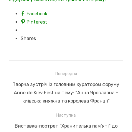
Facebook
Pinterest
Shares
Навігація
Попередня
записів
Previous
Творча зустріч із головним куратором форуму
post:
Anne de Kiev Fest на тему: “Анна Ярославна –
київська княжна та королева Франції”
Наступна
Next
Виставка-портрет “Хранителька пам’яті” до