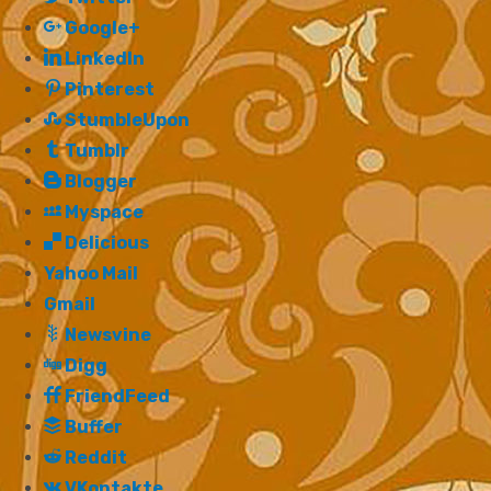
Google+
LinkedIn
Pinterest
StumbleUpon
Tumblr
Blogger
Myspace
Delicious
Yahoo Mail
Gmail
Newsvine
Digg
FriendFeed
Buffer
Reddit
VKontakte