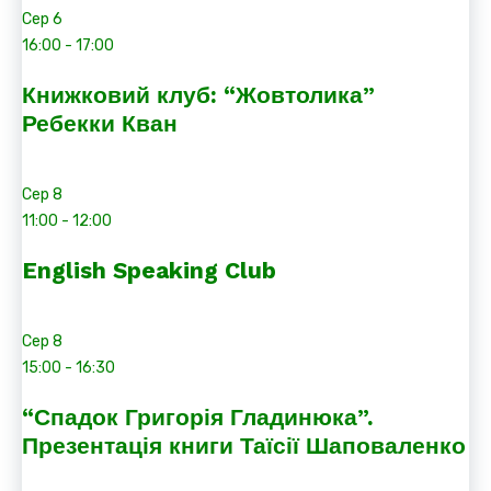
Сер
6
16:00
-
17:00
Книжковий клуб: “Жовтолика”
Ребекки Кван
Сер
8
11:00
-
12:00
English Speaking Club
Сер
8
15:00
-
16:30
“Спадок Григорія Гладинюка”.
Презентація книги Таїсії Шаповаленко