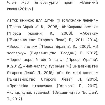
Член журі літературної премії «Великий
їжак» (2011 р.)
Автор книжок для дітей «Неслухняне левеня»
(“Преса України”, К., 2008), «Найкраща земля»
(“Преса України, К., 2008), «Абетка»
(“Видавництво Старого Лева”, Л., 2011, 2014),
«Веселі єноти» (“Преса України”, К., 2009), «В
зоопарку» (Видавництво “Богдан”, Т., 2012),
«Чорне море й синій кит» (“Преса України”,
К.,2012), «Чап-чалапу, гусоньки!» (“Видавництво
Старого Лева”, Л., 2015), «От би мені коника»
(“Видавництво Старого Лева”, Л, 2015),
«Прилетіла пташечка» (“Апріорі”, Л., 2017),
«Купці, купці, гусочко!» (Видавництво “Богдан”,
Т., 2017).