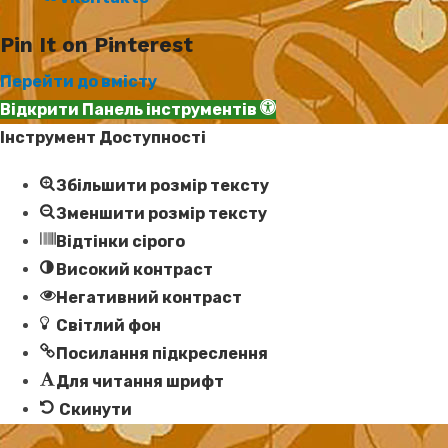
Pin It on Pinterest
Перейти до вмісту
Відкрити Панель інструментів
Інструмент Доступності
Збільшити розмір тексту
Зменшити розмір тексту
Відтінки сірого
Високий контраст
Негативний контраст
Світлий фон
Посилання підкреслення
Для читання шрифт
Скинути