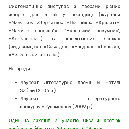
Систематично виступає з творами різних
жанрів для дітей у періодиці (журнали
«Малятко», «Зернятко», «Пізнайко», «Крилаті»,
«Мамине сонечко”», “Маленький розумник”,
«Ангелятко»…) та колективних збірках
(видавництва «Свічадо», «Богдан», «Лелека»,
«Белкар-книга» та ін.).
Нагороди:
Лауреат Літературної премії ім. Наталі
Забіли (2006 р.).
Лауреат літературного
конкурсу «Рукомесло» (2009 р.).
Один із заходів з участю Оксани Кротюк
відбувся у бібліотеці 23 травня 2018 року.