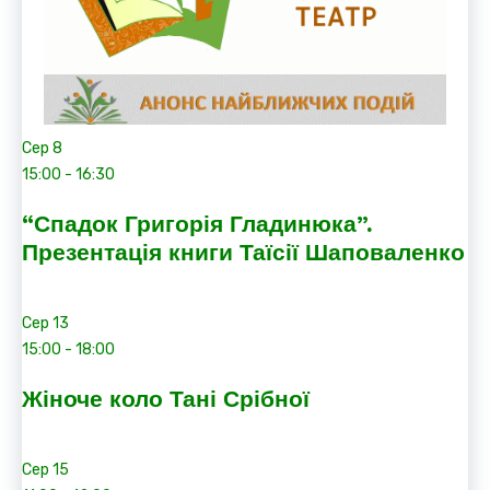
Сер
8
15:00
-
16:30
“Спадок Григорія Гладинюка”.
Презентація книги Таїсії Шаповаленко
Сер
13
15:00
-
18:00
Жіноче коло Тані Срібної
Сер
15