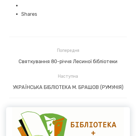
Shares
Навігація
Попередня
записів
Previous
Святкування 80-річчя Лесиної бібліотеки
post:
Наступна
Next
УКРАЇНСЬКА БІБЛІОТЕКА М. БРАШОВ (РУМУНІЯ)
post: