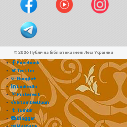
© 2026 Публічна бібліотека імені Лесі Українки
Facebook
Twitter
Google+
LinkedIn
Pinterest
StumbleUpon
Tumblr
Blogger
Myspace