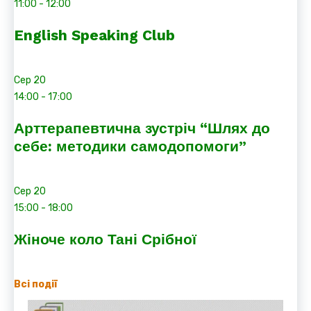
11:00
-
12:00
English Speaking Club
Сер
20
14:00
-
17:00
Арттерапевтична зустріч “Шлях до
себе: методики самодопомоги”
Сер
20
15:00
-
18:00
Жіноче коло Тані Срібної
Всі події