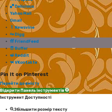
Delicious
Yahoo Mail
Gmail
Newsvine
Digg
FriendFeed
Buffer
Reddit
VKontakte
Pin It on Pinterest
Перейти до вмісту
Відкрити Панель інструментів
Інструмент Доступності
Збільшити розмір тексту