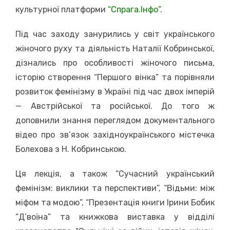
культурної платформи
“Спрага.Інфо”
.
Під час заходу занурились у світ українського
жіночого руху та діяльність Наталії Кобринської,
дізнались про особливості жіночого письма,
історію створення “Першого вінка” та порівняли
розвиток фемінізму в Україні під час двох імперій
— Австрійської та російської. До того ж
доповнили знання переглядом документального
відео про зв’язок західноукраїнського містечка
Болехова з Н. Кобринською.
Ця лекція, а також “Сучасний український
фемінізм: виклики та перспективи”, “Відьми: між
міфом та модою”, “Презентація книги Ірини Бобик
“Д’воїна” та книжкова виставка у відділі