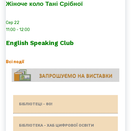
Жіноче коло Тані Срібної
Сер
22
11:00
-
12:00
English Speaking Club
Всі події
БІБЛІОТЕЦІ - 80!
БІБЛІОТЕКА - ХАБ ЦИФРОВОЇ ОСВІТИ