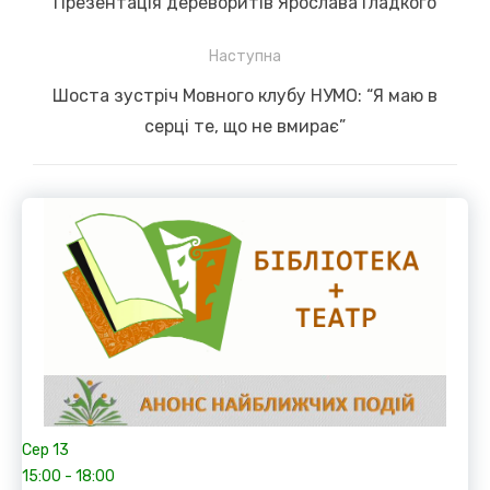
Previous
Презентація дереворитів Ярослава Гладкого
post:
Наступна
Next
Шоста зустріч Мовного клубу НУМО: “Я маю в
post:
серці те, що не вмирає”
Сер
13
15:00
-
18:00