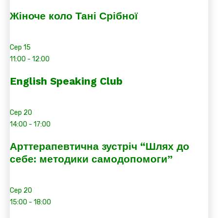
Жіноче коло Тані Срібної
Сер
15
11:00
-
12:00
English Speaking Club
Сер
20
14:00
-
17:00
Арттерапевтична зустріч “Шлях до
себе: методики самодопомоги”
Сер
20
15:00
-
18:00