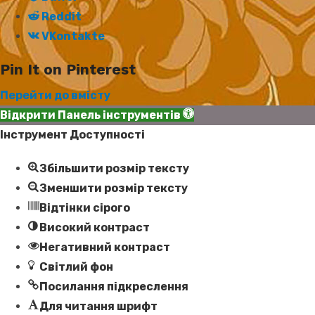
Reddit
VKontakte
Pin It on Pinterest
Перейти до вмісту
Відкрити Панель інструментів
Інструмент Доступності
Збільшити розмір тексту
Зменшити розмір тексту
Відтінки сірого
Високий контраст
Негативний контраст
Світлий фон
Посилання підкреслення
Для читання шрифт