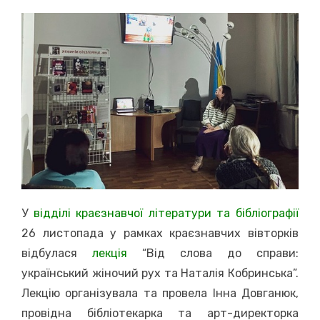
on
У
відділі краєзнавчої літератури та бібліографії
26 листопада у рамках краєзнавчих вівторків
відбулася
лекція
“Від слова до справи:
український жіночий рух та Наталія Кобринська”.
Лекцію організувала та провела Інна Довганюк,
провідна бібліотекарка та арт-директорка