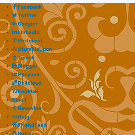
Facebook
Twitter
Google+
LinkedIn
Pinterest
StumbleUpon
Tumblr
Blogger
Myspace
Delicious
Yahoo Mail
Gmail
Newsvine
Digg
FriendFeed
Buffer