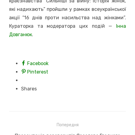
краєзнавства “Сильніші за війну: історія жінок,
які надихають” пройшли у рамках всеукраїнської
акції “16 днів проти насильства над жінками”.
Кураторка та модератора цих подій —
Інна
Довганюк
.
Facebook
Pinterest
Shares
Навігація
Попередня
записів