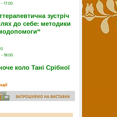
0
-
17:00
ттерапевтична зустріч
лях до себе: методики
модопомоги”
20
0
-
18:00
ноче коло Тані Срібної
події