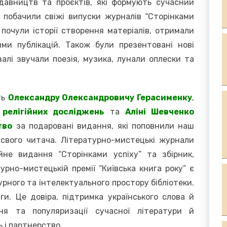
идавництв та проєктів, які формують сучасний
і побачили свіжі випуски журналів “Сторінками
 почули історії створення матеріалів, отримали
ями публікацій. Також були презентовані нові
залі звучали поезія, музика, лунали оплески та
ть
Олександру Олександровичу Герасименку
,
 релігійних досліджень
та
Аліні Шевченко
тво
за подаровані видання, які поповнили наш
 свого читача. Літературно-мистецькі журнали
ійне видання “Сторінками успіху” та збірник,
урно-мистецькій премії “Київська книга року” є
рного та інтелектуального простору бібліотеки.
ги. Це довіра, підтримка українського слова й
ня та популяризації сучасної літератури й
 і партнерство.