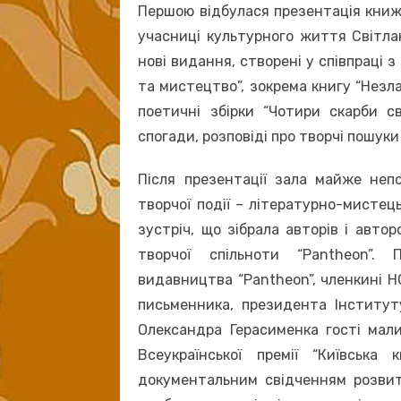
Першою відбулася презентація книжо
учасниці культурного життя Світла
нові видання, створені у співпраці
та мистецтво”, зокрема книгу “Незлам
поетичні збірки “Чотири скарби св
спогади, розповіді про творчі пошук
Після презентації зала майже неп
творчої події – літературно-мистец
зустріч, що зібрала авторів і авто
творчої спільноти “Pantheon”.
видавництва “Pantheon”, членкині 
письменника, президента Інститут
Олександра Герасименка гості мал
Всеукраїнської премії “Київська
документальним свідченням розвитк