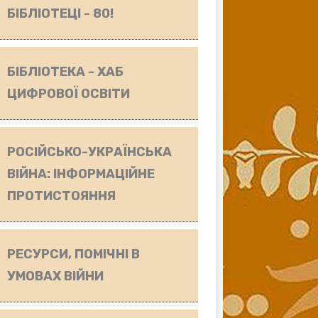
БІБЛІОТЕЦІ - 80!
БІБЛІОТЕКА - ХАБ
ЦИФРОВОЇ ОСВІТИ
РОСІЙСЬКО-УКРАЇНСЬКА
ВІЙНА: ІНФОРМАЦІЙНЕ
ПРОТИСТОЯННЯ
РЕСУРСИ, ПОМІЧНІ В
УМОВАХ ВІЙНИ