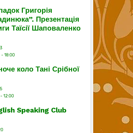
падок Григорія
адинюка”. Презентація
иги Таїсії Шаповаленко
13
0
-
18:00
ноче коло Тані Срібної
15
-
12:00
glish Speaking Club
20