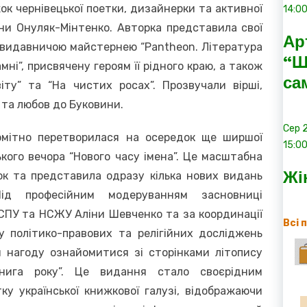
к чернівецької поетки, дизайнерки та активної
14:0
ни Онуляк-Мінтенко. Авторка представила свої
Ар
 з видавничою майстернею “Pantheon. Література
“Ш
ні”, присвячену героям її рідного краю, а також
са
іту” та “На чистих росах”. Прозвучали вірші,
и та любов до Буковини.
Сер
омітно перетворилася на осередок ще ширшої
15:0
ького вечора “Нового часу імена”. Це масштабна
Жі
рок та представила одразу кілька нових видань
 Під професійним модеруванням засновниці
НСПУ та НСЖУ Аліни Шевченко та за координації
Всі 
у політико-правових та релігійних досліджень
и нагоду ознайомитися зі сторінками літопису
 книга року”. Це видання стало своєрідним
у української книжкової галузі, відображаючи