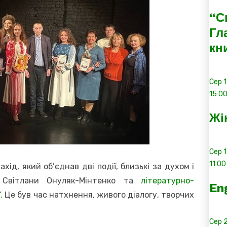
“С
Гл
кн
Сер
15:0
Жі
Сер
11:00
ахід, який об’єднав дві події, близькі за духом і
г Світлани Онуляк-Мінтенко та
літературно-
En
.
Це був час натхнення, живого діалогу, творчих
Сер