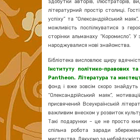
здобутки авторів, ілюстраторів, в
літературний простір столиці. Гост
успіху” та “Олександрійський маяк”,
можливість поспілкуватися з геро
сторінки альманаху “Коромисло”. У 
народжувалися нові знайомства.
Бібліотека висловлює щиру вдячніс
Інституту політико-правових та
Pantheon. Література та мистец
фонд і вже зовсім скоро знайдуть
“Олександрійський маяк”, мотивац
присвячений Всеукраїнській літерат
важливим внеском у розвиток культу
Такі подарунки – це не просто кни
спільна робота заради збережен
мистецтва. Дякуємо за небайдужість