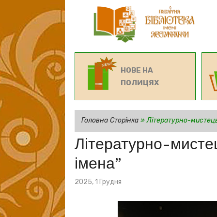
НОВЕ НА
ПОЛИЦЯХ
Головна Сторінка
»
Літературно-мистець
Літературно-мистец
імена”
Posted
2025, 1 Грудня
on