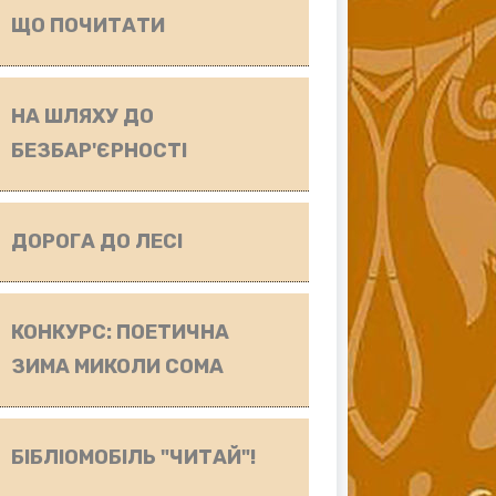
ЩО ПОЧИТАТИ
НА ШЛЯХУ ДО
БЕЗБАР'ЄРНОСТІ
ДОРОГА ДО ЛЕСІ
КОНКУРС: ПОЕТИЧНА
ЗИМА МИКОЛИ СОМА
БІБЛІОМОБІЛЬ "ЧИТАЙ"!