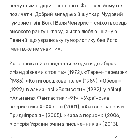
відчуттям відкриття нового. Фантазії йому не
позичати. Добрий вигадько й шуткар! Чудовий
гуморист від Бога! Валя Чемерис – сміхотворець
високого рангу і класу, я його люблю і шаную.
Певний, що українську гумористику без його
імені вже не уявити».
Його повісті й оповідання входять до збірок
«Мандрівками століть» (1972), «Терем-теремок»
(1983), «Котигорошкове поле» (1989), «Оберіг»
(1992), в альманасі «Борисфен» (1992), у збірці
«Альманах Фантастики-91», «Українська
афористика Х–ХХ ст.» (2001), «Антологія прози
Придніпров’я» (2005), «Кава з перцем» (2006),
«Історія України очима письменників» (2013).