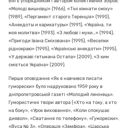
Він є упорядником і автором колективних збірок:
«Молоді вишнівці» (1966), «Тіні кімнати сміху»
(1989), «Пергамент старого Теренція» (1990),
«Анекдоты и карикатуры» (1991), «Україна, ти
моя молитва» (1993), «З любові і муки…» (1994),
«Пригоди Івана Сміхована» (1995), «Веселки
ріднокраю» (1995), «Українські анекдоти» (1995),
«У державі гетьмана Остапа» (2009), «З ким
сміється Україна» (2009).
Перше оповідання «Як я навчився писати
гуморески» було надруковано 1959 року в
дніпропетровській газеті «Молодий ленінець».
Гумористичні твори автора («Хто на току, а хто
на боку», «Урок виховання», «Коли спокушає
диявол», «Сватання по телефону», «Гуморески»,
«Вуса № 3», «Операція «Земфіра», «Царська