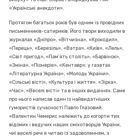
«Українські анекдоти».
Протягом багатьох років був одним із провідних
письменників-сатириків. Його твори виходили в
журналах «Дніпро», «Вітчизна», «Крокодил»,
«Перець», «Березіль», «Ватра», «Київ», «Лель»,
«Світ пригод», «Пам’ять століть», «Барвінок»,
«Зміна», «Піонерія», «Кентавр»; у газетах
«Літературна Україна», «Молодь України»,
«Сільські вісті», «Культура і життя», «Зірка»,
«Час», «Веселі вісті» та в інших виданнях. Саме
про нього написав один із найвидатніших
гумористів сучасності Павло Глазовий:
«Валентин Чемерис належить до когорти тих
відомих і ведучих наших сміхотворців України,
чиї веселі речі я читаю із задоволенням, з