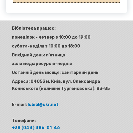
Бібліотека працює:
понеділок - четвер з 10:00 до 19:00
субота-неділя з 10:00 до 18:00
Вихідний день: п'ятниця
зала медіаресурсів-неділя
Останній день місяця: санітарний день
Адреса:
04053 м. Київ, вул. Олександра
Кониського (колишня Тургенєвська), 83-85
E-mail:
lubibl@ukr.net
Телефони:
+38 (044) 486-01-46