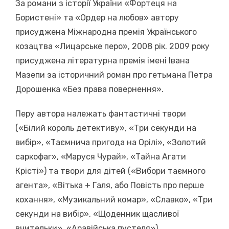
За романи з історії України «Фортеця на
Бористені» та «Ордер на любов» автору
присуджена Міжнародна премія Українського
козацтва «Лицарське перо», 2008 рік. 2009 року
присуджена літературна премія імені Івана
Мазепи за історичний роман про гетьмана Петра
Дорошенка «Без права повернення».
Перу автора належать фантастичні твори
(«Білий король детективу», «Три секунди на
вибір», «Таємнича пригода на Орілі», «Золотий
саркофаг», «Маруся Чурай», «Тайна Агати
Крісті») та твори для дітей («Вибори таємного
агента», «Вітька + Галя, або Повість про перше
кохання», «Музикальний комар», «Славко», «Три
секунди на вибір», «Щоденник щасливої
вчительки», «Аравійська пустеля»).