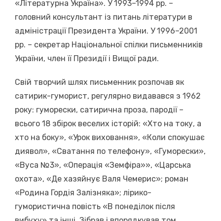
«Літературна Україна». У 1993–1994 рр. –
головний консультант із питань літератури в
адміністрації Президента України. У 1996–2001
рр. – секретар Національної спілки письменників
України, член її Президії і Вищої ради.
Свій творчий шлях письменник розпочав як
сатирик-гуморист, регулярно видавався з 1962
року: гуморески, сатирична проза, пародії –
всього 18 збірок веселих історій: «Хто на току, а
хто на боку», «Урок виховання», «Коли спокушає
диявол», «Сватання по телефону», «Гуморески»,
«Вуса №3», «Операція «Земфіра»», «Царська
охота», «Де хазяйнує Валя Чемерис»; роман
«Родина Гордія Залізняка»; лірико-
гумористична повість «В понеділок після
вибуху» та інші. Зібрав і впорядкував том