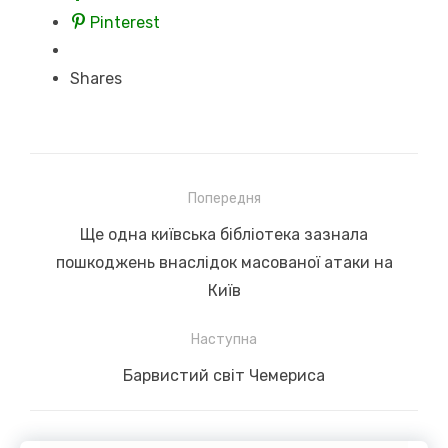
Pinterest
Shares
Навігація
Попередня
записів
Previous
Ще одна київська бібліотека зазнала
post:
пошкоджень внаслідок масованої атаки на
Київ
Наступна
Next
Барвистий світ Чемериса
post: