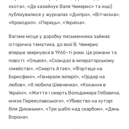
охота», «Де хазяйнує Валя Чемерис» та інші)
публікувалися у журналах «Дніпро», «Вітчизна»,
«Крокодил», «Перець», «Україна».
Вагоме місце у доробку письменника займає
історична тематика, до якої В. Чемерис
вперше звернувся в 1960–ті роки. Це романи та
повісті: «Ольвія», «Скандал в імператорському
сімействі», «Смерть Атея», «Фортеця на
Борисфені», «Генерали імперії», «Ордер на
любов», «Я любила Шевченка», «Кохання в
Україні», «Життя і смерть Володимира Глібовича,
князя Переяславського», «Убивство на хуторі
біля Диканьки», «Три шаблі над скарбом», «День
Ворона».