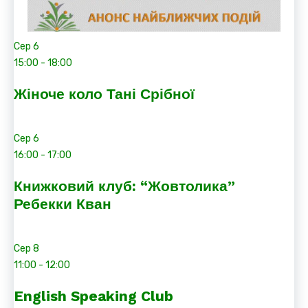
Сер
6
15:00
-
18:00
Жіноче коло Тані Срібної
Сер
6
16:00
-
17:00
Книжковий клуб: “Жовтолика”
Ребекки Кван
Сер
8
11:00
-
12:00
English Speaking Club