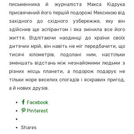
письменника й журналіста Макса Кідрука
присвячений його першій подорожі Мексикою від
західного до східного узбережжя, яку він
здійснив ще аспірантом і яка змінила все його
життя. Відлітаючи наодинці до країни своїх
дитячих мрій, він навіть не міг передбачити, що
тисячі кілометрів, подолані ним, настільки
зменшать відстань між незнайомими людьми з
різних місць планети, а подорож подарує не
тільки море веселих спогадів і яскравих пригод,
а й нових друзів.
Facebook
Pinterest
Shares