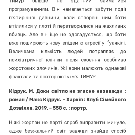
Тимур більше не здатний займатися
програмуванням. Він намагається забути події
п’ятирічної давнини, коли створені ним боти
втілилися у плоті й перетворилися на жахливих
вбивць. Але він іще не здогадується, що боти
вже поширюють нову епідемію агресії у Ґуаякілі.
Величезна кількість людей потрапляє до
психіатричної клініки після скоєння особливо
жорстоких злочинів. Усі вони малюють однакові
фрактали та повторюють ім’я ТИМУР…
К
ідрук, М. Доки світло не згасне назавжди :
роман / Макс Кідрук.
–
Харків : Клуб Сімейного
Дозвілля, 2019.
–
558 с. : портр.
Ніякі жертви не варті спроб виправити минуле,
адже безжальний світ завжди знайде спосіб