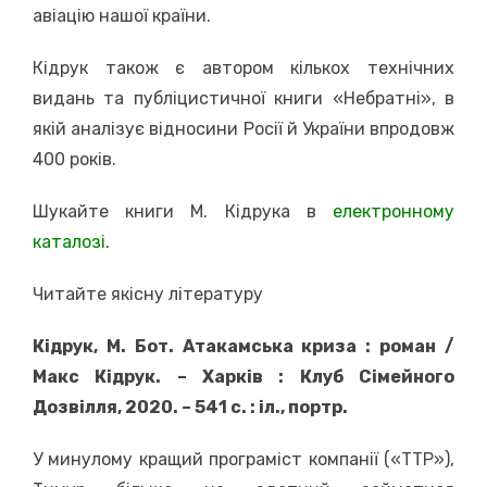
авіацію нашої країни.
Кідрук також є автором кількох технічних
видань та публіцистичної книги «Небратні», в
якій аналізує відносини Росії й України впродовж
400 років.
Шукайте книги М. Кідрука в
електронному
каталозі
.
Читайте якісну літературу
Кідрук, М. Бот. Атакамська криза : роман /
Макс Кідрук. – Харків : Клуб Сімейного
Дозвілля, 2020. – 541 с. : іл., портр.
У минулому кращий програміст компанії («ТТР»),