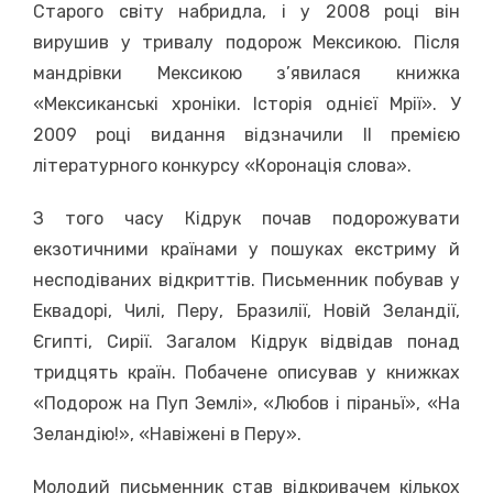
Старого світу набридла, і у 2008 році він
вирушив у тривалу подорож Мексикою. Після
мандрівки Мексикою з’явилася книжка
«Мексиканські хроніки. Історія однієї Мрії». У
2009 році видання відзначили ІІ премією
літературного конкурсу «Коронація слова».
З того часу Кідрук почав подорожувати
екзотичними країнами у пошуках екстриму й
несподіваних відкриттів. Письменник побував у
Еквадорі, Чилі, Перу, Бразилії, Новій Зеландії,
Єгипті, Сирії. Загалом Кідрук відвідав понад
тридцять країн. Побачене описував у книжках
«Подорож на Пуп Землі», «Любов і піраньї», «На
Зеландію!», «Навіжені в Перу».
Молодий письменник став відкривачем кількох