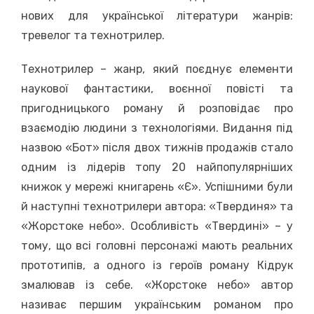
нових для української літератури жанрів:
тревелог та технотрилер.
Технотрилер – жанр, який поєднує елементи
наукової фантастики, воєнної повісті та
пригодницького роману й розповідає про
взаємодію людини з технологіями. Видання під
назвою «Бот» після двох тижнів продажів стало
одним із лідерів топу 20 найпопулярніших
книжок у мережі книгарень «Є». Успішними були
й наступні технотрилери автора: «Твердиня» та
«Жорстоке небо». Особливість «Твердині» – у
тому, що всі головні персонажі мають реальних
прототипів, а одного із героїв роману Кідрук
змалював із себе. «Жорстоке небо» автор
називає першим українським романом про