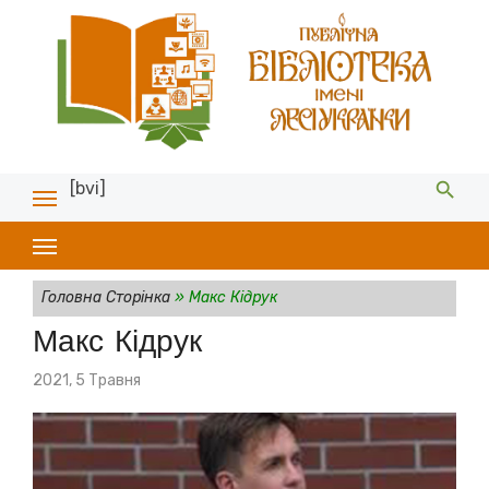
[bvi]
Головна Сторінка
»
Макс Кідрук
Макс Кідрук
Posted
2021, 5 Травня
on