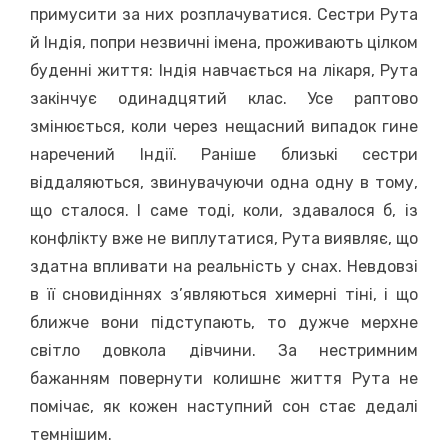
примусити за них розплачуватися. Сестри Рута
й Індія, попри незвичні імена, проживають цілком
буденні життя: Індія навчається на лікаря, Рута
закінчує одинадцятий клас. Усе раптово
змінюється, коли через нещасний випадок гине
наречений Індії. Раніше близькі сестри
віддаляються, звинувачуючи одна одну в тому,
що сталося. І саме тоді, коли, здавалося б, із
конфлікту вже не виплутатися, Рута виявляє, що
здатна впливати на реальність у снах. Невдовзі
в її сновидіннях з’являються химерні тіні, і що
ближче вони підступають, то дужче мерхне
світло довкола дівчини. За нестримним
бажанням повернути колишнє життя Рута не
помічає, як кожен наступний сон стає дедалі
темнішим.