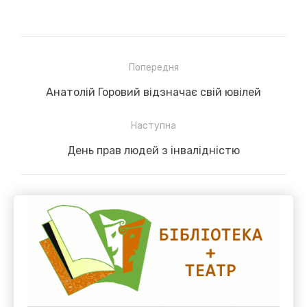
Навігація
Попередня
записів
Previous
Анатолій Горовий відзначає свій ювілей
post:
Наступна
Next
День прав людей з інвалідністю
post: