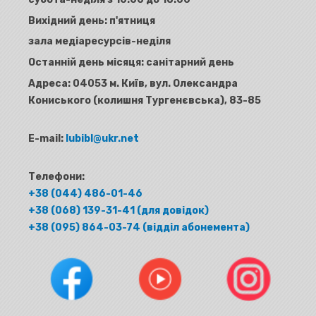
Вихідний день: п'ятниця
зала медіаресурсів-неділя
Останній день місяця: санітарний день
Адреса:
04053 м. Київ, вул. Олександра
Кониського (колишня Тургенєвська), 83-85
E-mail:
lubibl@ukr.net
Телефони:
+38 (044) 486-01-46
+38 (068) 139-31-41 (для довідок)
+38 (095) 864-03-74 (відділ абонемента)