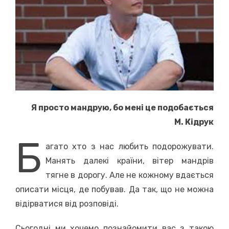
Я просто мандрую, бо мені це подобається
М. Кідрук
Б
агато хто з нас любить подорожувати.
Манять далекі країни, вітер мандрів
тягне в дорогу. Але не кожному вдається
описати місця, де побував. Да так, що не можна
відірватися від розповіді.
Сьогодні ми хочемо познайомити вас з такою