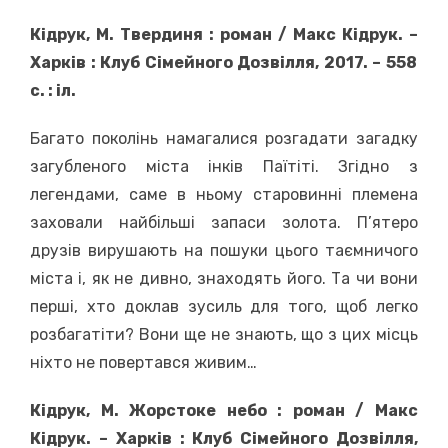
Кідрук, М. Твердиня : роман / Макс Кідрук.
–
Харків : Клуб Сімейного Дозвілля, 2017.
–
558
с. : іл.
Багато поколінь намагалися розгадати загадку
загубленого міста інків Паїтіті. Згідно з
легендами, саме в ньому старовинні племена
заховали найбільші запаси золота. П’ятеро
друзів вирушають на пошуки цього таємничого
міста і, як не дивно, знаходять його. Та чи вони
перші, хто доклав зусиль для того, щоб легко
розбагатіти? Вони ще не знають, що з цих місць
ніхто не повертався живим…
Кідрук, М. Жорстоке небо : роман / Макс
Кідрук.
–
Харків : Клуб Сімейного Дозвілля,