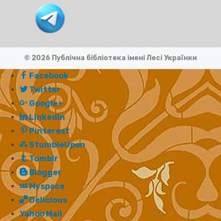
© 2026 Публічна бібліотека імені Лесі Українки
Facebook
Twitter
Google+
LinkedIn
Pinterest
StumbleUpon
Tumblr
Blogger
Myspace
Delicious
Yahoo Mail