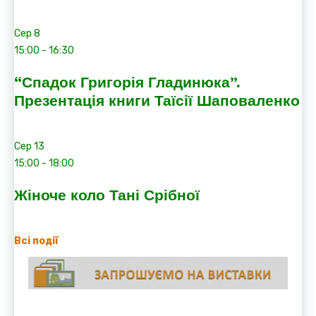
Сер
8
15:00
-
16:30
“Спадок Григорія Гладинюка”.
Презентація книги Таїсії Шаповаленко
Сер
13
15:00
-
18:00
Жіноче коло Тані Срібної
Всі події