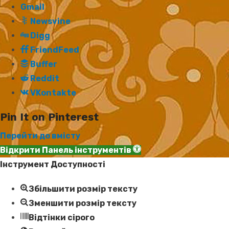
Gmail
Newsvine
Digg
FriendFeed
Buffer
Reddit
VKontakte
Pin It on Pinterest
Перейти до вмісту
Відкрити Панель інструментів
Інструмент Доступності
Збільшити розмір тексту
Зменшити розмір тексту
Відтінки сірого