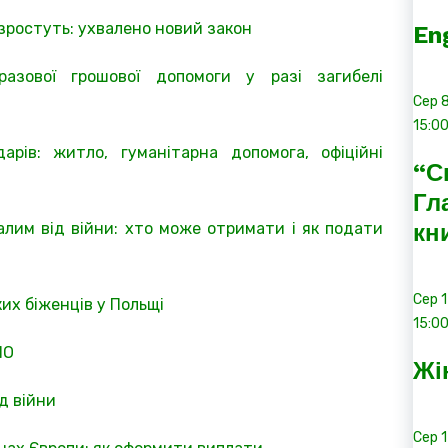
 зростуть: ухвалено новий закон
En
азової грошової допомоги у разі загибелі
Сер
15:0
рів: житло, гуманітарна допомога, офіційні
“С
Гл
лим від війни: хто може отримати і як подати
кн
Сер
их біженців у Польщі
15:0
ПО
Жі
д війни
Сер