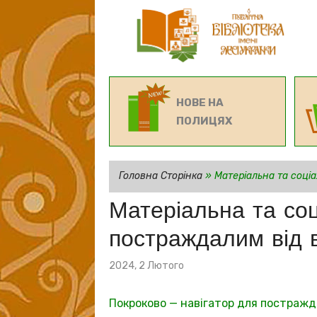
НОВЕ НА
ПОЛИЦЯХ
Головна Сторінка
»
Матеріальна та соці
Матеріальна та со
постраждалим від 
Posted
2024, 2 Лютого
on
Покроково — навігатор для постражда