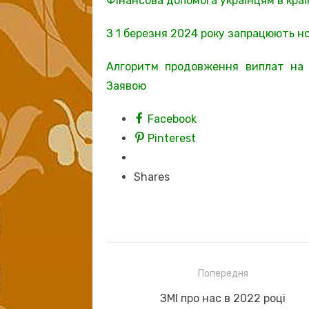
Фінансова допомога українцям в кра
З 1 березня 2024 року запрацюють н
Алгоритм продовження виплат на 
Заявою
Facebook
Pinterest
Shares
Навігація
Попередня
записів
Previous
ЗМІ про нас в 2022 році