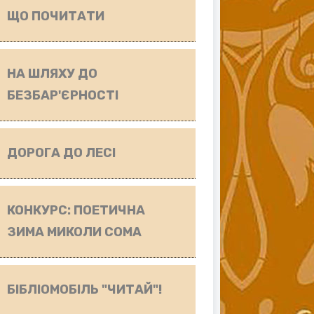
ЩО ПОЧИТАТИ
НА ШЛЯХУ ДО
БЕЗБАР'ЄРНОСТІ
ДОРОГА ДО ЛЕСІ
КОНКУРС: ПОЕТИЧНА
ЗИМА МИКОЛИ СОМА
БІБЛІОМОБІЛЬ "ЧИТАЙ"!