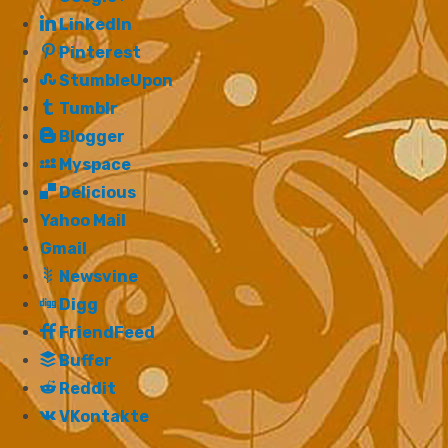
LinkedIn
Pinterest
StumbleUpon
Tumblr
Blogger
Myspace
Delicious
Yahoo Mail
Gmail
Newsvine
Digg
FriendFeed
Buffer
Reddit
VKontakte