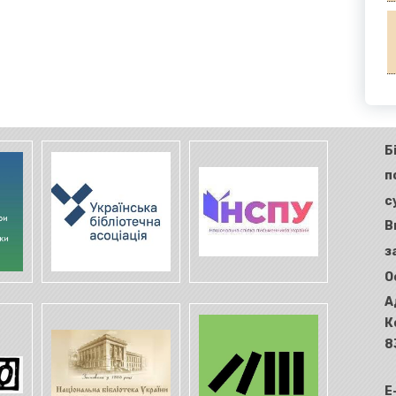
Б
п
с
В
з
О
А
К
8
E