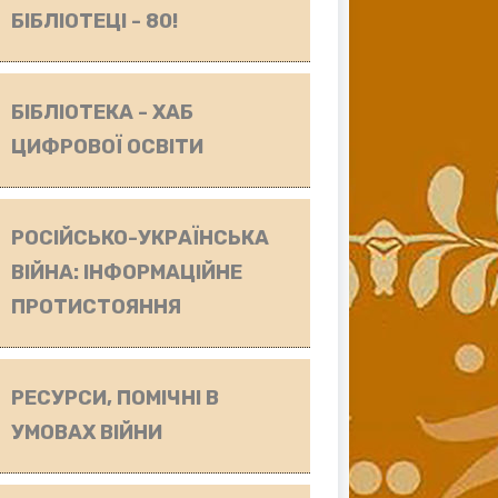
БІБЛІОТЕЦІ - 80!
БІБЛІОТЕКА - ХАБ
ЦИФРОВОЇ ОСВІТИ
РОСІЙСЬКО-УКРАЇНСЬКА
ВІЙНА: ІНФОРМАЦІЙНЕ
ПРОТИСТОЯННЯ
РЕСУРСИ, ПОМІЧНІ В
УМОВАХ ВІЙНИ