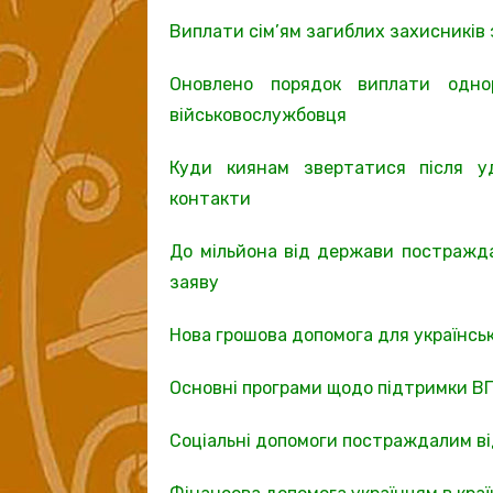
Виплати сім’ям загиблих захисників
Оновлено порядок виплати однор
військовослужбовця
Куди киянам звертатися після уда
контакти
До мільйона від держави постражда
заяву
Нова грошова допомога для українськ
Основні програми щодо підтримки В
Соціальні допомоги постраждалим ві