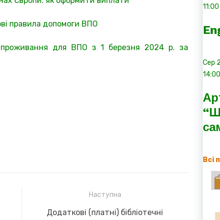
їнах Європи: як оформити виплати
11:00
ові правила допомоги ВПО
En
проживання для ВПО з 1 березня 2024 р. за
Сер
14:0
Ар
“Ш
са
Всі 
Наступна
Next
Додаткові (платні) бібліотечні