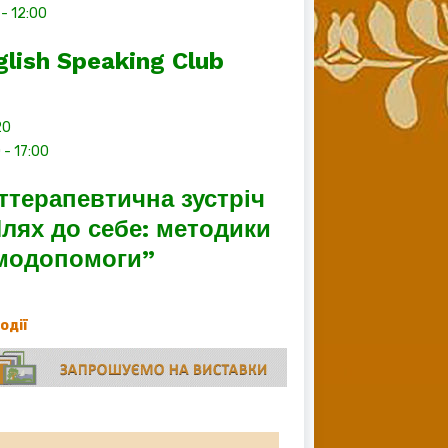
-
12:00
glish Speaking Club
20
0
-
17:00
ттерапевтична зустріч
лях до себе: методики
модопомоги”
події