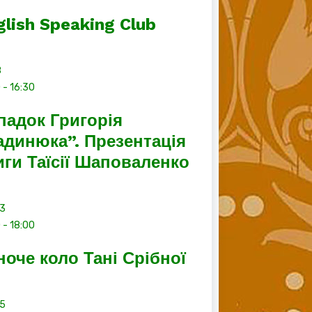
glish Speaking Club
8
0
-
16:30
падок Григорія
адинюка”. Презентація
иги Таїсії Шаповаленко
13
0
-
18:00
ноче коло Тані Срібної
15