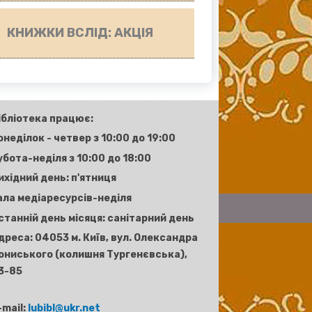
КНИЖКИ ВСЛІД: АКЦІЯ
ібліотека працює:
онеділок - четвер з 10:00 до 19:00
убота-неділя з 10:00 до 18:00
ихідний день: п'ятниця
ала медіаресурсів-неділя
станній день місяця: санітарний день
дреса:
04053 м. Київ, вул. Олександра
ониського (колишня Тургенєвська),
3-85
-mail:
lubibl@ukr.net