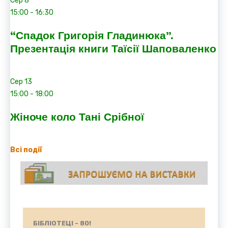
Сер
8
15:00
-
16:30
“Спадок Григорія Гладинюка”.
Презентація книги Таїсії Шаповаленко
Сер
13
15:00
-
18:00
Жіноче коло Тані Срібної
Всі події
БІБЛІОТЕЦІ - 80!