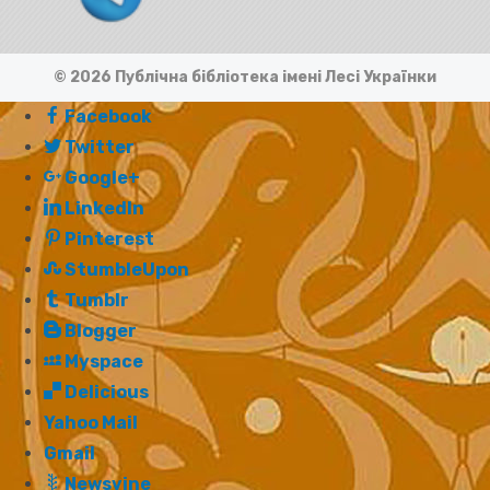
© 2026 Публічна бібліотека імені Лесі Українки
Facebook
Twitter
Google+
LinkedIn
Pinterest
StumbleUpon
Tumblr
Blogger
Myspace
Delicious
Yahoo Mail
Gmail
Newsvine