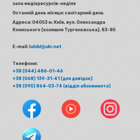
зала медіаресурсів-неділя
Останній день місяця: санітарний день
Адреса:
04053 м. Київ, вул. Олександра
Кониського (колишня Тургенєвська), 83-85
E-mail:
lubibl@ukr.net
Телефони:
+38 (044) 486-01-46
+38 (068) 139-31-41 (для довідок)
+38 (095) 864-03-74 (відділ абонемента)