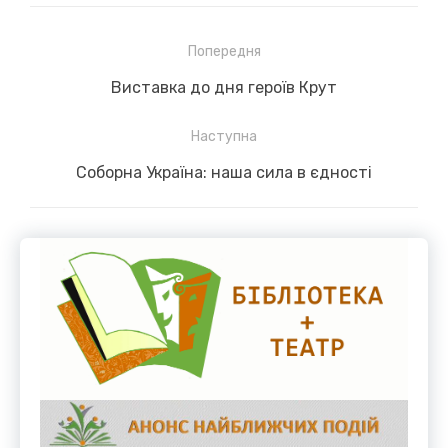
Навігація
Попередня
записів
Previous
Виставка до дня героїв Крут
post:
Наступна
Next
Соборна Україна: наша сила в єдності
post: