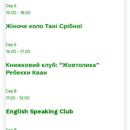
Сер
6
15:00
-
18:00
Жіноче коло Тані Срібної
Сер
6
16:00
-
17:00
Книжковий клуб: “Жовтолика”
Ребекки Кван
Сер
8
11:00
-
12:00
English Speaking Club