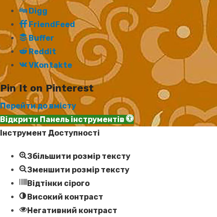
Digg
FriendFeed
Buffer
Reddit
VKontakte
Pin It on Pinterest
Перейти до вмісту
Відкрити Панель інструментів
Інструмент Доступності
Збільшити розмір тексту
Зменшити розмір тексту
Відтінки сірого
Високий контраст
Негативний контраст