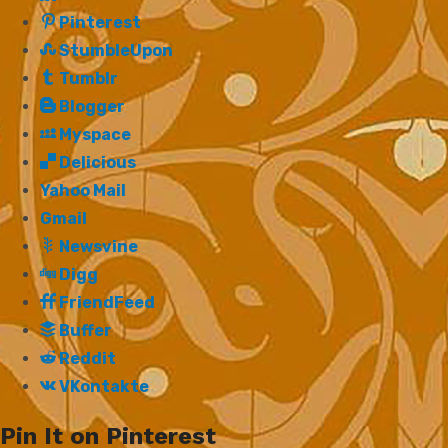
Pinterest
StumbleUpon
Tumblr
Blogger
Myspace
Delicious
Yahoo Mail
Gmail
Newsvine
Digg
FriendFeed
Buffer
Reddit
VKontakte
Pin It on Pinterest