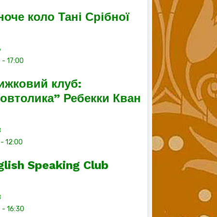
ноче коло Тані Срібної
6
0
-
17:00
ижковий клуб:
овтолика” Ребекки Кван
8
-
12:00
glish Speaking Club
8
0
-
16:30