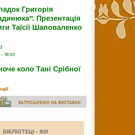
падок Григорія
адинюка”. Презентація
иги Таїсії Шаповаленко
13
0
-
18:00
ноче коло Тані Срібної
події
БІБЛІОТЕЦІ - 80!