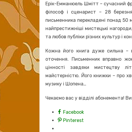
Ерік-Емманюель Шмітт – сучасний фр
філософ і сценарист – 28 березн
письменника перекладені понад 50 м
найпрестижніші мистецькі нагороди,
та любов публіки різних культур і ко
Кожна його книга дуже сильна – 
оточення. Письменник вправно жо
цінності завдяки мистецтву лі
майстерністю. Його книжки – про хво
музику і Шопена…
Чекаємо вас у відділі абонемента! Ви
Facebook
Pinterest