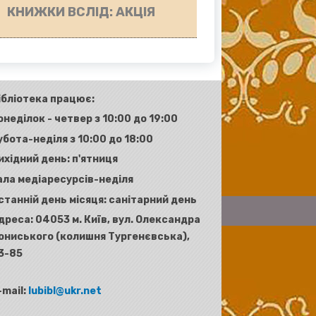
КНИЖКИ ВСЛІД: АКЦІЯ
ібліотека працює:
онеділок - четвер з 10:00 до 19:00
убота-неділя з 10:00 до 18:00
ихідний день: п'ятниця
ала медіаресурсів-неділя
станній день місяця: санітарний день
дреса:
04053 м. Київ, вул. Олександра
ониського (колишня Тургенєвська),
3-85
-mail:
lubibl@ukr.net