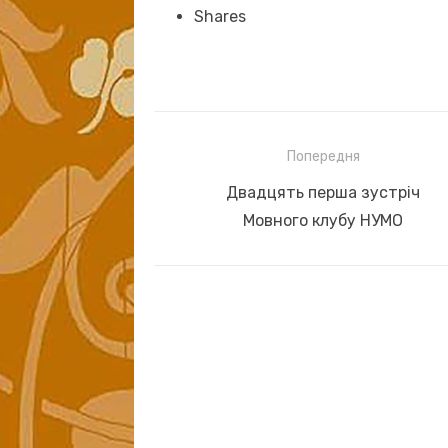
Shares
Навігація
Попередня
записів
Previous
Двадцять перша зустріч
post:
Мовного клубу НУМО