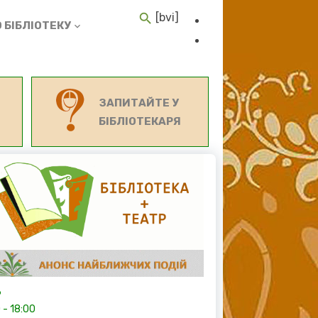
[bvi]
 БІБЛІОТЕКУ
ЗАПИТАЙТЕ У
БІБЛІОТЕКАРЯ
6
0
-
18:00