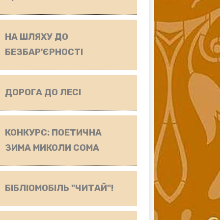
НА ШЛЯХУ ДО
БЕЗБАР'ЄРНОСТІ
ДОРОГА ДО ЛЕСІ
КОНКУРС: ПОЕТИЧНА
ЗИМА МИКОЛИ СОМА
БІБЛІОМОБІЛЬ "ЧИТАЙ"!