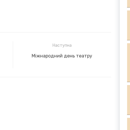
Наступна
Next
Міжнародний день театру
post: