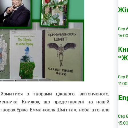
Жі
Сер
16:0
Кн
“Ж
Сер
11:00
омитися з творами цікавого, витонченого,
En
менника! Книжок, що представлені на нашій
 творах Еріка-Емманюеля Шмітта», небагато, але
Сер
15:0