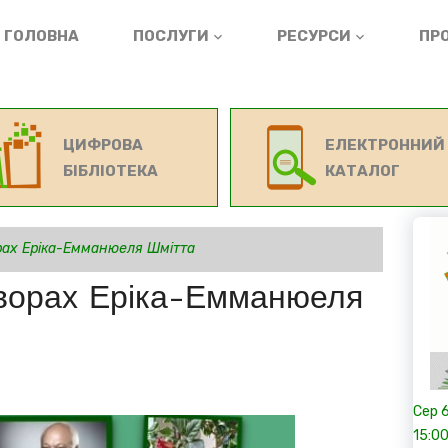
ГОЛОВНА
ПОСЛУГИ
РЕСУРСИ
ПРО
ЦИФРОВА
ЕЛЕКТРОННИЙ
БІБЛІОТЕКА
КАТАЛОГ
орах Еріка-Емманюеля Шмітта
творах Еріка-Емманюеля
Сер
15:0