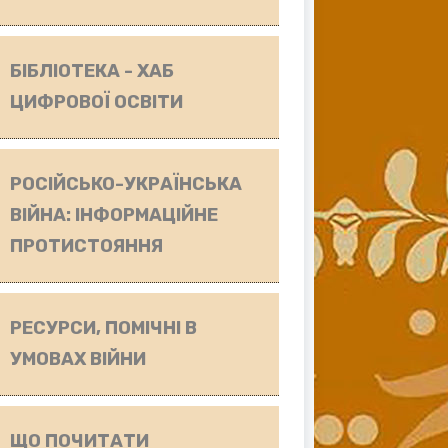
БІБЛІОТЕКА - ХАБ
ЦИФРОВОЇ ОСВІТИ
РОСІЙСЬКО-УКРАЇНСЬКА
ВІЙНА: ІНФОРМАЦІЙНЕ
ПРОТИСТОЯННЯ
РЕСУРСИ, ПОМІЧНІ В
УМОВАХ ВІЙНИ
ЩО ПОЧИТАТИ