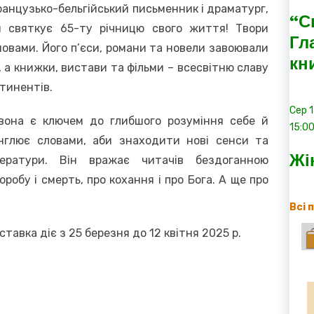
анцузько-бельгійський письменник і драматург,
“С
я святкує 65-ту річницю свого життя! Твори
Гл
овами. Його п’єси, романи та новели завоювали
кн
 а книжки, вистави та фільми – всесвітню славу
нтинентів.
Сер
вона є ключем до глибшого розуміння себе й
15:0
нглює словами, аби знаходити нові сенси та
Жі
тератури. Він вражає читачів бездоганною
робу і смерть, про кохання і про Бога. А ще про
Всі 
ставка діє з 25 березня до 12 квітня 2025 р.