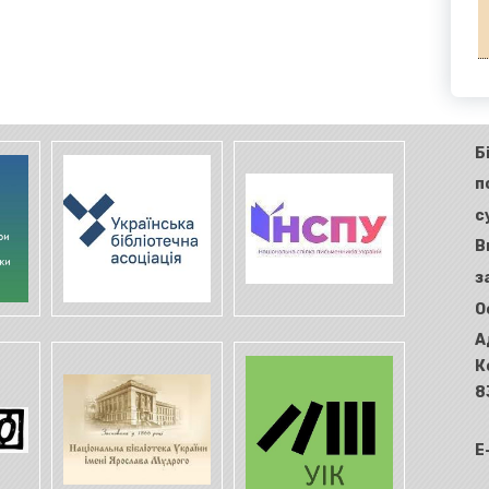
Б
п
с
В
з
О
А
К
8
E