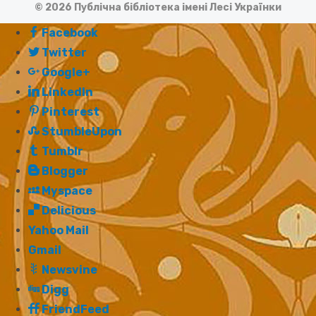
© 2026 Публічна бібліотека імені Лесі Українки
Facebook
Twitter
Google+
LinkedIn
Pinterest
StumbleUpon
Tumblr
Blogger
Myspace
Delicious
Yahoo Mail
Gmail
Newsvine
Digg
FriendFeed