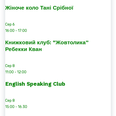
Жіноче коло Тані Срібної
Сер
6
16:00
-
17:00
Книжковий клуб: “Жовтолика”
Ребекки Кван
Сер
8
11:00
-
12:00
English Speaking Club
Сер
8
15:00
-
16:30