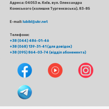
Адреса:
04053 м. Київ, вул. Олександра
Кониського (колишня Тургенєвська), 83-85
E-mail:
lubibl@ukr.net
Телефони:
+38 (044) 486-01-46
+38 (068) 139-31-41 (для довідок)
+38 (095) 864-03-74 (відділ абонемента)