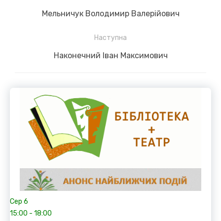
записів
Previous
Мельничук Володимир Валерійович
post:
Наступна
Next
Наконечний Іван Максимович
post:
Сер
6
15:00
-
18:00