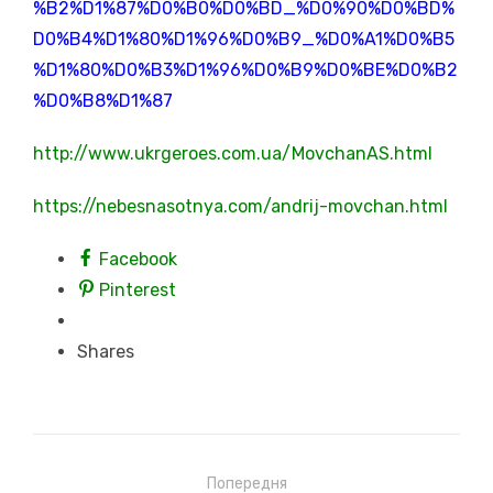
%B2%D1%87%D0%B0%D0%BD_%D0%90%D0%BD%
D0%B4%D1%80%D1%96%D0%B9_%D0%A1%D0%B5
%D1%80%D0%B3%D1%96%D0%B9%D0%BE%D0%B2
%D0%B8%D1%87
http://www.ukrgeroes.com.ua/MovchanAS.html
https://nebesnasotnya.com/andrij-movchan.html
Facebook
Pinterest
Shares
Навігація
Попередня