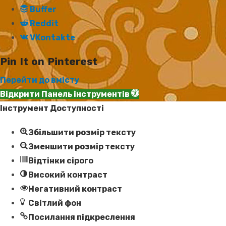
Buffer
Reddit
VKontakte
Pin It on Pinterest
Перейти до вмісту
Відкрити Панель інструментів
Інструмент Доступності
Збільшити розмір тексту
Зменшити розмір тексту
Відтінки сірого
Високий контраст
Негативний контраст
Світлий фон
Посилання підкреслення