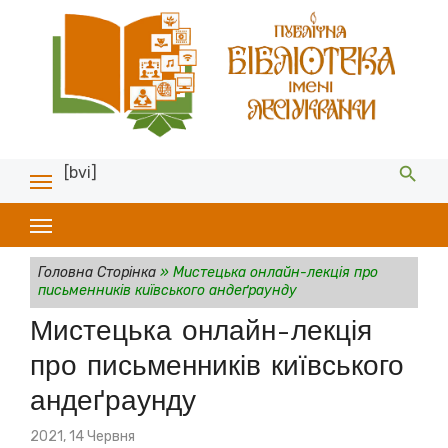
[bvi]
Головна Сторінка
»
Мистецька онлайн-лекція про
письменників київського андеґраунду
Мистецька онлайн-лекція
про письменників київського
андеґраунду
Posted
2021, 14 Червня