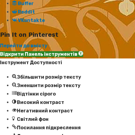
Buffer
Reddit
VKontakte
Pin It on Pinterest
Перейти до вмісту
Відкрити Панель інструментів
Інструмент Доступності
Збільшити розмір тексту
Зменшити розмір тексту
Відтінки сірого
Високий контраст
Негативний контраст
Світлий фон
Посилання підкреслення