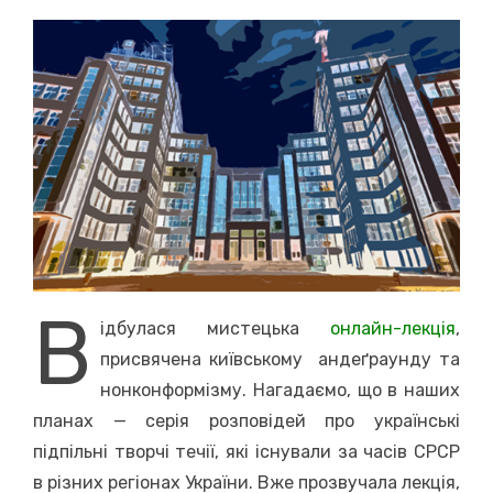
on
В
ідбулася мистецька
онлайн-лекці
я
,
присвячена київському андеґраунду та
нонконформізму. Нагадаємо, що в наших
планах — серія розповідей про українські
підпільні творчі течії, які існували за часів СРСР
в різних регіонах України. Вже прозвучала лекція,