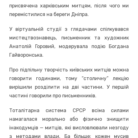
присвячена харківським митцям, після чого ми
перемістилися на береги Дніпра.
У віртуальній студії з глядачами спілкувався
мистецтвознавець, письменник та художник
Анатолій Горовий, модерувала подію Богдана
Гайворонська.
Про підпільну творчість київських митців можна
говорити годинами, тому “столичну” лекцію
вирішили розділити на дві частини. У першій
частині говорили про письменників.
Тоталітарна система СРСР всіма силами
намагалася морально або фізично знищити
інакодумців — митців, які висловлювали незгоду
з методами влади. Ба більше: кожен мусив