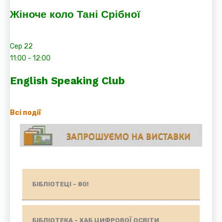
Жіноче коло Тані Срібної
Сер
22
11:00
-
12:00
English Speaking Club
Всі події
БІБЛІОТЕЦІ - 80!
БІБЛІОТЕКА - ХАБ ЦИФРОВОЇ ОСВІТИ