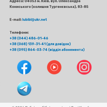
Адреса:
04053 м. Київ, вул. Олександра
Кониського (колишня Тургенєвська), 83-85
E-mail:
lubibl@ukr.net
Телефони:
+38 (044) 486-01-46
+38 (068) 139-31-41 (для довідок)
+38 (095) 864-03-74 (відділ абонемента)