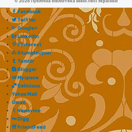
© 2026 Публічна бібліотека імені Лесі Українки
Facebook
Twitter
Google+
LinkedIn
Pinterest
StumbleUpon
Tumblr
Blogger
Myspace
Delicious
Yahoo Mail
Gmail
Newsvine
Digg
FriendFeed