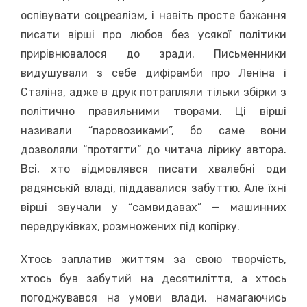
оспівувати соцреалізм, і навіть просте бажання
писати вірші про любов без усякої політики
прирівнювалося до зради. Письменники
видушували з себе дифірамби про Леніна і
Сталіна, адже в друк потрапляли тільки збірки з
політично правильними творами. Ці вірші
називали “паровозиками”, бо саме вони
дозволяли “протягти” до читача лірику автора.
Всі, хто відмовлявся писати хвалебні оди
радянській владі, піддавалися забуттю. Але їхні
вірші звучали у “самвидавах” — машинних
передруківках, розмножених під копірку.
Хтось заплатив життям за свою творчість,
хтось був забутий на десятиліття, а хтось
погоджувався на умови влади, намагаючись