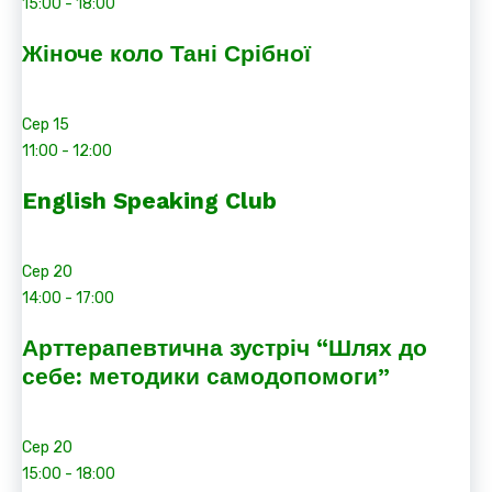
15:00
-
18:00
Жіноче коло Тані Срібної
Сер
15
11:00
-
12:00
English Speaking Club
Сер
20
14:00
-
17:00
Арттерапевтична зустріч “Шлях до
себе: методики самодопомоги”
Сер
20
15:00
-
18:00