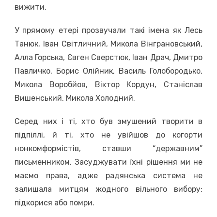
вижити.
У прямому етері прозвучали такі імена як Лесь
Танюк, Іван Світличний, Микола Вінграновський,
Алла Горська, Євген Сверстюк, Іван Драч, Дмитро
Павличко, Борис Олійник, Василь Голобородько,
Микола Воробйов, Віктор Кордун, Станіслав
Вишенський, Микола Холодний.
Серед них і ті, хто був змушений творити в
підпіллі, й ті, хто не увійшов до когорти
нонкомформістів, ставши “державним”
письменником. Засуджувати їхні рішення ми не
маємо права, адже радянська система не
залишала митцям жодного вільного вибору:
підкорися або помри.