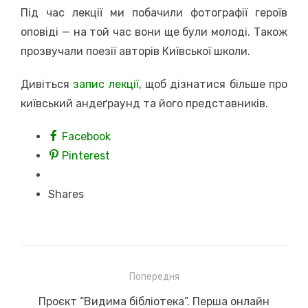
Під час лекції ми побачили фотографії героїв
оповіді — на той час вони ще були молоді. Також
прозвучали поезії авторів Київської школи.
Дивіться
запис лекції
, щоб дізнатися більше про
київський андеґраунд та його представників.
Facebook
Pinterest
Shares
Навігація
Попередня
записів
Previous
Проєкт “Видима бібліотека”. Перша онлайн