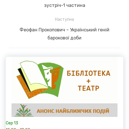
post:
зустріч-1 частина
Наступна
Next
Феофан Прокопович – Український геній
post:
барокової доби
Сер
13