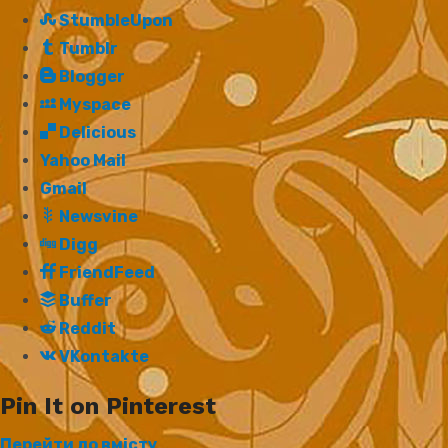
StumbleUpon
Tumblr
Blogger
Myspace
Delicious
Yahoo Mail
Gmail
Newsvine
Digg
FriendFeed
Buffer
Reddit
VKontakte
Pin It on Pinterest
Перейти до вмісту