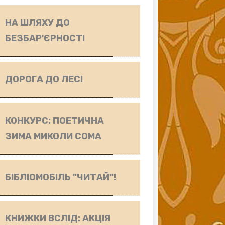
НА ШЛЯХУ ДО
БЕЗБАР'ЄРНОСТІ
ДОРОГА ДО ЛЕСІ
КОНКУРС: ПОЕТИЧНА
ЗИМА МИКОЛИ СОМА
БІБЛІОМОБІЛЬ "ЧИТАЙ"!
КНИЖКИ ВСЛІД: АКЦІЯ