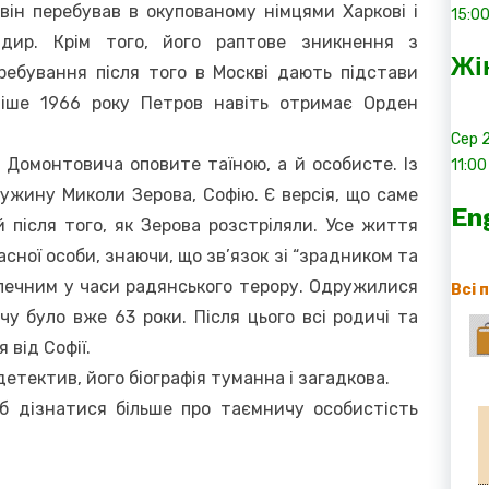
він перебував в окупованому німцями Харкові і
15:0
ндир. Крім того, його раптове зникнення з
Жі
перебування після того в Москві дають підстави
ніше 1966 року Петров навіть отримає Орден
Сер
 Домонтовича оповите таїною, а й особисте. Із
11:00
ружину Миколи Зерова, Софію. Є версія, що саме
En
й після того, як Зерова розстріляли. Усе життя
асної особи, знаючи, що зв’язок зі “зрадником та
печним у часи радянського терору. Одружилися
Всі 
чу було вже 63 роки. Після цього всі родичі та
від Софії.
етектив, його біографія туманна і загадкова.
об дізнатися більше про таємничу особистість