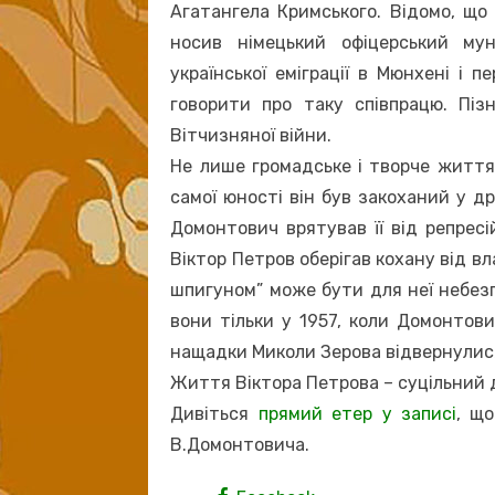
Агатангела Кримського. Відомо, що 
носив німецький офіцерський му
української еміграції в Мюнхені і 
говорити про таку співпрацю. Піз
Вітчизняної війни.
Не лише громадське і творче життя
самої юності він був закоханий у д
Домонтович врятував її від репресі
Віктор Петров оберігав кохану від вл
шпигуном” може бути для неї небез
вони тільки у 1957, коли Домонтови
нащадки Миколи Зерова відвернулися 
Життя Віктора Петрова – суцільний д
Дивіться
прямий етер у записі
, щ
В.Домонтовича.