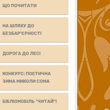
ЩО ПОЧИТАТИ
НА ШЛЯХУ ДО
БЕЗБАР'ЄРНОСТІ
ДОРОГА ДО ЛЕСІ
КОНКУРС: ПОЕТИЧНА
ЗИМА МИКОЛИ СОМА
БІБЛІОМОБІЛЬ "ЧИТАЙ"!