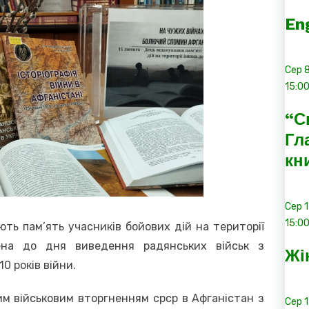
En
Сер
15:0
“С
Гл
кн
Сер
15:0
ють пам’ять учасників бойових дій на території
ена до дня виведення радянських військ з
Жі
0 років війни.
им військовим вторгненням срср в Афганістан з
Сер