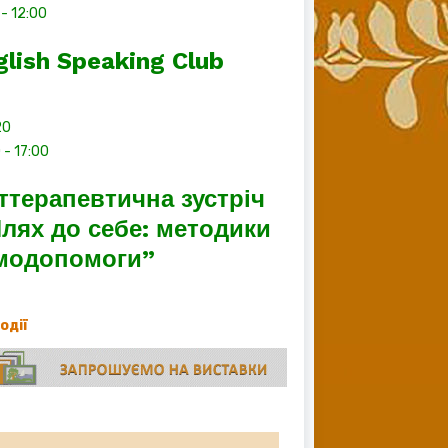
-
12:00
glish Speaking Club
20
0
-
17:00
ттерапевтична зустріч
лях до себе: методики
модопомоги”
події