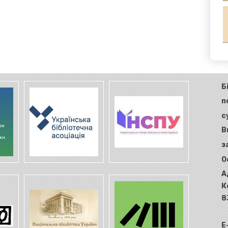
Б
п
с
В
з
О
А
К
8
E