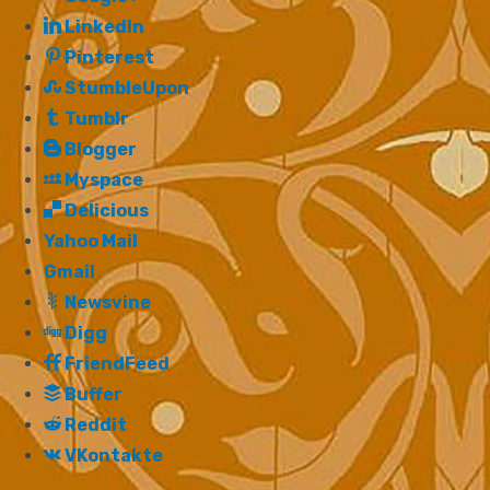
LinkedIn
Pinterest
StumbleUpon
Tumblr
Blogger
Myspace
Delicious
Yahoo Mail
Gmail
Newsvine
Digg
FriendFeed
Buffer
Reddit
VKontakte