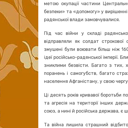
метою окупації частини Центральн
безпеки» та «допомогу» у вирішенні с
радянської влади замовчувалися.
Під час війни у складі радянсько
відправляли як солдат строкової с
змушені були воювати більш ніж 160
ідеї російсько-радянської імперії. 
зниклими безвісти. Багато з тих, 
поранень і самогубств, багато стр
населення Афганістану, у свою чергу,
Ці десять років кривавої боротьби п
та агресія на території інших держ
союз, а нині й російська держава, є
Та війна лишила страшний відбито