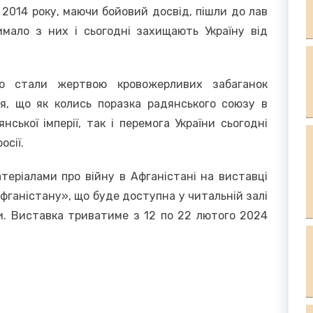
у 2014 року, маючи бойовий досвід, пішли до лав
ало з них і сьогодні захищають Україну від
що стали жертвою кровожерливих забаганок
ся, що як колись поразка радянського союзу в
ської імперії, так і перемога України сьогодні
осії.
еріалами про війну в Афганістані на виставці
фганістану», що буде доступна у читальній залі
нки. Виставка триватиме з 12 по 22 лютого 2024