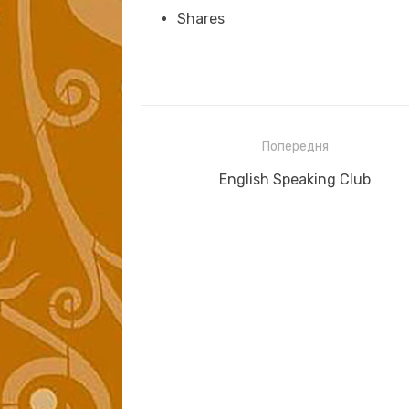
Shares
Навігація
Попередня
записів
Previous
English Speaking Club
post: