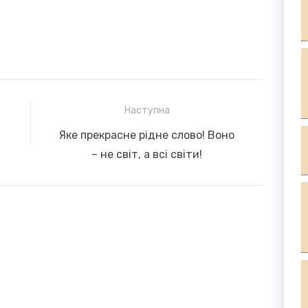
Наступна
Next
Яке прекрасне рідне слово! Воно
post:
– не світ, а всі світи!