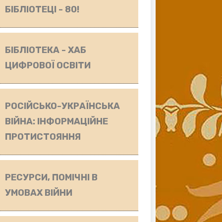
БІБЛІОТЕЦІ - 80!
БІБЛІОТЕКА - ХАБ
ЦИФРОВОЇ ОСВІТИ
РОСІЙСЬКО-УКРАЇНСЬКА
ВІЙНА: ІНФОРМАЦІЙНЕ
ПРОТИСТОЯННЯ
РЕСУРСИ, ПОМІЧНІ В
УМОВАХ ВІЙНИ