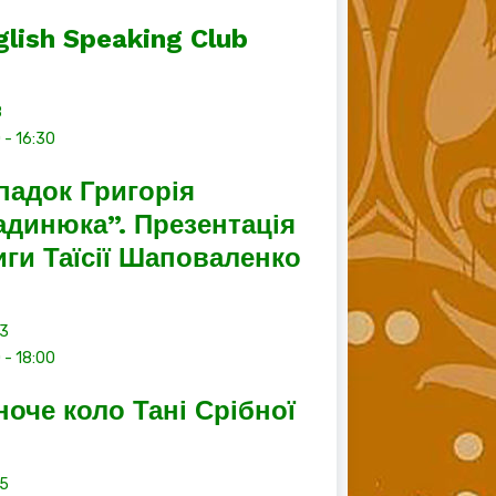
glish Speaking Club
8
0
-
16:30
падок Григорія
адинюка”. Презентація
иги Таїсії Шаповаленко
13
0
-
18:00
ноче коло Тані Срібної
15