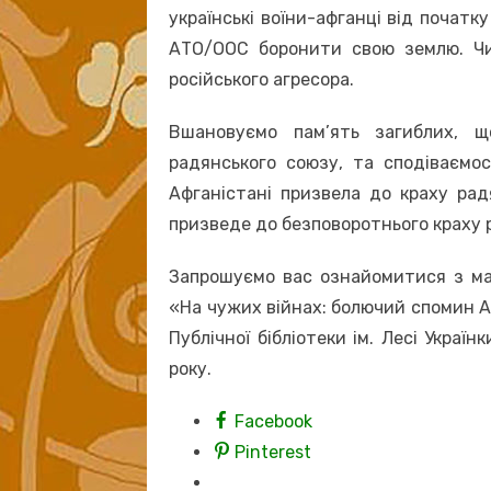
українські воїни-афганці від початк
АТО/ООС боронити свою землю. Чим
російського агресора.
Вшановуємо пам’ять загиблих, 
радянського союзу, та сподіваємо
Афганістані призвела до краху радян
призведе до безповоротнього краху р
Запрошуємо вас ознайомитися з мат
«На чужих війнах: болючий спомин А
Публічної бібліотеки ім. Лесі Украї
року.
Facebook
Pinterest