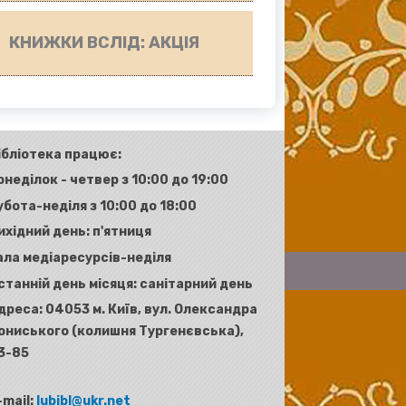
КНИЖКИ ВСЛІД: АКЦІЯ
ібліотека працює:
онеділок - четвер з 10:00 до 19:00
убота-неділя з 10:00 до 18:00
ихідний день: п'ятниця
ала медіаресурсів-неділя
станній день місяця: санітарний день
дреса:
04053 м. Київ, вул. Олександра
ониського (колишня Тургенєвська),
3-85
-mail:
lubibl@ukr.net