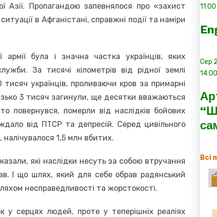
ої Азії. Пропагандою запевнялося про «захист
11:00
итуації в Афганістані, справжні події та наміри
En
ї армії була і значна частка українців, яких
Сер
лужби. За тисячі кілометрів від рідної землі
14:0
 тисяч українців, проливаючи кров за примарні
Ар
Близько 3 тисяч загинули, ще десятки вважаються
“Ш
хто повернувся, померли від наслідків бойових
са
аждало від ПТСР та депресій. Серед цивільного
 налічувалося 1,5 млн вбитих.
Всі 
оказали, які наслідки несуть за собою втручання
ав. І що шлях, який для себе обрав радянський
 шляхом несправедливості та жорстокості.
к у серцях людей, проте у теперішніх реаліях