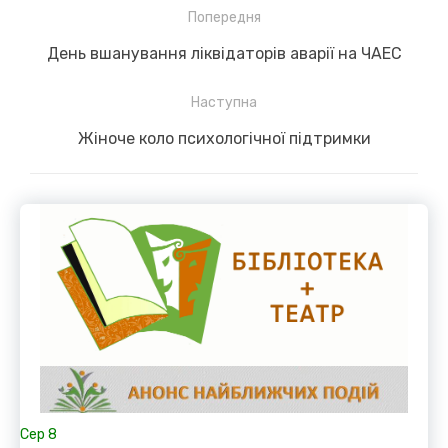
Навігація
Попередня
записів
Previous
День вшанування ліквідаторів аварії на ЧАЕС
post:
Наступна
Next
Жіноче коло психологічної підтримки
post:
Сер
8