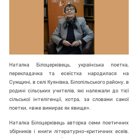
Наталка Білоцерківець, українська поетка,
перекладачка та есеїстка народилася на
Сумщині, в селі Куянівка, Білопільського району, в
родині сільських учителів, які належали до тієї
сільської інтелігенції, котра, за словами самої
поетки, «вже вимирає як явище».
Наталка Білоцерківець авторка семи поетичних
збірників і книги літературно-критичних есеїв.