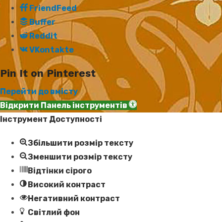
FriendFeed
Buffer
Reddit
VKontakte
Pin It on Pinterest
Перейти до вмісту
Відкрити Панель інструментів
Інструмент Доступності
Збільшити розмір тексту
Зменшити розмір тексту
Відтінки сірого
Високий контраст
Негативний контраст
Світлий фон