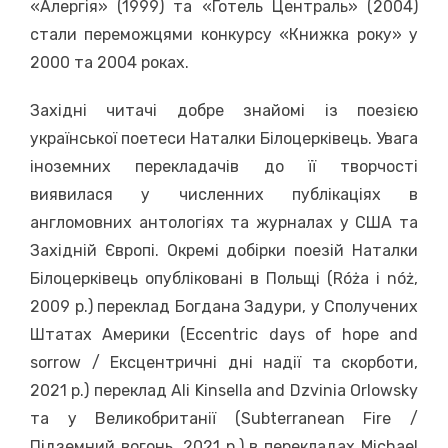
«Алергія» (1999) та «Готель Централь» (2004)
стали переможцями конкурсу «Книжка року» у
2000 та 2004 роках.
Західні читачі добре знайомі із поезією
української поетеси Наталки Білоцерківець. Увага
іноземних перекладачів до її творчості
виявилася у численних публікаціях в
англомовних антологіях та журналах у США та
Західній Європі. Окремі добірки поезій Наталки
Білоцерківець опубліковані в Польщі (Róża i nóż,
2009 р.) переклад Богдана Задури, у Сполучених
Штатах Америки (Eccentric days of hope and
sorrow / Ексцентричні дні надії та скорботи,
2021 р.) переклад Ali Kinsella and Dzvinia Orlowsky
та у Великобританії (Subterranean Fire /
Підземний вогонь, 2021 р.) в перекладах Michael