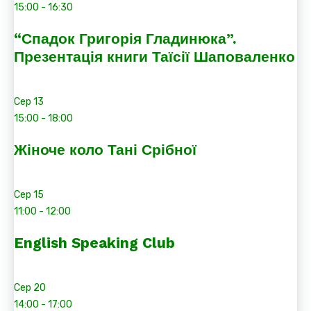
15:00
-
16:30
“Спадок Григорія Гладинюка”.
Презентація книги Таїсії Шаповаленко
Сер
13
15:00
-
18:00
Жіноче коло Тані Срібної
Сер
15
11:00
-
12:00
English Speaking Club
Сер
20
14:00
-
17:00