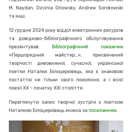
M. Naydan, Dzvinia Orlowsky, Andrew Sorokowski
та інші.
12 грудня 2024 року відділ електронних ресурсів
та довідково-бібліографічного обслуговування
презентував
бібліографічний покажчик
«Першорядний майстер…», присвячений
творчості дивовижної, сучасної, української
поетки Наталки Білоцерківець, яка є знаковою
постаттю не тільки свого покоління, а і всієї
поезії ХХ – початку ХХІ століття.
Переглянути запис творчої зустрічі з поеткою
Наталкою Білоцерківець можна за
посиланням
.