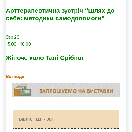
Арттерапевтична зустріч “Шлях до
себе: методики самодопомоги”
Сер
20
15:00
-
18:00
Жіноче коло Тані Срібної
Всі події
БІБЛІОТЕЦІ - 80!