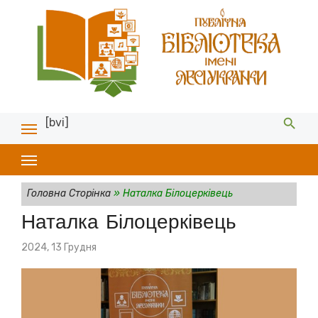
[bvi]
Головна Сторінка
»
Наталка Білоцерківець
Наталка Білоцерківець
Posted
2024, 13 Грудня
on