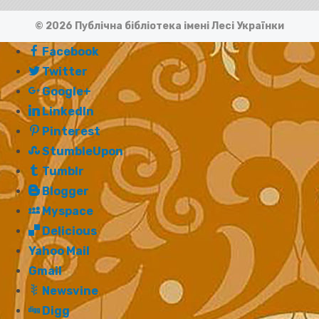
© 2026 Публічна бібліотека імені Лесі Українки
Facebook
Twitter
Google+
LinkedIn
Pinterest
StumbleUpon
Tumblr
Blogger
Myspace
Delicious
Yahoo Mail
Gmail
Newsvine
Digg