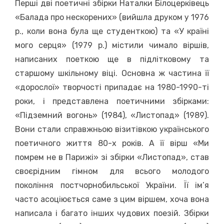
Перші дві поетичні збірки Наталки Білоцерківець
«Балада про нескорених» (вийшла друком у 1976
р., коли вона була ще студенткою) та «У країні
мого серця» (1979 р.) містили чимало віршів,
написаних поеткою ще в підлітковому та
старшому шкільному віці. Основна ж частина її
«дорослої» творчості припадає на 1980-1990-ті
роки, і представлена поетичними збірками:
«Підземний вогонь» (1984), «Листопад» (1989).
Вони стали справжньою візитівкою українського
поетичного життя 80-х років. А її вірш «Ми
помрем не в Парижі» зі збірки «Листопад», став
своєрідним гімном для всього молодого
покоління постчорнобильської України. Її ім’я
часто асоціюється саме з цим віршем, хоча вона
написала і багато інших чудових поезій. Збірки