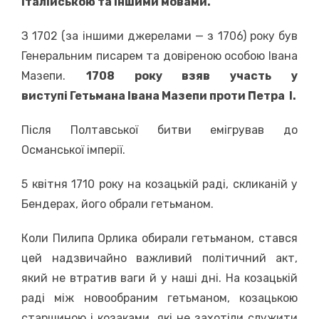
італійською та іншими мовами.
З 1702 (за іншими джерелами — з 1706) року був
Генеральним писарем та довіреною особою Івана
Мазепи.
1708 року взяв участь у
виступі Гетьмана Івана Мазепи проти Петра
I.
Після Полтавської битви емігрував до
Османської імперії.
5 квітня 1710 року на козацькій раді, скликаній у
Бендерах, його обрали гетьманом.
Коли Пилипа Орлика обирали гетьманом, стався
цей надзвичайно важливий політичний акт,
який не втратив ваги й у наші дні. На козацькій
раді між новообраним гетьманом, козацькою
старшиною і козаками, які не захотіли служити