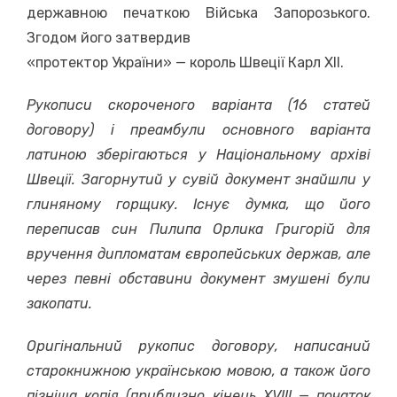
державною печаткою Війська Запорозького.
Згодом його затвердив
«протектор України» — король Швеції Карл ХІІ.
Рукописи скороченого варіанта (16 статей
договору) і преамбули основного варіанта
латиною зберігаються у Національному архіві
Швеції. Загорнутий у сувій документ знайшли у
глиняному горщику. Існує думка, що його
переписав син Пилипа Орлика Григорій для
вручення дипломатам європейських держав, але
через певні обставини документ змушені були
закопати.
Оригінальний рукопис договору, написаний
старокнижною українською мовою, а також його
пізніша копія (приблизно кінець ХVІІІ — початок