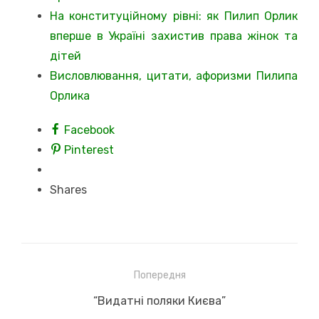
На конституційному рівні: як Пилип Орлик
вперше в Україні захистив права жінок та
дітей
Висловлювання, цитати, афоризми Пилипа
Орлика
Facebook
Pinterest
Shares
Навігація
Попередня
записів
Previous
“Видатні поляки Києва”