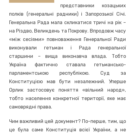
представники козацьких
полків (генеральні радники) і Запорозької Січі.
Генеральна Рада мала скликатися тричі на рік –
на Різдво, Великдень та Покрову. Впродовж часу
«між сесіями» повноваження Генеральної Ради
виконували гетьман і Рада генеральної
старшини – вища виконавча влада. Тобто
Україна фактично ставала гетьмансько-
парламентською республікою. Суд за
Конституцією мав бути незалежний. Уперше
Орлик застосовує поняття «вільний народ»,
тобто населення конкретної території, яке має
самоврядні права.
Чим важливий цей документ? По-перше, тим, що
це була саме Конституція всієї України, а не