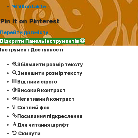
VKontakte
Pin It on Pinterest
Перейти до вмісту
Відкрити Панель інструментів
Інструмент Доступності
Збільшити розмір тексту
Зменшити розмір тексту
Відтінки сірого
Високий контраст
Негативний контраст
Світлий фон
Посилання підкреслення
Для читання шрифт
Скинути