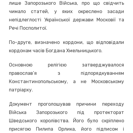
лише Запорозького Війська, про що свідчить
чимало статей, у яких окреслено засади
непідлеглості Української держави Московії та
Речі Посполитої.
По-друге, визначено кордони, що відповідали
кордонам часів Богдана Хмельницького.
Основною релігією затверджувалося
православ’я з підпорядкуванням
Константинопольському, а не Московському
патріарху.
Документ проголошував причини переходу
Війська Запорозького під протекторат
Шведського королівства. Його було скріплено
присягою Пилипа Орлика, його підписом і