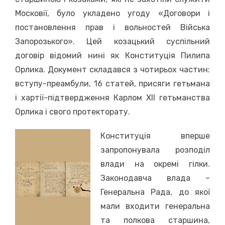
Московії, було укладено угоду «Договори і
постановлення прав і вольностей Війська
Запорозького». Цей козацький суспільний
договір відомий нині як Конституція Пилипа
Орлика. Документ складався з чотирьох частин:
вступу-преамбули, 16 статей, присяги гетьмана
і хартії-підтвердження Карлом ХІІ гетьманства
Орлика і свого протекторату.
Конституція вперше
запропонувала розподіл
влади на окремі гілки.
Законодавча влада –
Генеральна Рада, до якої
мали входити генеральна
та полкова старшина,