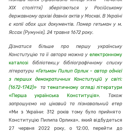
ХІХ століття) зберігаються у Російському
державному архіві давніх актів у Москві. В Україні
є копії обох цих документів.
Помер гетьман у м.
Яссах (Румунія), 24 травня 1672 року.
Дізнатися більше про першу українську
Конституцію та її автора можна у
електронному
каталозі
бібліотеки
,
у бібліографічному списку
літератури
«Гетьман Пилип Орлик – автор однієї
з перших демократичних Конституцій у світі:
(1672-1742)»
та
тематичному огляді літератури
«Перша українська Конституція»
. Також
запрошуємо на цікавий та пізнавальний етер
«
Ми з України: 312 років тому було прийнято
Конституцію Пилипа Орлика», який відбудеться
27 червня 2022 року, о 12:00, перейти до