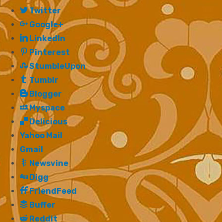
Twitter
Google+
LinkedIn
Pinterest
StumbleUpon
Tumblr
Blogger
Myspace
Delicious
Yahoo Mail
Gmail
Newsvine
Digg
FriendFeed
Buffer
Reddit