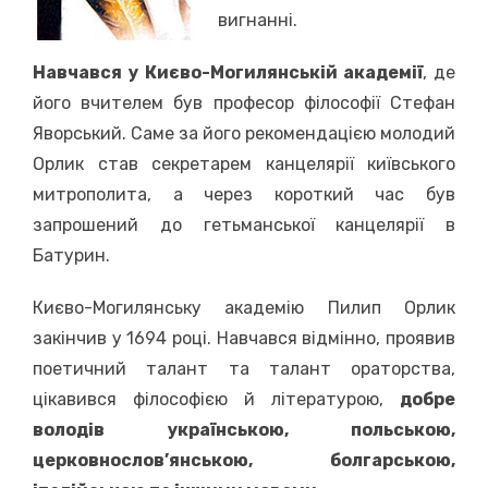
вигнанні.
Навчався
у
Києво-Могилянській академії
, де
його вчителем був професор філософії Стефан
Яворський. Саме за його рекомендацією молодий
Орлик став секретарем канцелярії київського
митрополита, а через короткий час був
запрошений до гетьманської канцелярії в
Батурин.
Києво-Могилянську академію Пилип Орлик
закінчив у 1694 році. Навчався відмінно, проявив
поетичний талант та талант ораторства,
цікавився філософією й літературою,
добре
володів українською, польською,
церковнослов’янською, болгарською,