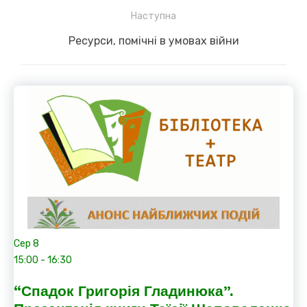
post:
Наступна
Next
Ресурси, помічні в умовах війни
post:
Сер
8
15:00
-
16:30
“Спадок Григорія Гладинюка”.