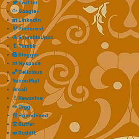
Twitter
Google+
LinkedIn
Pinterest
StumbleUpon
Tumblr
Blogger
Myspace
Delicious
Yahoo Mail
Gmail
Newsvine
Digg
FriendFeed
Buffer
Reddit