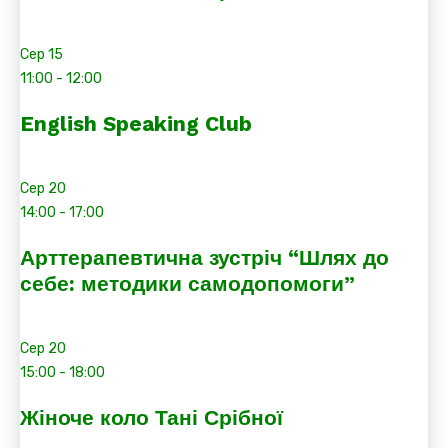
Сер
15
11:00
-
12:00
English Speaking Club
Сер
20
14:00
-
17:00
Арттерапевтична зустріч “Шлях до
себе: методики самодопомоги”
Сер
20
15:00
-
18:00
Жіноче коло Тані Срібної