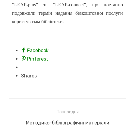
“LEAP-plus” та “LEAP-connect”, що поетапно
подовжили термін надання безкоштовної послуги
кори
стувачам бібліотеки.
Facebook
Pinterest
Shares
Навігація
Попередня
записів
Previous
Методико-бібліографічні матеріали
post: