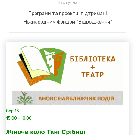
Наступна
Next
Програми та проекти, підтримані
post:
Міжнародним фондом “Відродження”
Сер
13
15:00
-
18:00
Жіноче коло Тані Срібної