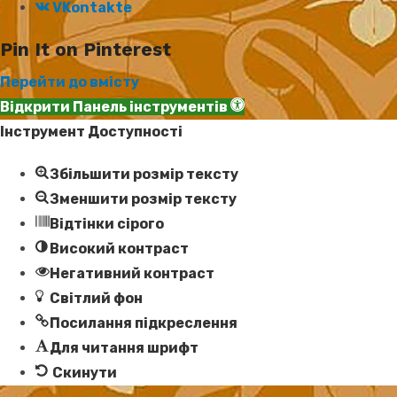
VKontakte
Pin It on Pinterest
Перейти до вмісту
Відкрити Панель інструментів
Інструмент Доступності
Збільшити розмір тексту
Зменшити розмір тексту
Відтінки сірого
Високий контраст
Негативний контраст
Світлий фон
Посилання підкреслення
Для читання шрифт
Скинути