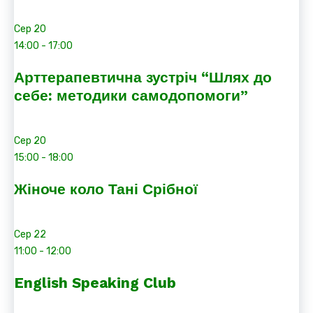
Сер
20
14:00
-
17:00
Арттерапевтична зустріч “Шлях до
себе: методики самодопомоги”
Сер
20
15:00
-
18:00
Жіноче коло Тані Срібної
Сер
22
11:00
-
12:00
English Speaking Club