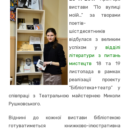
вистави “По вулиці
моїй…” за творами
поетів-
шістдесятників
відбулася з великим
успіхом у
відділі
літератури з питань
мистецтв
18 та 19
листопада в рамках
реалізації проекту
“Бібліотека+театр” у
співпраці з Т
еатральною майстернею Миколи
Рушковського
.
Віднині до кожної вистави бібліотекою
готуватиметься книжково-ілюстративна