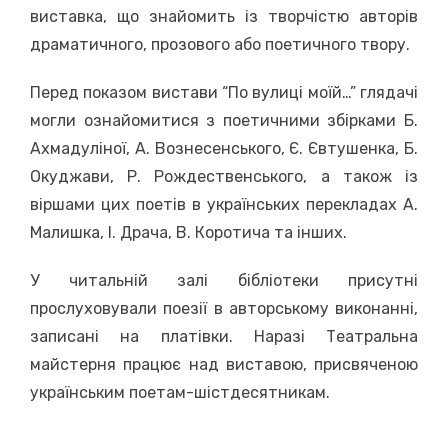
виставка, що знайомить із творчістю авторів
драматичного, прозового або поетичного твору.
Перед показом вистави “По вулиці моїй…” глядачі
могли ознайомитися з поетичними збірками Б.
Ахмадуліної, А. Вознесенського, Є. Євтушенка, Б.
Окуджави, Р. Рождественського, а також із
віршами цих поетів в українських перекладах А.
Малишка, І. Драча, В. Коротича та інших.
У читальній залі бібліотеки присутні
прослуховували поезії в авторському виконанні,
записані на платівки. Наразі Театральна
майстерня працює над виставою, присвяченою
українським поетам-шістдесятникам.