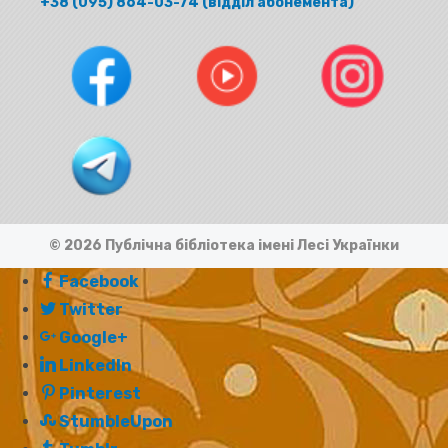
+38 (095) 864-03-74 (відділ абонемента)
© 2026 Публічна бібліотека імені Лесі Українки
Facebook
Twitter
Google+
LinkedIn
Pinterest
StumbleUpon