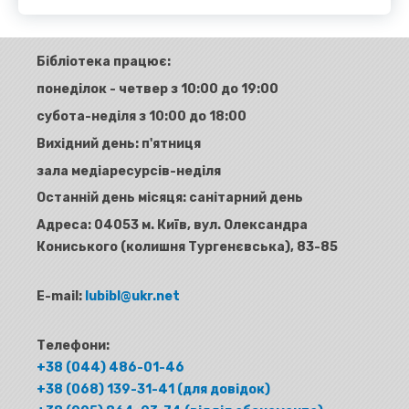
Бібліотека працює:
понеділок - четвер з 10:00 до 19:00
субота-неділя з 10:00 до 18:00
Вихідний день: п'ятниця
зала медіаресурсів-неділя
Останній день місяця: санітарний день
Адреса:
04053 м. Київ, вул. Олександра
Кониського (колишня Тургенєвська), 83-85
E-mail:
lubibl@ukr.net
Телефони:
+38 (044) 486-01-46
+38 (068) 139-31-41 (для довідок)