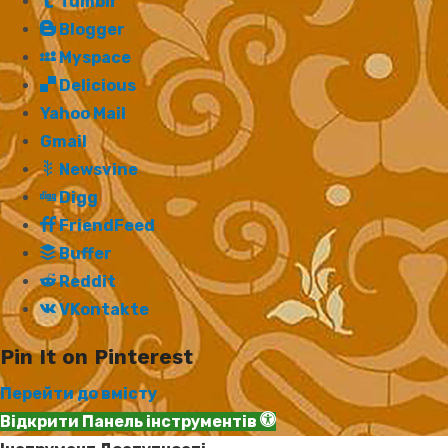
Tumblr
Blogger
Myspace
Delicious
Yahoo Mail
Gmail
Newsvine
Digg
FriendFeed
Buffer
Reddit
VKontakte
Pin It on Pinterest
Перейти до вмісту
Відкрити Панель інструментів