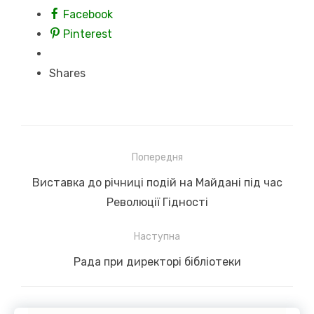
Facebook
Pinterest
Shares
Навігація
Попередня
записів
Previous
Виставка до річниці подій на Майдані під час
post:
Революції Гідності
Наступна
Next
Рада при директорі бібліотеки
post: