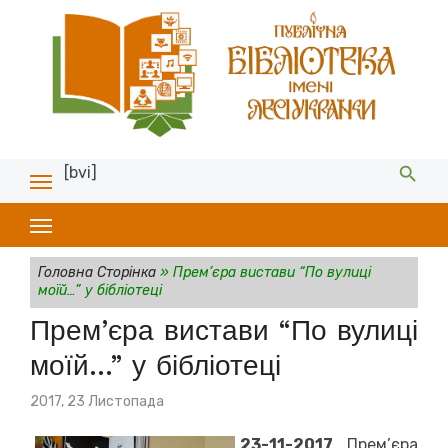
[bvi]
Головна Сторінка
»
Прем’єра вистави “По вулиці
моїй…” у бібліотеці
Прем’єра вистави “По вулиці
моїй…” у бібліотеці
Posted
2017, 23 Листопада
on
23-11-2017
Прем’єра