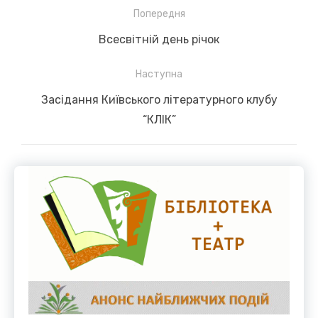
Навігація
Попередня
записів
Previous
Всесвітній день річок
post:
Наступна
Next
Засідання Київського літературного клубу
post:
“КЛІК”