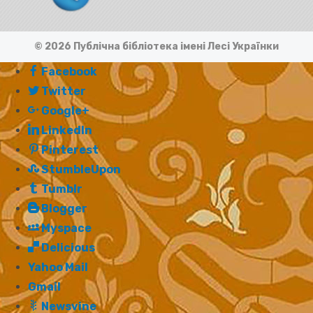
© 2026 Публічна бібліотека імені Лесі Українки
Facebook
Twitter
Google+
LinkedIn
Pinterest
StumbleUpon
Tumblr
Blogger
Myspace
Delicious
Yahoo Mail
Gmail
Newsvine