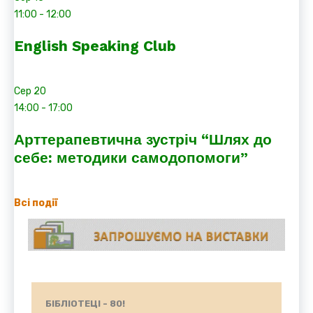
11:00
-
12:00
English Speaking Club
Сер
20
14:00
-
17:00
Арттерапевтична зустріч “Шлях до
себе: методики самодопомоги”
Всі події
БІБЛІОТЕЦІ - 80!