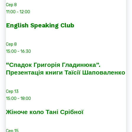
Сер
8
11:00
-
12:00
English Speaking Club
Сер
8
15:00
-
16:30
“Спадок Григорія Гладинюка”.
Презентація книги Таїсії Шаповаленко
Сер
13
15:00
-
18:00
Жіноче коло Тані Срібної
Сер
15