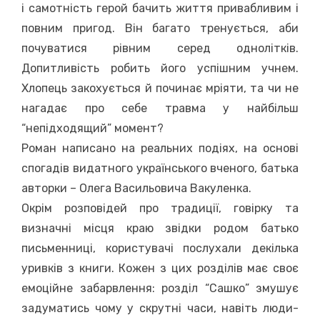
і самотність герой бачить життя привабливим і
повним пригод. Він багато тренується, аби
почуватися рівним серед однолітків.
Допитливість робить його успішним учнем.
Хлопець закохується й починає мріяти, та чи не
нагадає про себе травма у найбільш
“непідходящий” момент?
Роман написано на реальних подіях, на основі
спогадів видатного українського вченого, батька
авторки – Олега Васильовича Вакуленка.
Окрім розповідей про традиції, говірку та
визначні місця краю звідки родом батько
письменниці, користувачі послухали декілька
уривків з книги. Кожен з цих розділів має своє
емоційне забарвлення: розділ “Сашко” змушує
задуматись чому у скрутні часи, навіть люди-