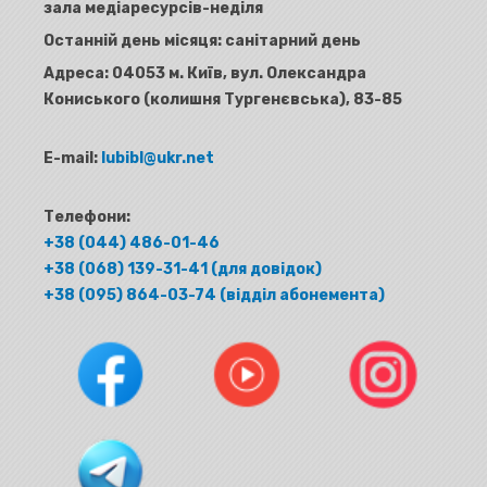
зала медіаресурсів-неділя
Останній день місяця: санітарний день
Адреса:
04053 м. Київ, вул. Олександра
Кониського (колишня Тургенєвська), 83-85
E-mail:
lubibl@ukr.net
Телефони:
+38 (044) 486-01-46
+38 (068) 139-31-41 (для довідок)
+38 (095) 864-03-74 (відділ абонемента)