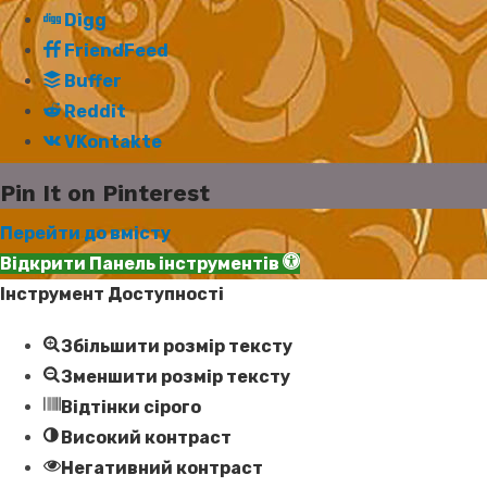
Digg
FriendFeed
Buffer
Reddit
VKontakte
Pin It on Pinterest
Перейти до вмісту
Відкрити Панель інструментів
Інструмент Доступності
Збільшити розмір тексту
Зменшити розмір тексту
Відтінки сірого
Високий контраст
Негативний контраст