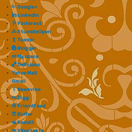
Google+
LinkedIn
Pinterest
StumbleUpon
Tumblr
Blogger
Myspace
Delicious
Yahoo Mail
Gmail
Newsvine
Digg
FriendFeed
Buffer
Reddit
VKontakte