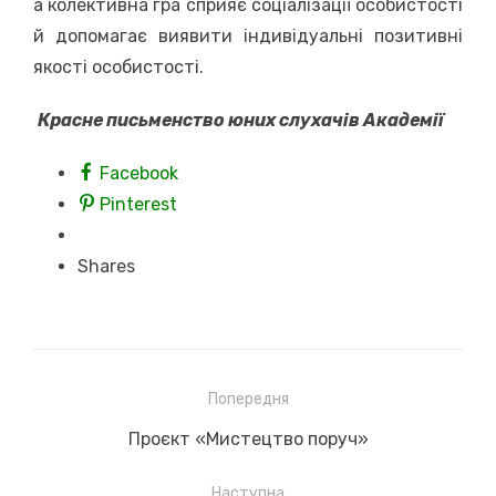
а колективна гра сприяє соціалізації особистості
й допомагає виявити індивідуальні позитивні
якості особистості.
Красне письменство юних слухачів Академії
Facebook
Pinterest
Shares
Навігація
Попередня
записів
Previous
Проєкт «Мистецтво поруч»
post:
Наступна