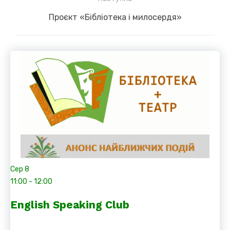
Next
Проєкт «Бібліотека і милосердя»
post:
Сер
8
11:00
-
12:00
English Speaking Club