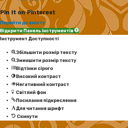
Pin It on Pinterest
Перейти до вмісту
Відкрити Панель інструментів
Інструмент Доступності
Збільшити розмір тексту
Зменшити розмір тексту
Відтінки сірого
Високий контраст
Негативний контраст
Світлий фон
Посилання підкреслення
Для читання шрифт
Скинути