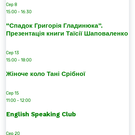
Сер
8
15:00
-
16:30
“Спадок Григорія Гладинюка”.
Презентація книги Таїсії Шаповаленко
Сер
13
15:00
-
18:00
Жіноче коло Тані Срібної
Сер
15
11:00
-
12:00
English Speaking Club
Сер
20