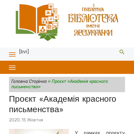
[bvi]
Головна Сторінка
»
Проєкт «Академія красного
письменства»
Проєкт «Академія красного
письменства»
Posted
2020, 15 Жовтня
on
У рамках проєкту