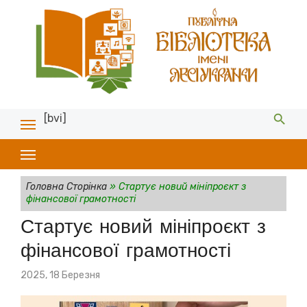
[bvi]
Головна Сторінка
»
Стартує новий мініпроєкт з
фінансової грамотності
Стартує новий мініпроєкт з
фінансової грамотності
Posted
2025, 18 Березня
on