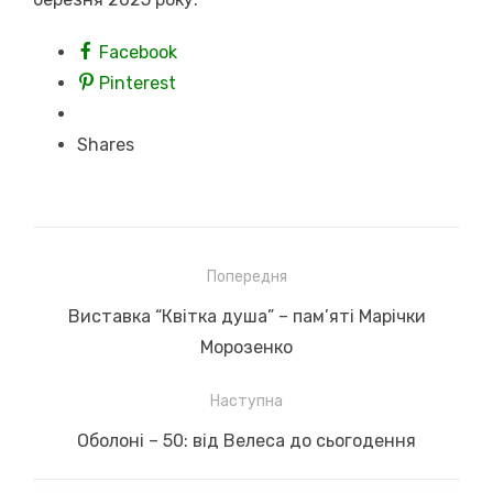
Facebook
Pinterest
Shares
Навігація
Попередня
записів
Previous
Виставка “Квітка душа” – пам’яті Марічки
post:
Морозенко
Наступна
Next
Оболоні – 50: від Велеса до сьогодення
post: