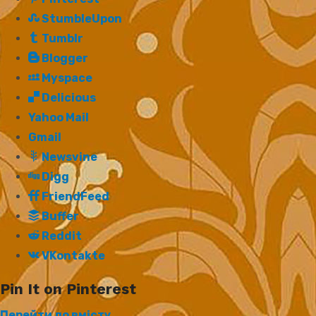
StumbleUpon
Tumblr
Blogger
Myspace
Delicious
Yahoo Mail
Gmail
Newsvine
Digg
FriendFeed
Buffer
Reddit
VKontakte
Pin It on Pinterest
Перейти до вмісту