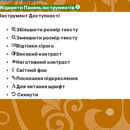
Відкрити Панель інструментів
Інструмент Доступності
Збільшити розмір тексту
Зменшити розмір тексту
Відтінки сірого
Високий контраст
Негативний контраст
Світлий фон
Посилання підкреслення
Для читання шрифт
Скинути