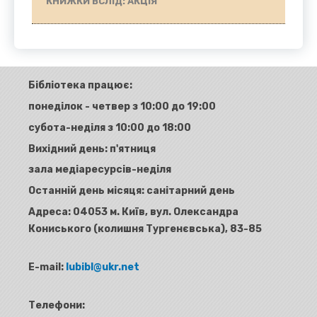
КНИЖКИ ВСЛІД: АКЦІЯ
Бібліотека працює:
понеділок - четвер з 10:00 до 19:00
субота-неділя з 10:00 до 18:00
Вихідний день: п'ятниця
зала медіаресурсів-неділя
Останній день місяця: санітарний день
Адреса:
04053 м. Київ, вул. Олександра
Кониського (колишня Тургенєвська), 83-85
E-mail:
lubibl@ukr.net
Телефони: