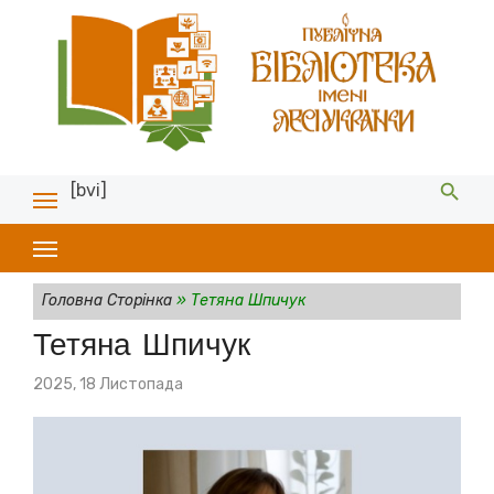
[bvi]
Головна Сторінка
»
Тетяна Шпичук
Тетяна Шпичук
Posted
2025, 18 Листопада
on