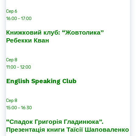
Сер
6
16:00
-
17:00
Книжковий клуб: “Жовтолика”
Ребекки Кван
Сер
8
11:00
-
12:00
English Speaking Club
Сер
8
15:00
-
16:30
“Спадок Григорія Гладинюка”.
Презентація книги Таїсії Шаповаленко