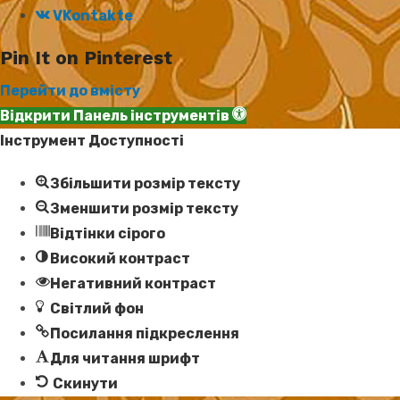
VKontakte
Pin It on Pinterest
Перейти до вмісту
Відкрити Панель інструментів
Інструмент Доступності
Збільшити розмір тексту
Зменшити розмір тексту
Відтінки сірого
Високий контраст
Негативний контраст
Світлий фон
Посилання підкреслення
Для читання шрифт
Скинути