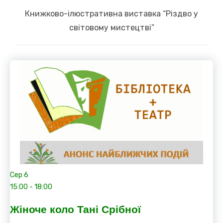
Next
Книжково-ілюстративна виставка “Різдво у
post:
світовому мистецтві”
Сер
6
15:00
-
18:00
Жіноче коло Тані Срібної