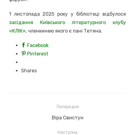
1 листопада 2025 року у бібліотеці відбулося
засідання Київського літературного клубу
«КЛІК»
, членкинею якого є пані Тетяна.
Facebook
Pinterest
Shares
Навігація
Попередня
записів
Previous
Віра Свистун
post:
Наступна