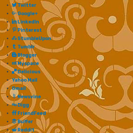
Twitter
Google+
LinkedIn
Pinterest
StumbleUpon
Tumblr
Blogger
Myspace
Delicious
Yahoo Mail
Gmail
Newsvine
Digg
FriendFeed
Buffer
Reddit