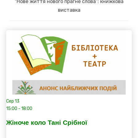
Next
“Нове життя нового прагне слова”: книжкова
post:
виставка
Сер
13
15:00
-
18:00
Жіноче коло Тані Срібної