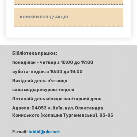
КНИЖКИ ВСЛІД: АКЦІЯ
Бібліотека працює:
понеділок - четвер з 10:00 до 19:00
субота-неділя з 10:00 до 18:00
Вихідний день: п'ятниця
зала медіаресурсів-неділя
Останній день місяця: санітарний день
Адреса:
04053 м. Київ, вул. Олександра
Кониського (колишня Тургенєвська), 83-85
E-mail:
lubibl@ukr.net