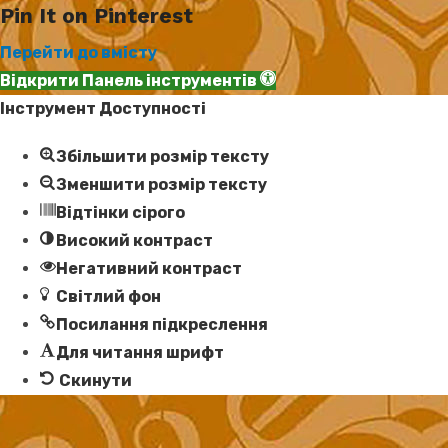
Pin It on Pinterest
Перейти до вмісту
Відкрити Панель інструментів
Інструмент Доступності
Збільшити розмір тексту
Зменшити розмір тексту
Відтінки сірого
Високий контраст
Негативний контраст
Світлий фон
Посилання підкреслення
Для читання шрифт
Скинути