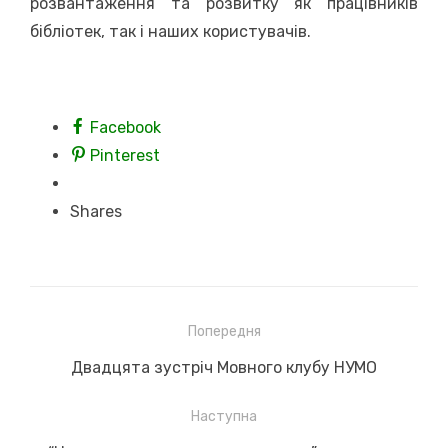
розвантаження та розвитку як працівників
бібліотек, так і наших користувачів.
Facebook
Pinterest
Shares
Навігація
Попередня
записів
Previous
Двадцята зустріч Мовного клубу НУМО
post:
Наступна