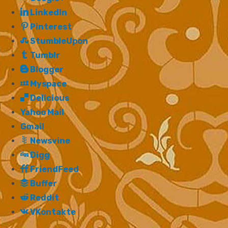
LinkedIn
Pinterest
StumbleUpon
Tumblr
Blogger
Myspace
Delicious
Yahoo Mail
Gmail
Newsvine
Digg
FriendFeed
Buffer
Reddit
VKontakte