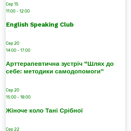
Сер
15
11:00
-
12:00
English Speaking Club
Сер
20
14:00
-
17:00
Арттерапевтична зустріч “Шлях до
себе: методики самодопомоги”
Сер
20
15:00
-
18:00
Жіноче коло Тані Срібної
Сер
22