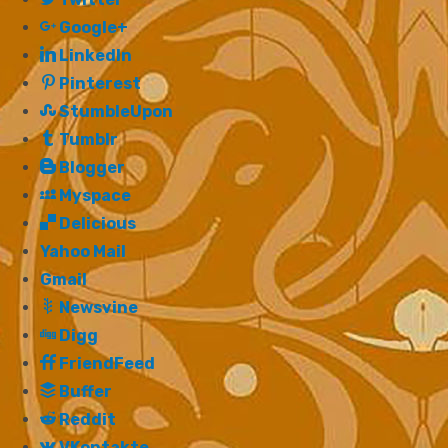
Google+
LinkedIn
Pinterest
StumbleUpon
Tumblr
Blogger
Myspace
Delicious
Yahoo Mail
Gmail
Newsvine
Digg
FriendFeed
Buffer
Reddit
VKontakte