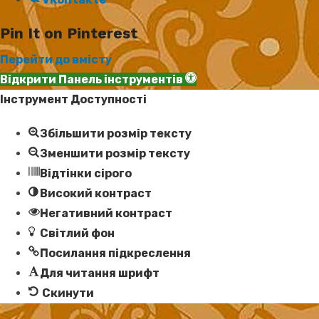
Pin It on Pinterest
Перейти до вмісту
Відкрити Панель інструментів
Інструмент Доступності
Збільшити розмір тексту
Зменшити розмір тексту
Відтінки сірого
Високий контраст
Негативний контраст
Світлий фон
Посилання підкреслення
Для читання шрифт
Скинути