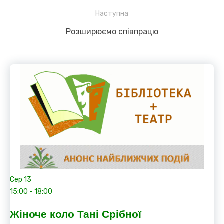
post:
Наступна
Next
Розширюємо співпрацю
post:
Сер
13
15:00
-
18:00
Жіноче коло Тані Срібної