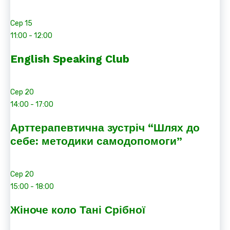
Сер
15
11:00
-
12:00
English Speaking Club
Сер
20
14:00
-
17:00
Арттерапевтична зустріч “Шлях до
себе: методики самодопомоги”
Сер
20
15:00
-
18:00
Жіноче коло Тані Срібної