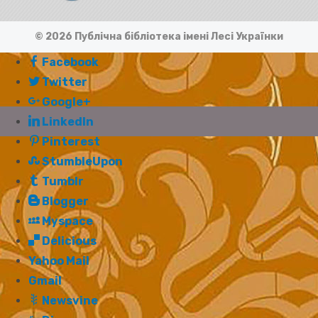
© 2026 Публічна бібліотека імені Лесі Українки
Facebook
Twitter
Google+
LinkedIn
Pinterest
StumbleUpon
Tumblr
Blogger
Myspace
Delicious
Yahoo Mail
Gmail
Newsvine