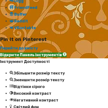
Digg
FriendFeed
Buffer
Reddit
VKontakte
Pin It on Pinterest
Перейти до вмісту
Відкрити Панель інструментів
Інструмент Доступності
Збільшити розмір тексту
Зменшити розмір тексту
Відтінки сірого
Високий контраст
Негативний контраст
Світлий фон