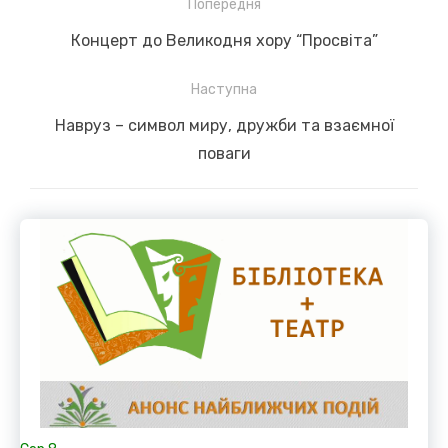
Навігація
Попередня
записів
Previous
Концерт до Великодня хору “Просвіта”
post:
Наступна
Next
Навруз – символ миру, дружби та взаємної
post:
поваги