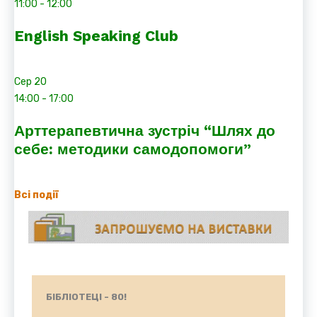
11:00
-
12:00
English Speaking Club
Сер
20
14:00
-
17:00
Арттерапевтична зустріч “Шлях до
себе: методики самодопомоги”
Всі події
БІБЛІОТЕЦІ - 80!