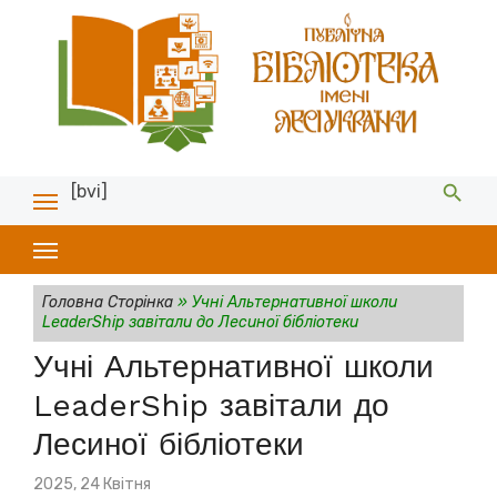
[bvi]
Головна Сторінка
»
Учні Альтернативної школи
LeaderShip завітали до Лесиної бібліотеки
Учні Альтернативної школи
LeaderShip завітали до
Лесиної бібліотеки
Posted
2025, 24 Квітня