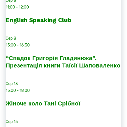
Сер
8
11:00
-
12:00
English Speaking Club
Сер
8
15:00
-
16:30
“Спадок Григорія Гладинюка”.
Презентація книги Таїсії Шаповаленко
Сер
13
15:00
-
18:00
Жіноче коло Тані Срібної
Сер
15