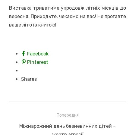
Виставка триватиме упродовж літніх місяців до
вересня. Приходьте, чекаємо на вас! Не проґавте
ваше літо із книгою!
Facebook
Pinterest
Shares
Навігація
Попередня
записів
Previous
Міжнарожний день безневинних дітей –
post:
жертв агресії