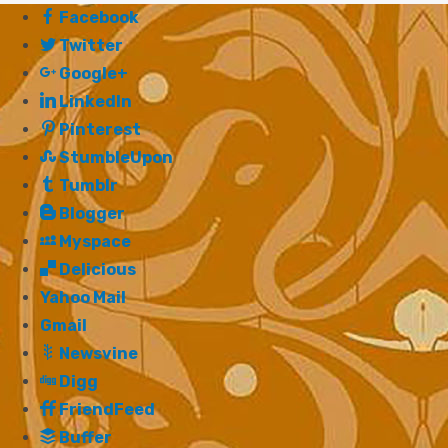
Facebook
Twitter
Google+
LinkedIn
Pinterest
StumbleUpon
Tumblr
Blogger
Myspace
Delicious
Yahoo Mail
Gmail
Newsvine
Digg
FriendFeed
Buffer