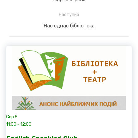
Наступна
Next
Нас єднає бібліотека
post:
Сер
8
11:00
-
12:00