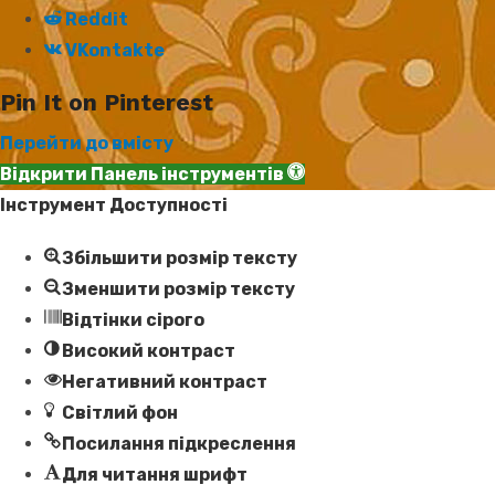
Reddit
VKontakte
Pin It on Pinterest
Перейти до вмісту
Відкрити Панель інструментів
Інструмент Доступності
Збільшити розмір тексту
Зменшити розмір тексту
Відтінки сірого
Високий контраст
Негативний контраст
Світлий фон
Посилання підкреслення
Для читання шрифт