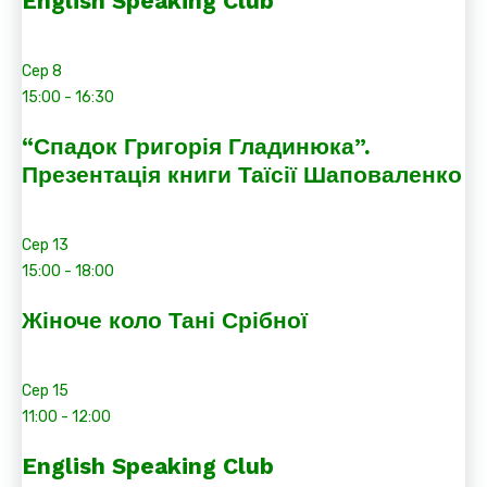
English Speaking Club
Сер
8
15:00
-
16:30
“Спадок Григорія Гладинюка”.
Презентація книги Таїсії Шаповаленко
Сер
13
15:00
-
18:00
Жіноче коло Тані Срібної
Сер
15
11:00
-
12:00
English Speaking Club