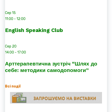
Сер
15
11:00
-
12:00
English Speaking Club
Сер
20
14:00
-
17:00
Арттерапевтична зустріч “Шлях до
себе: методики самодопомоги”
Всі події