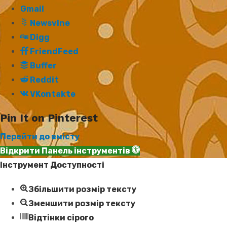
Gmail
Newsvine
Digg
FriendFeed
Buffer
Reddit
VKontakte
Pin It on Pinterest
Перейти до вмісту
Відкрити Панель інструментів
Інструмент Доступності
Збільшити розмір тексту
Зменшити розмір тексту
Відтінки сірого