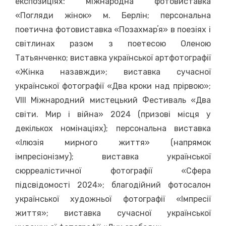
експозиціях: міжнародна фотовиставка
«Погляди жінок» м. Берлін; персональна
поетична фотовиставка «Позахмарʼя» в поезіях і
світлинах разом з поетесою Оленою
Татьянченко; виставка української артфотографії
«Жінка назавжди»; виставка сучасної
української фотографії «Два кроки над прірвою»;
VIII Міжнародний мистецький Фестиваль «Два
світи. Мир і війна» 2024 (призові місця у
декількох номінаціях); персональна виставка
«Ілюзія мирного життя» (напрямок
імпресіонізму); виставка української
сюрреалістичної фотографії «Сфера
підсвідомості 2024»; благодійний фотосалон
української художньої фотографії «Імпресії
життя»; виставка сучасної української