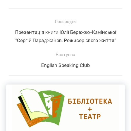
Навігація
Попередня
записів
Previous
Презентація книги Юлії Бережко-Камінської
post:
“Сергій Параджанов. Режисер свого життя”
Наступна
Next
English Speaking Club
post: