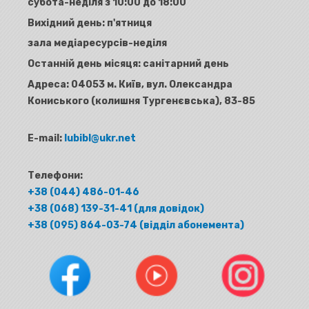
субота-неділя з 10:00 до 18:00
Вихідний день: п'ятниця
зала медіаресурсів-неділя
Останній день місяця: санітарний день
Адреса:
04053 м. Київ, вул. Олександра
Кониського (колишня Тургенєвська), 83-85
E-mail:
lubibl@ukr.net
Телефони:
+38 (044) 486-01-46
+38 (068) 139-31-41 (для довідок)
+38 (095) 864-03-74 (відділ абонемента)