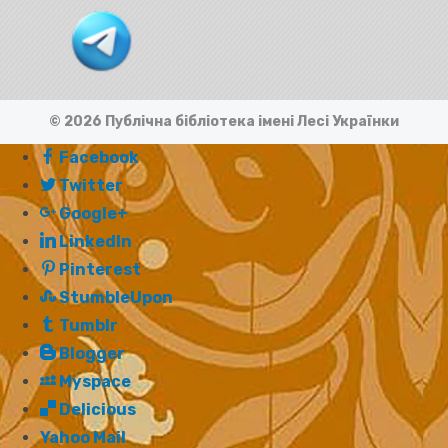
© 2026 Публічна бібліотека імені Лесі Українки
Facebook
Twitter
Google+
LinkedIn
Pinterest
StumbleUpon
Tumblr
Blogger
Myspace
Delicious
Yahoo Mail