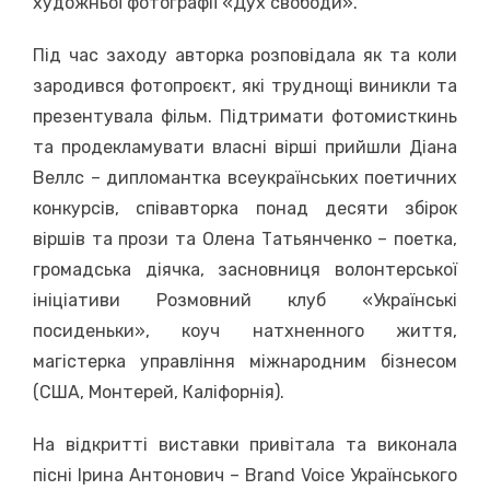
художньої фотографії «Дух свободи».
Під час заходу авторка розповідала як та коли
зародився фотопроєкт, які труднощі виникли та
презентувала фільм. Підтримати фотомисткинь
та продекламувати власні вірші прийшли Діана
Веллс – дипломантка всеукраїнських поетичних
конкурсів, співавторка понад десяти збірок
віршів та прози та Олена Татьянченко – поетка,
громадська діячка, засновниця волонтерської
ініціативи Розмовний клуб «Українські
посиденьки», коуч натхненного життя,
магістерка управління міжнародним бізнесом
(США, Монтерей, Каліфорнія).
На відкритті виставки привітала та виконала
пісні Ірина Антонович – Brand Voice Українського