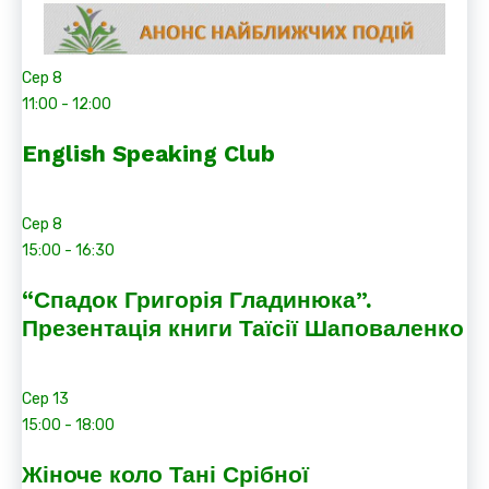
Сер
8
11:00
-
12:00
English Speaking Club
Сер
8
15:00
-
16:30
“Спадок Григорія Гладинюка”.
Презентація книги Таїсії Шаповаленко
Сер
13
15:00
-
18:00
Жіноче коло Тані Срібної