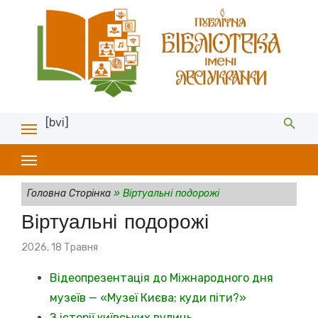
[bvi]
Головна Сторінка
»
Віртуальні подорожі
Віртуальні подорожі
Posted
2026, 18 Травня
on
Відеопрезентація до Міжнародного дня
музеїв — «Музеї Києва: куди піти?»
З історії київських вулиць