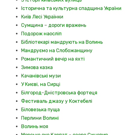
Історична та культурна спадщина України
Київ Лесі Українки
Сумщина – дороги вражень
Подорож наосліп
Бібліотекарі мандрують на Волинь
Мандруємо на Слобожанщину
Романтичний вечір на яхті
Зимова казка
Качанівські музи
У Києві, на Сирці
Білгород-Дністровська фортеця
Фестиваль джазу у Коктебелі
Біловезька пуща
Перлини Волині
Волинь моя
Морське око Карпат – озеро Синевир