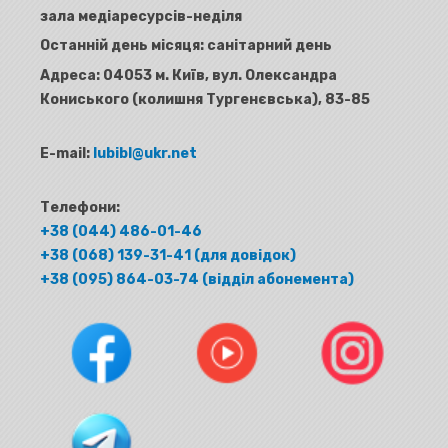
зала медіаресурсів-неділя
Останній день місяця: санітарний день
Адреса:
04053 м. Київ, вул. Олександра
Кониського (колишня Тургенєвська), 83-85
E-mail:
lubibl@ukr.net
Телефони:
+38 (044) 486-01-46
+38 (068) 139-31-41 (для довідок)
+38 (095) 864-03-74 (відділ абонемента)