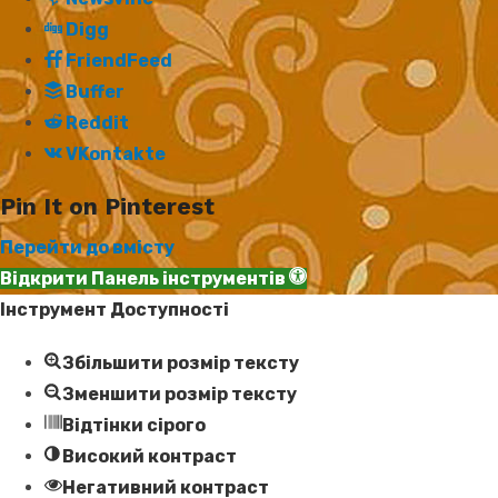
Digg
FriendFeed
Buffer
Reddit
VKontakte
Pin It on Pinterest
Перейти до вмісту
Відкрити Панель інструментів
Інструмент Доступності
Збільшити розмір тексту
Зменшити розмір тексту
Відтінки сірого
Високий контраст
Негативний контраст