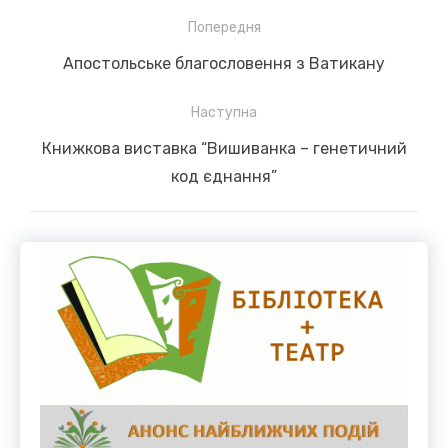
Навігація
Попередня
записів
Previous
Апостольське благословення з Ватикану
post:
Наступна
Next
Книжкова виставка “Вишиванка – генетичний
post:
код єднання”