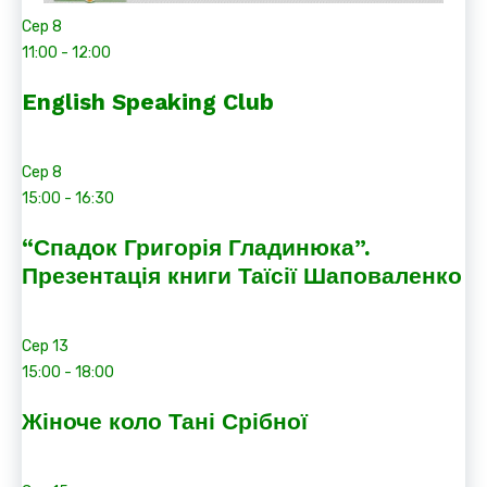
Сер
8
11:00
-
12:00
English Speaking Club
Сер
8
15:00
-
16:30
“Спадок Григорія Гладинюка”.
Презентація книги Таїсії Шаповаленко
Сер
13
15:00
-
18:00
Жіноче коло Тані Срібної