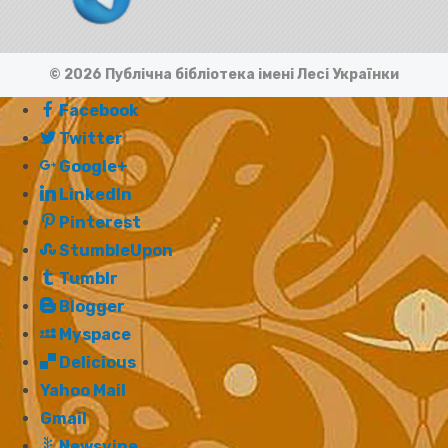
© 2026 Публічна бібліотека імені Лесі Українки
Facebook
Twitter
Google+
LinkedIn
Pinterest
StumbleUpon
Tumblr
Blogger
Myspace
Delicious
Yahoo Mail
Gmail
Newsvine