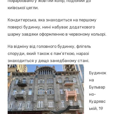
пофарбовано у жовтий колір, подібний до
київської цегли.
Кондитерська, яка знаходиться на першому
поверсі будинку, нині набуває додаткового
шарму завдяки оформленню в червоному кольорі.
На відміну від головного будинку, флігель
споруди, який також є пам’яткою, наразі
знаходиться у дещо занедбаному стані.
Будинок
на
Бульвар
но-
Кудрявс
ькій, 19