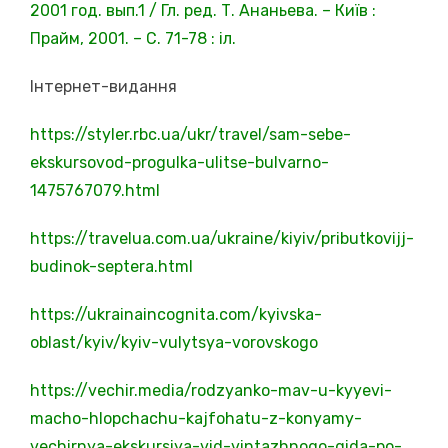
2001 год. вып.1 / Гл. ред. Т. Ананьева. – Київ :
Прайм, 2001. – С. 71-78 : іл.
Інтернет-видання
https://styler.rbc.ua/ukr/travel/sam-sebe-
ekskursovod-progulka-ulitse-bulvarno-
1475767079.html
https://travelua.com.ua/ukraine/kiyiv/pributkovijj-
budinok-septera.html
https://ukrainaincognita.com/kyivska-
oblast/kyiv/kyiv-vulytsya-vorovskogo
https://vechir.media/rodzyanko-mav-u-kyyevi-
macho-hlopchachu-kajfohatu-z-konyamy-
vechirnya-ekskursiya-vid-vintazhnogo-gida-po-