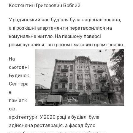
Костянтин Григорович Воблий.
У радянський час будівля була націоналізована,
а її розкішні апартаменти перетворилися на
комунальне житло. На першому поверсі
розміщувалися гастроном і магазин промтоварів.
На
сьогодні
Будинок
Септера
є
пам’ятк
ою
архітектури. У 2020 році в будівлі була
здійснена реставрація, а фасад було