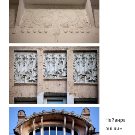
Найвира
знішим