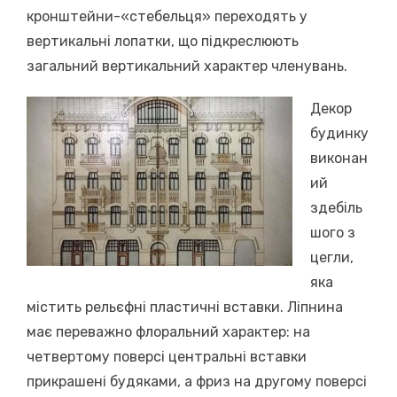
кронштейни-«стебельця» переходять у
вертикальні лопатки, що підкреслюють
загальний вертикальний характер членувань.
Декор
будинку
виконан
ий
здебіль
шого з
цегли,
яка
містить рельєфні пластичні вставки. Ліпнина
має переважно флоральний характер: на
четвертому поверсі центральні вставки
прикрашені будяками, а фриз на другому поверсі