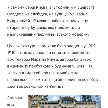
У самому серці Києва, в історичній місцевості
Солдатська слобідка, на вулиці Бульварно-
Кудрявській, 19 можна побачити вишукану
старовинну будівлю, яка належить до
найяскравіших перлин київського модерну.
Ця архітектурна пам’ятка була зведена у 1909-
1910 роках за проєктом відомого київського
архітектора Мартіна Клуга, автора багатьох
вишуканих прибуткових будинків у Києві. На
жаль, відомостей про нього майже не
збереглося, окрім того, що він залишив по собі з
десяток розкішних кам’яниць.
Замовни
ком