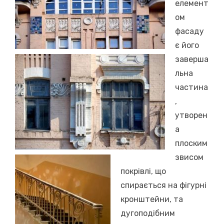
елемент
ом
фасаду
є його
заверша
льна
частина
,
утворен
а
плоским
звисом
покрівлі, що
спирається на фігурні
кронштейни, та
дугоподібним