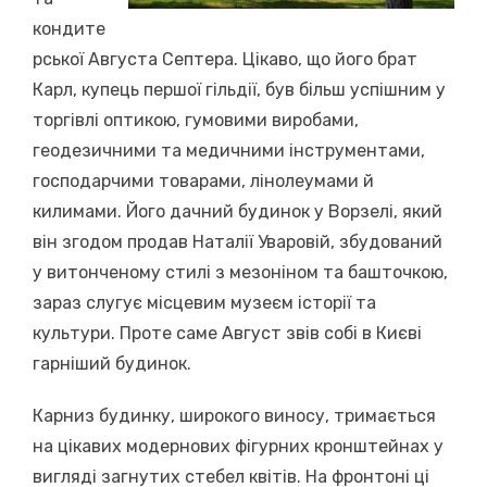
кондите
рської Августа Септера. Цікаво, що його брат
Карл, купець першої гільдії, був більш успішним у
торгівлі оптикою, гумовими виробами,
геодезичними та медичними інструментами,
господарчими товарами, лінолеумами й
килимами. Його дачний будинок у Ворзелі, який
він згодом продав Наталії Уваровій, збудований
у витонченому стилі з мезоніном та башточкою,
зараз слугує місцевим музеєм історії та
культури. Проте саме Август звів собі в Києві
гарніший будинок.
Карниз будинку, широкого виносу, тримається
на цікавих модернових фігурних кронштейнах у
вигляді загнутих стебел квітів. На фронтоні ці