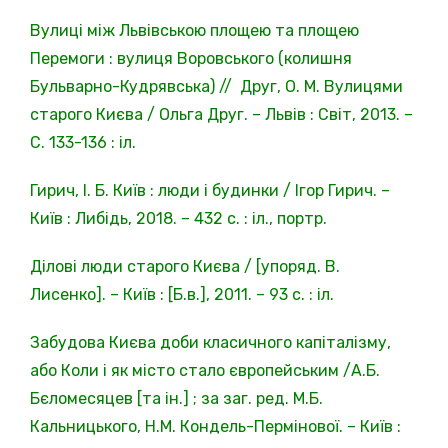
Вулиці між Львівською площею та площею
Перемоги : вулиця Воровського (колишня
Бульварно-Кудрявська) // Друг, О. М. Вулицями
старого Києва / Ольга Друг. – Львів : Світ, 2013. –
С. 133-136 : іл.
Гирич, І. Б. Київ : люди і будинки / Ігор Гирич. –
Київ : Либідь, 2018. – 432 с. : іл., портр.
Ділові люди старого Києва / [упоряд. В.
Лисенко]. – Київ : [Б.в.], 2011. – 93 с. : іл.
Забудова Києва доби класичного капіталізму,
або Коли і як місто стало європейським /А.Б.
Бєломесяцев [та ін.] ; за заг. ред. М.Б.
Кальницького, Н.М. Кондель-Пермінової. – Київ :