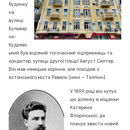
будинку
на
вулиці
Бульвар
но-
Кудрявс
ький був відомий тогочасний підприємець та
кондитер, купець другої гільдії Август Септер.
Він мав німецьке коріння, але походив з
естонського міста Ревель (нині — Таллінн).
У 1899 році він купує
цю ділянку в міщанки
Катерини
Флорінської, де
планує звести новий