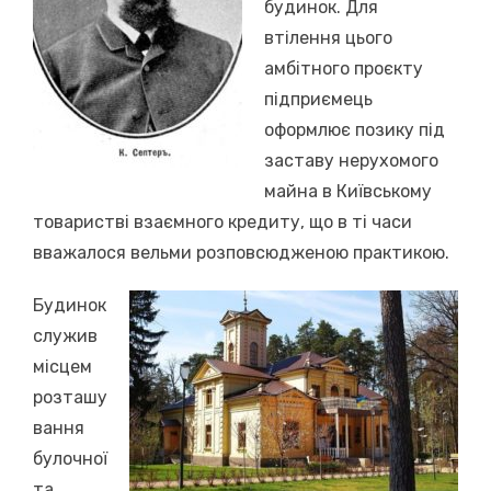
будинок. Для
втілення цього
амбітного проєкту
підприємець
оформлює позику під
заставу нерухомого
майна в Київському
товаристві взаємного кредиту, що в ті часи
вважалося вельми розповсюдженою практикою.
Будинок
служив
місцем
розташу
вання
булочної
та