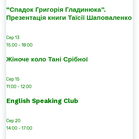
“Спадок Григорія Гладинюка”.
Презентація книги Таїсії Шаповаленко
Сер
13
15:00
-
18:00
Жіноче коло Тані Срібної
Сер
15
11:00
-
12:00
English Speaking Club
Сер
20
14:00
-
17:00