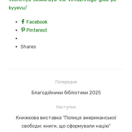
kyyevu/
Facebook
Pinterest
Shares
Навігація
Попередня
записів
Previous
Благодійники бібліотеки 2025
post:
Наступна
Next
Книжкова виставка “Полиця американської
post:
свободи: книги, що сформували націю”