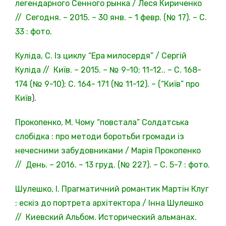
легендарного Сенного рынка / Леся Кириченко
// Сегодня. – 2015. – 30 янв. – 1 февр. (№ 17). – С.
33 : фото.
Куліда, С. Із циклу “Ера милосердя” / Сергій
Куліда // Київ. – 2015. – № 9-10; 11-12.. – С. 168-
174 (№ 9-10); С. 164- 171 (№ 11-12). – (“Київ” про
Київ
).
Прокопенко, М. Чому “повстала” Солдатська
слобідка : про методи боротьби громади із
нечесними забудовниками / Марія Прокопенко
// День. – 2016. – 13 груд. (№ 227). – С. 5-7 : фото.
Шулешко, І. Прагматичний романтик Мартін Клуг
: ескіз до портрета архітектора / Інна Шулешко
// Киевский Альбом. Исторический альманах.