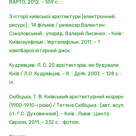
ВАРТО, 2012. – 559 с. :
З історії київської архітектури [електронний
ресурс] : 14 фільмів / режисер Валентин
Соколовський ; упоряд. Валерій Лисенко. – Київ :
Київнаукфільм : Укртелефільм, 2011. – 1
комп&apos;ютерний диск.
Кудрявцев, Л. О. 20 архітекторів, які будували
Київ / Л.О. Кудрявцев. – К. : ДрУк, 2003. – 128 с. :
іл.
Скібіцька, Т. В. Київський архітектурний модерн
(1900-1910-і роки) / Тетяна Скібіцька ; [авт. всуп.
ст. Г.С. Духовичний]. – Київ ; Львів : Центр
Європи, 2011. – 232 с. : фотоіл.