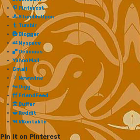
Pinterest
StumbleUpon
Tumblr
Blogger
Myspace
Delicious
Yahoo Mail
Gmail
Newsvine
Digg
FriendFeed
Buffer
Reddit
VKontakte
Pin It on Pinterest