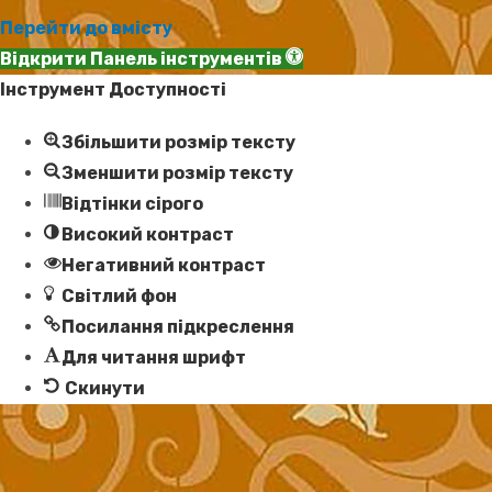
Перейти до вмісту
Відкрити Панель інструментів
Інструмент Доступності
Збільшити розмір тексту
Зменшити розмір тексту
Відтінки сірого
Високий контраст
Негативний контраст
Світлий фон
Посилання підкреслення
Для читання шрифт
Скинути