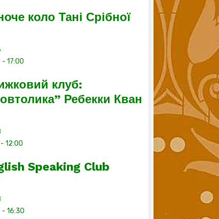
ноче коло Тані Срібної
6
0
-
17:00
ижковий клуб:
овтолика” Ребекки Кван
8
-
12:00
glish Speaking Club
8
0
-
16:30