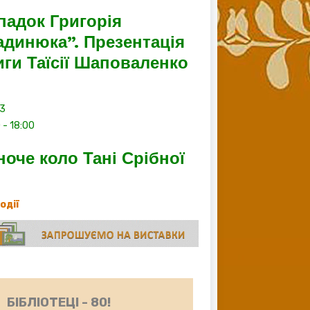
падок Григорія
адинюка”. Презентація
иги Таїсії Шаповаленко
13
0
-
18:00
ноче коло Тані Срібної
події
БІБЛІОТЕЦІ - 80!