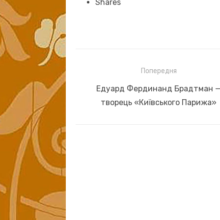
Shares
Навігація
Попередня
записів
Previous
Едуард Фердинанд Брадтман 
post:
творець «Київського Парижа»