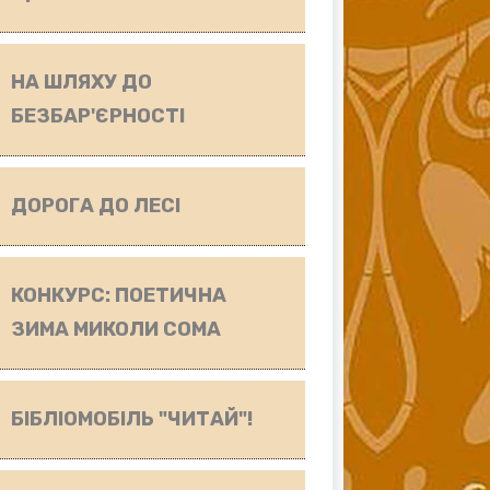
НА ШЛЯХУ ДО
БЕЗБАР'ЄРНОСТІ
ДОРОГА ДО ЛЕСІ
КОНКУРС: ПОЕТИЧНА
ЗИМА МИКОЛИ СОМА
БІБЛІОМОБІЛЬ "ЧИТАЙ"!