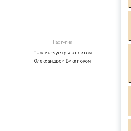
Наступна
Next
—
Онлайн-зустріч з поетом
post:
Олександром Букатюком