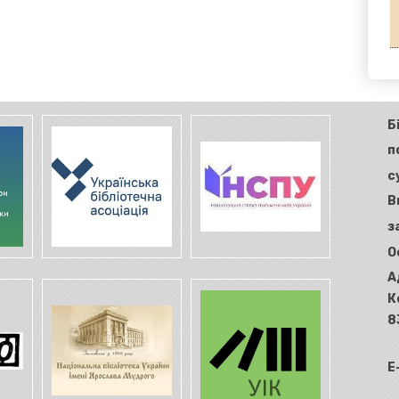
Б
п
с
В
з
О
А
К
8
E