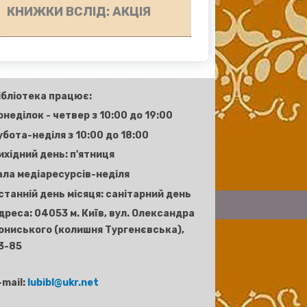
КНИЖКИ ВСЛІД: АКЦІЯ
ібліотека працює:
онеділок - четвер з 10:00 до 19:00
убота-неділя з 10:00 до 18:00
ихідний день: п'ятниця
ала медіаресурсів-неділя
станній день місяця: санітарний день
дреса:
04053 м. Київ, вул. Олександра
ониського (колишня Тургенєвська),
3-85
-mail:
lubibl@ukr.net