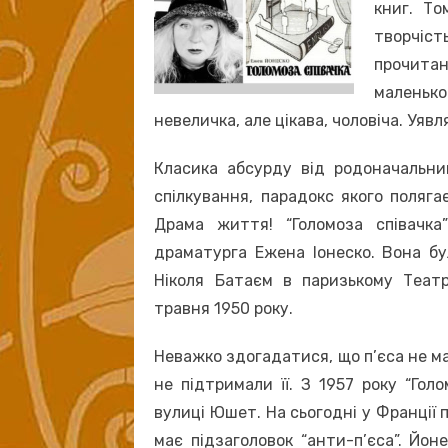
книг. То
творчіс
прочита
маленьк
невеличка, але цікава, чоловіча. Уяв
Класика абсурду від родоначальни
спілкування, парадокс якого поля
Драма життя! “Голомоза співачк
драматурга Ежена Іонеско. Вона б
Ніколя Батаєм в паризькому Театрі
травня 1950 року.
Неважко здогадатися, що п’єса не мал
не підтримали її. З 1957 року “Гол
вулиці Юшет. На сьогодні у Франції 
має підзаголовок “анти-п’єса”. Йон