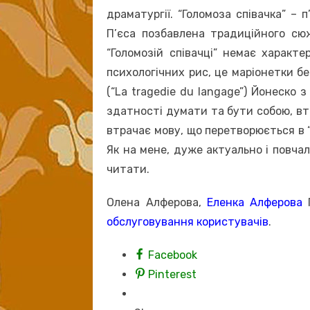
драматургії. “Голомоза співачка” – п
П’єса позбавлена традиційного сюже
“Голомозій співачці” немає характе
психологічних рис, це маріонетки без
(“La tragedie du langage”) Йонеско
здатності думати та бути собою, вт
втрачає мову, що перетворюється в “
Як на мене, дуже актуально і повчал
читати.
Олена Алферова,
Еленка Алферова
обслуговування користувачів
.
Facebook
Pinterest