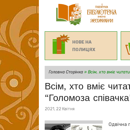
НОВЕ НА
ПОЛИЦЯХ
Головна Сторінка
»
Всім, хто вміє читат
Всім, хто вміє чит
“Голомоза співачка
Posted
2021, 22 Квітня
on
Одвічна п