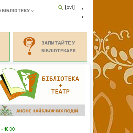
[bvi]
 БІБЛІОТЕКУ
ЗАПИТАЙТЕ У
БІБЛІОТЕКАРЯ
6
0
-
18:00