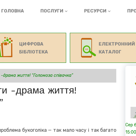
ГОЛОВНА
ПОСЛУГИ
РЕСУРСИ
ПРО
ЦИФРОВА
ЕЛЕКТРОННИЙ
БІБЛІОТЕКА
КАТАЛОГ
и -драма життя! “Голомоза співачка”
ати -драма життя!
”
Сер
роблема букоголіка — так мало часу і так багато
15:0