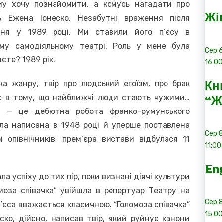
му хочу познайомити, а комусь нагадати про
Жі
ть Ежена Іонеско. Незабутні враження після
ння у 1989 році. Ми ставили його п’єсу в
ому самодіяльному театрі. Роль у мене була
Сер
ляєте? 1989 рік.
16:0
ка жанру, твір про людський егоїзм, про брак
Кн
гає в тому, що найближчі люди стають чужими…
“Ж
а” — це дебютна робота франко-румунського
ула написана в 1948 році й уперше поставлена
Сер
 опівнічників; прем’єра вистави відбулася 11
11:00
En
а успіху до тих пір, поки визнані діячі культури
омоза співачка” увійшла в репертуар Театру на
Сер
п’єса вважається класичною. “Голомоза співачка”
15:0
еско, дійсно, написав твір, який руйнує канони