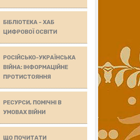
БІБЛІОТЕКА - ХАБ
ЦИФРОВОЇ ОСВІТИ
РОСІЙСЬКО-УКРАЇНСЬКА
ВІЙНА: ІНФОРМАЦІЙНЕ
ПРОТИСТОЯННЯ
РЕСУРСИ, ПОМІЧНІ В
УМОВАХ ВІЙНИ
ЩО ПОЧИТАТИ