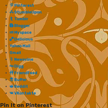
Pinterest
StumbleUpon
Tumblr
Blogger
Myspace
Delicious
Yahoo Mail
Gmail
Newsvine
Digg
FriendFeed
Buffer
Reddit
VKontakte
Pin It on Pinterest