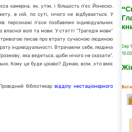
’єса камерна, як, утім, і більшість п’єс Йонеско.
“С
ту, в ній, по суті, нічого не відбувається. У
Гл
рів: персонажі п’єси позбавлені індивідуальних
кн
 власної волі та мови. У статті “Трагедія мови”
 з тривогою писав про втрату сучасною людиною
Сер
рату індивідуальності. Втрачаючи себе, людина
15:0
розмову, яка ведеться, щоби нічого не сказати”.
ьно. Кому це буде цікаво? Думаю, всім, хто вміє
Жі
Провідний бібліотекар
відділу нестаціонарного
Всі 