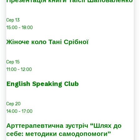
Сер
13
15:00
-
18:00
Жіноче коло Тані Срібної
Сер
15
11:00
-
12:00
English Speaking Club
Сер
20
14:00
-
17:00
Арттерапевтична зустріч “Шлях до
себе: методики самодопомоги”