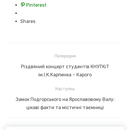
Pinterest
Shares
Навігація
Попередня
записів
Previous
Різдвяний концерт студентів КНУТКіТ
post:
ім.І.К.Карпенка – Карого
Наступна
Next
Замок Подгорського на Ярославовому Валу:
post:
цікаві факти та містичні таємниці