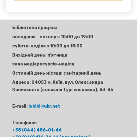
Бібліотека працює:
понеділок - четвер з 10:00 до 19:00
субота-неділя з 10:00 до 18:00
Вихідний день: п'ятниця
зала медіаресурсів-неділя
Останній день місяця: санітарний день
Адреса:
04053 м. Київ, вул. Олександра
Кониського (колишня Тургенєвська), 83-85
E-mail:
lubibl@ukr.net
Телефони:
+38 (044) 486-01-46