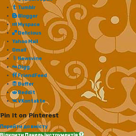
Tumblr
Blogger
Myspace
Delicious
Yahoo Mail
Gmail
Newsvine
Digg
FriendFeed
Buffer
Reddit
VKontakte
Pin It on Pinterest
Перейти до вмісту
Відкрити Панель інструментів