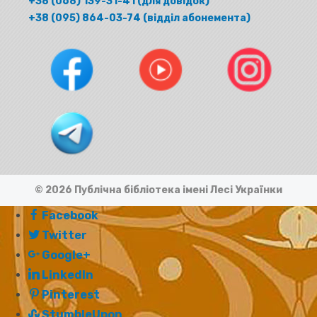
+38 (068) 139-31-41 (для довідок)
+38 (095) 864-03-74 (відділ абонемента)
© 2026 Публічна бібліотека імені Лесі Українки
Facebook
Twitter
Google+
LinkedIn
Pinterest
StumbleUpon