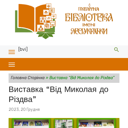
[bvi]
Головна Сторінка
»
Виставка “Від Миколая до Різдва”
Виставка “Від Миколая до
Різдва”
Posted
2023, 20 Грудня
on