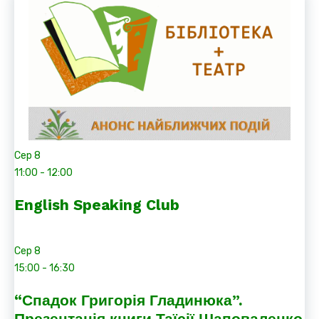
Сер
8
11:00
-
12:00
English Speaking Club
Сер
8
15:00
-
16:30
“Спадок Григорія Гладинюка”.
Презентація книги Таїсії Шаповаленко