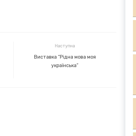
Наступна
Next
Виставка “Рідна мова моя
post:
українська”