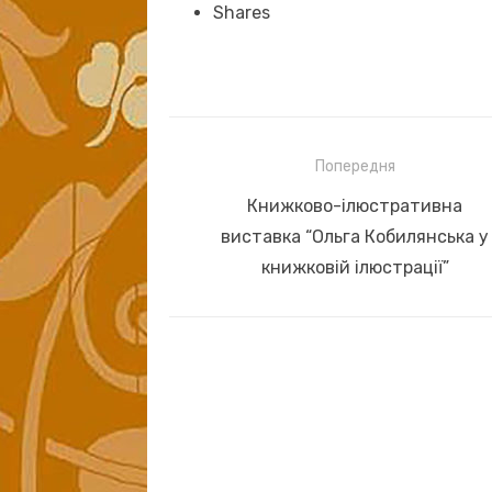
Shares
Навігація
Попередня
записів
Previous
Книжково-ілюстративна
post:
виставка “Ольга Кобилянська у
книжковій ілюстрації”