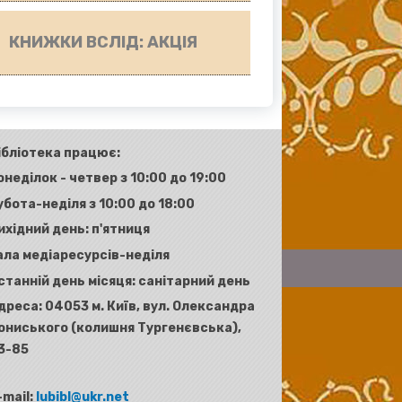
КНИЖКИ ВСЛІД: АКЦІЯ
ібліотека працює:
онеділок - четвер з 10:00 до 19:00
убота-неділя з 10:00 до 18:00
ихідний день: п'ятниця
ала медіаресурсів-неділя
станній день місяця: санітарний день
дреса:
04053 м. Київ, вул. Олександра
ониського (колишня Тургенєвська),
3-85
-mail:
lubibl@ukr.net