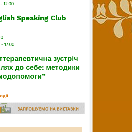
-
12:00
glish Speaking Club
20
0
-
17:00
ттерапевтична зустріч
лях до себе: методики
модопомоги”
події