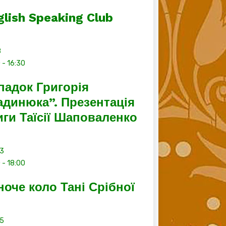
glish Speaking Club
8
0
-
16:30
падок Григорія
адинюка”. Презентація
иги Таїсії Шаповаленко
13
0
-
18:00
ноче коло Тані Срібної
15