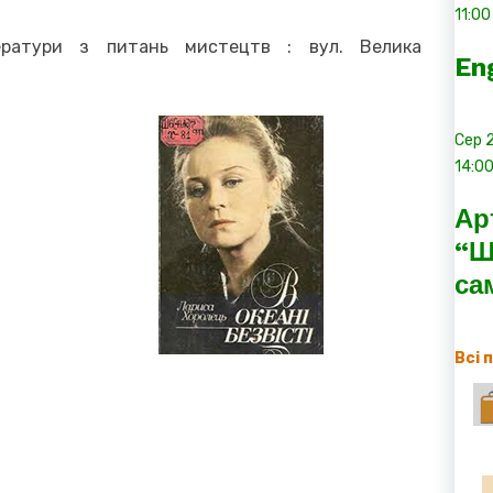
11:00
тератури з питань мистецтв : вул. Велика
En
Сер
14:0
Ар
“Ш
са
Всі 