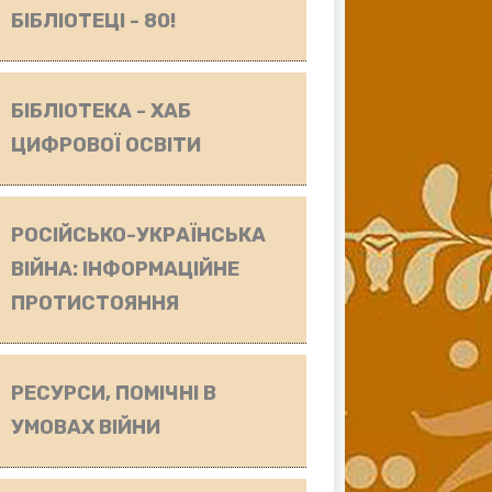
БІБЛІОТЕЦІ - 80!
БІБЛІОТЕКА - ХАБ
ЦИФРОВОЇ ОСВІТИ
РОСІЙСЬКО-УКРАЇНСЬКА
ВІЙНА: ІНФОРМАЦІЙНЕ
ПРОТИСТОЯННЯ
РЕСУРСИ, ПОМІЧНІ В
УМОВАХ ВІЙНИ