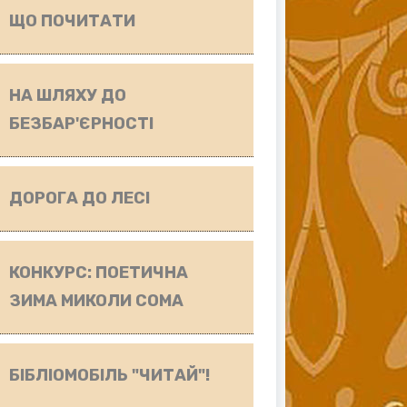
ЩО ПОЧИТАТИ
НА ШЛЯХУ ДО
БЕЗБАР'ЄРНОСТІ
ДОРОГА ДО ЛЕСІ
КОНКУРС: ПОЕТИЧНА
ЗИМА МИКОЛИ СОМА
БІБЛІОМОБІЛЬ "ЧИТАЙ"!