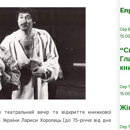
En
Сер
15:0
“С
Гл
кн
Сер
15:0
Жі
я театральний вечір та відкриття книжкової
 України Лариси Хоролець (до 75-річчя від дня
Сер