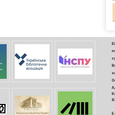
Б
п
с
В
з
О
А
К
8
E