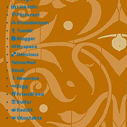
LinkedIn
Pinterest
StumbleUpon
Tumblr
Blogger
Myspace
Delicious
Yahoo Mail
Gmail
Newsvine
Digg
FriendFeed
Buffer
Reddit
VKontakte