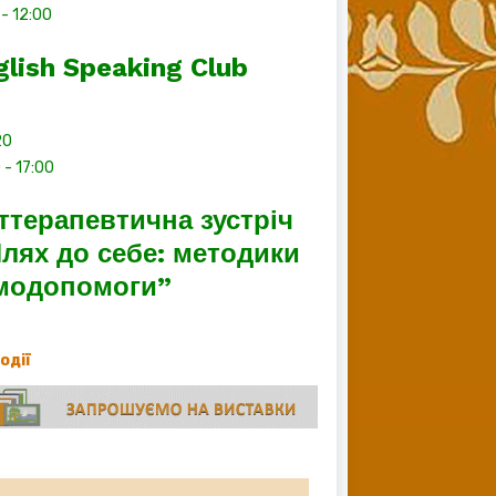
-
12:00
glish Speaking Club
20
0
-
17:00
ттерапевтична зустріч
лях до себе: методики
модопомоги”
події