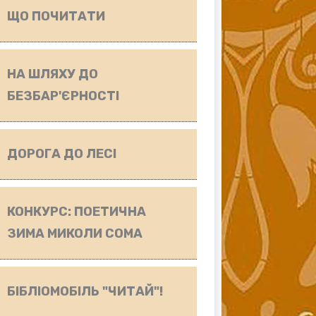
ЩО ПОЧИТАТИ
НА ШЛЯХУ ДО
БЕЗБАР'ЄРНОСТІ
ДОРОГА ДО ЛЕСІ
КОНКУРС: ПОЕТИЧНА
ЗИМА МИКОЛИ СОМА
БІБЛІОМОБІЛЬ "ЧИТАЙ"!