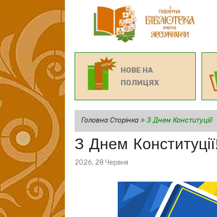
НОВЕ НА
ПОЛИЦЯХ
Головна Сторінка
»
З Днем Конституції!
З Днем Конституції
Posted
2026, 28 Червня
on