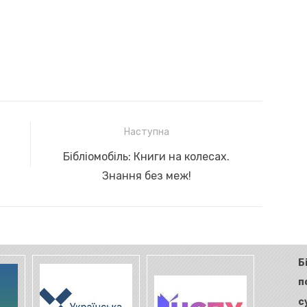
Наступна
Next
Бібліомобіль: Книги на колесах.
post:
Знання без меж!
Б
п
с