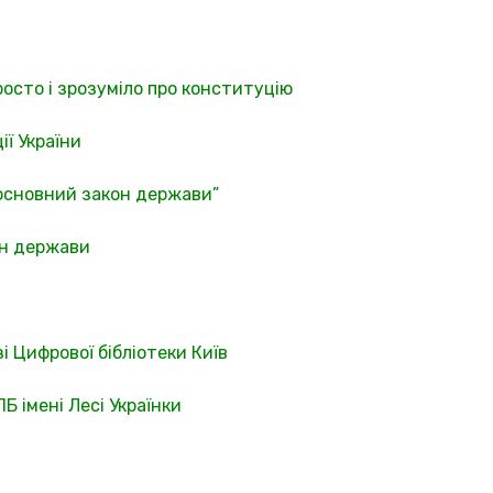
осто і зрозуміло про конституцію
ї України
 основний закон держави”
он держави
зі Цифрової бібліотеки Київ
Б імені Лесі Українки