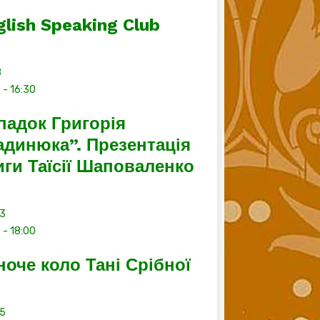
glish Speaking Club
8
0
-
16:30
падок Григорія
адинюка”. Презентація
иги Таїсії Шаповаленко
13
0
-
18:00
ноче коло Тані Срібної
15