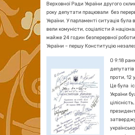
Верховної Ради України другого скли
року депутати працювали без перер
України. У парламенті ситуація була
вели комуністи, соціалісти й націон
майже 24 годин безперервної роботи
України – першу Конституцію незалеж
О 9:18 ра
депутатів 
проти, 12 
Це була і
України бу
цілісніст
президент
затверджу
українськ