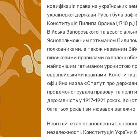
кодифікація права на українських зем
української держави Русь і була зафікс
Конституція Пилипа Орлика (1710 р.)
Війська Запорозького та всього віль
Ясновельможним гетьманом Пилипом
полковниками, а також названим Війс
військовими правилами схвалені обом
найяснішим гетьманом урочистою при
європейськими країнами, Конституція 
офіційна назва «Статут про державни
продемонструвала правову та політич
державність у 1917-1921 роках. Конс
багатьох років і змінювався залежно
Новітній етап становлення Основног
незалежності. Конституція України бу