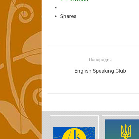
Shares
Навігація
Попередня
записів
Previous
English Speaking Club
post: