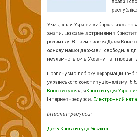
права і с
республіко
У час, коли Україна виборює свою нез
знати, що саме дотримання Конститу
розвитку. Вітаємо вас із Днем Консти
основу нашої держави, свободи, відп
незламної віри в Україну та її процвіт
Пропонуємо добірку інформаційно-біб
українського конституціоналізму, біб
Конституція
», «
Конституція України
інтернет-ресурси.
Електронний ката
Інтернет-ресурси:
День Конституції України