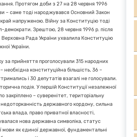
кання. Протягом доби з 27 на 28 червня 1996
ви – саме тоді народжувався Основний Закон
 вкрай напруженою. Війну за Конституцію тоді
ал-демократи. Зрештою, 28 червня 1996 р. після
 Верховна Рада України ухвалила Конституцію
ної України.
нку за прийняття проголосували 315 народних
– необхідна конституційна більшість, 36 –
утримались і 30 депутатів взагалі не голосували.
сторична подія. У першій Конституції незалежної
ло закріплено – суверенітет, територіальну
ь, недоторканність державного кордону, сильна
ська влада, право приватної власності,
валася нова державна символіка, статус
ої мови як єдиної державної, фундаментальні