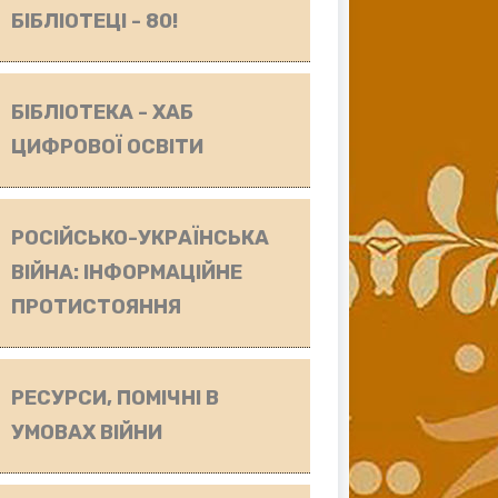
БІБЛІОТЕЦІ - 80!
БІБЛІОТЕКА - ХАБ
ЦИФРОВОЇ ОСВІТИ
РОСІЙСЬКО-УКРАЇНСЬКА
ВІЙНА: ІНФОРМАЦІЙНЕ
ПРОТИСТОЯННЯ
РЕСУРСИ, ПОМІЧНІ В
УМОВАХ ВІЙНИ