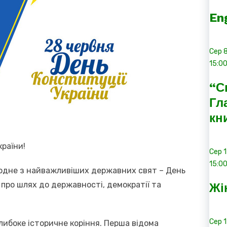
En
Сер
15:0
“С
Гл
кн
країни!
Сер
15:0
 одне з найважливіших державних свят – День
 про шлях до державності, демократії та
Жі
Сер
либоке історичне коріння. Перша відома