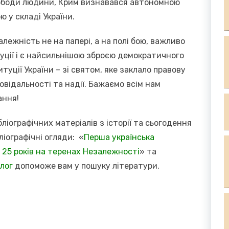
вободи людини, Крим визнавався автономною
ю у складі України.
алежність не на папері, а на полі бою, важливо
ції і є найсильнішою зброєю демократичного
туції України – зі святом, яке заклало правову
овідальності та надії. Бажаємо всім нам
ання!
ліографічних матеріалів з історії та сьогодення
ліографічні огляди: «
Перша українська
: 25 років на теренах Незалежності
» та
лог
допоможе вам у пошуку літератури.