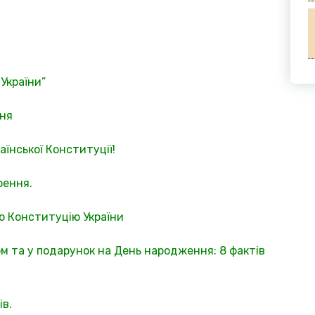
України”
ння
раїнської Конституції!
рення.
ро Конституцію України
ом та у подарунок на День народження: 8 фактів
ів.