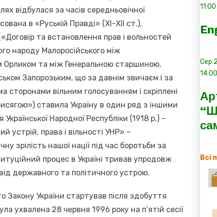
11:00
лях відбулася за часів середньовічної
ована в «Руській Правді» (ХІ-ХІІ ст.),
En
 («Договір та встановлення прав і вольностей
ного народу Малоросійського між
Сер
 Орликом та між Генеральною старшиною,
14:0
ьком Запорозьким, що за давнім звичаєм і за
а сторонами вільним голосуванням і скріплені
Ар
сягою») ставила Україну в один ряд з іншими
“Ш
Української Народної Республіки (1918 р.) –
са
й устрій, права і вільності УНР» –
ну зрілість нашої нації під час боротьби за
Всі 
титуційний процес в Україні тривав упродовж
 від державного та політичного устрою.
о Закону України стартував після здобуття
ла ухвалена 28 червня 1996 року на п’ятій сесії