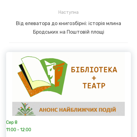
post:
Наступна
Next
Від елеватора до книгозбірні: історія млина
post:
Бродських на Поштовій площі
Сер
8
11:00
-
12:00