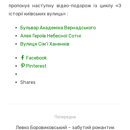
пропонує наступну відео-подорож із циклу «З
історії київських вулиць» :
Бульвар Академіка Вернадського
Алея Героїв Небесної Сотні
Вулиця Сім’ї Ханенків
Facebook
Pinterest
Shares
Навігація
Попередня
записів
Previous
Левко Боровиковський – забутий романтик