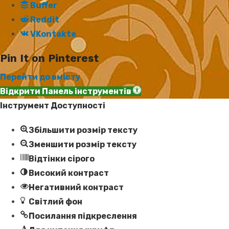
Buffer
Reddit
VKontakte
Pin It on Pinterest
Перейти до вмісту
Відкрити Панель інструментів
Інструмент Доступності
Збільшити розмір тексту
Зменшити розмір тексту
Відтінки сірого
Високий контраст
Негативний контраст
Світлий фон
Посилання підкреслення