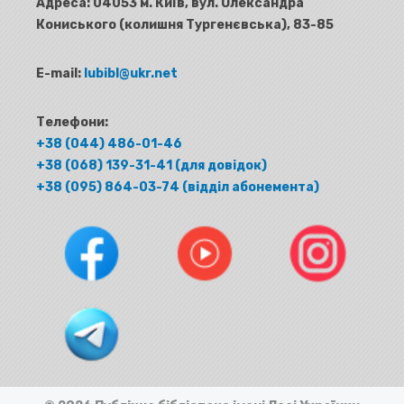
Адреса:
04053 м. Київ, вул. Олександра
Кониського (колишня Тургенєвська), 83-85
E-mail:
lubibl@ukr.net
Телефони:
+38 (044) 486-01-46
+38 (068) 139-31-41 (для довідок)
+38 (095) 864-03-74 (відділ абонемента)