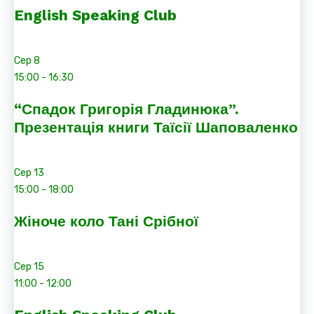
English Speaking Club
Сер
8
15:00
-
16:30
“Спадок Григорія Гладинюка”.
Презентація книги Таїсії Шаповаленко
Сер
13
15:00
-
18:00
Жіноче коло Тані Срібної
Сер
15
11:00
-
12:00