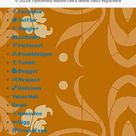
© 2026 Публічна бібліотека імені Лесі Українки
Facebook
Twitter
Google+
LinkedIn
Pinterest
StumbleUpon
Tumblr
Blogger
Myspace
Delicious
Yahoo Mail
Gmail
Newsvine
Digg
FriendFeed