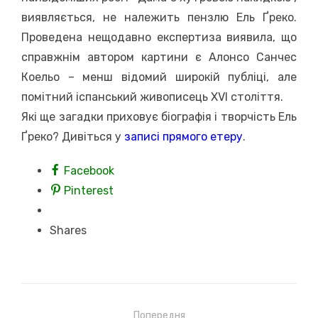
виявляється, не належить пензлю Ель Ґреко.
Проведена нещодавно експертиза виявила, що
справжнім автором картини є Алонсо Санчес
Коельо – менш відомий широкій публіці, але
помітний іспанський живописець XVI століття.
Які ще загадки приховує біографія і творчість Ель
Ґреко? Дивіться у
записі прямого етеру
.
Facebook
Pinterest
Shares
Навігація
Попередня