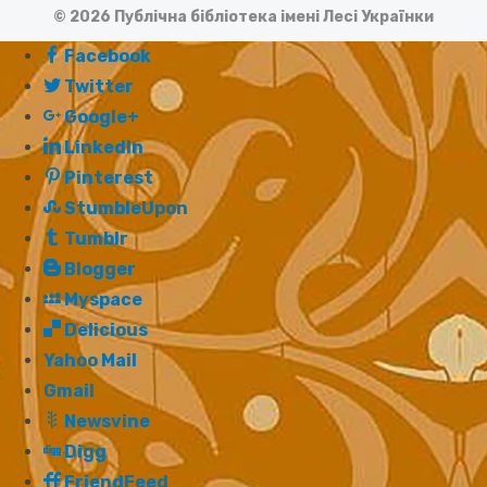
© 2026 Публічна бібліотека імені Лесі Українки
Facebook
Twitter
Google+
LinkedIn
Pinterest
StumbleUpon
Tumblr
Blogger
Myspace
Delicious
Yahoo Mail
Gmail
Newsvine
Digg
FriendFeed