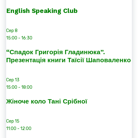
English Speaking Club
Сер
8
15:00
-
16:30
“Спадок Григорія Гладинюка”.
Презентація книги Таїсії Шаповаленко
Сер
13
15:00
-
18:00
Жіноче коло Тані Срібної
Сер
15
11:00
-
12:00