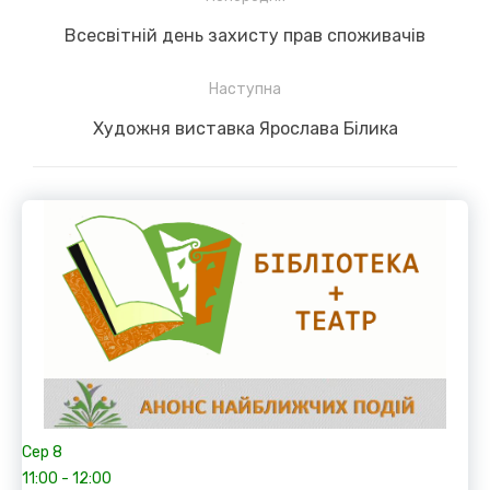
записів
Previous
Всесвітній день захисту прав споживачів
post:
Наступна
Next
Художня виставка Ярослава Білика
post:
Сер
8
11:00
-
12:00