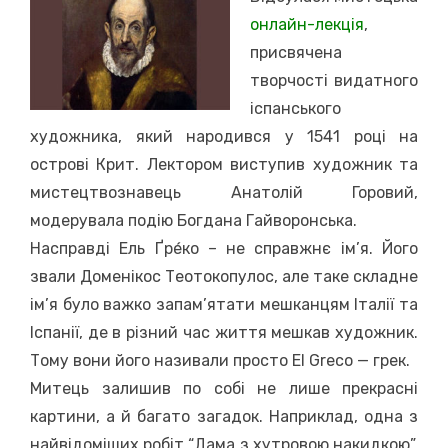
онлайн-лекція
,
присвячена
творчості видатного
іспанського
художника, який народився у 1541 році на
острові Крит. Лектором виступив художник та
мистецтвознавець Анатолій Горовий,
модерувала подію Богдана Гайворонська.
Насправді Ель Ґре́ко – не справжнє ім’я. Його
звали Доменікос Теотокопулос, але таке складне
ім’я було важко запам’ятати мешканцям Італії та
Іспанії, де в різний час життя мешкав художник.
Тому вони його називали просто El Greco — грек.
Митець залишив по собі не лише прекрасні
картини, а й багато загадок. Наприклад, одна з
найвідоміших робіт “Дама з хутровою накидкою”,