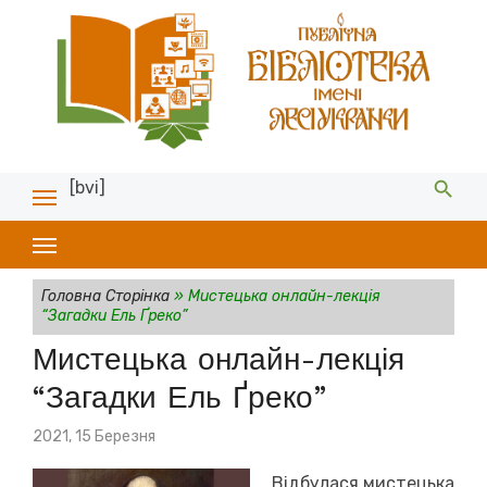
[bvi]
Головна Сторінка
»
Мистецька онлайн-лекція
“Загадки Ель Ґреко”
Мистецька онлайн-лекція
“Загадки Ель Ґреко”
Posted
2021, 15 Березня
on
Відбулася мистецька