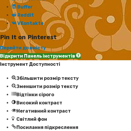
Buffer
Reddit
VKontakte
Pin It on Pinterest
Перейти до вмісту
Відкрити Панель інструментів
Інструмент Доступності
Збільшити розмір тексту
Зменшити розмір тексту
Відтінки сірого
Високий контраст
Негативний контраст
Світлий фон
Посилання підкреслення