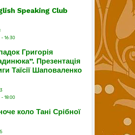
glish Speaking Club
8
0
-
16:30
падок Григорія
адинюка”. Презентація
иги Таїсії Шаповаленко
13
0
-
18:00
ноче коло Тані Срібної
15