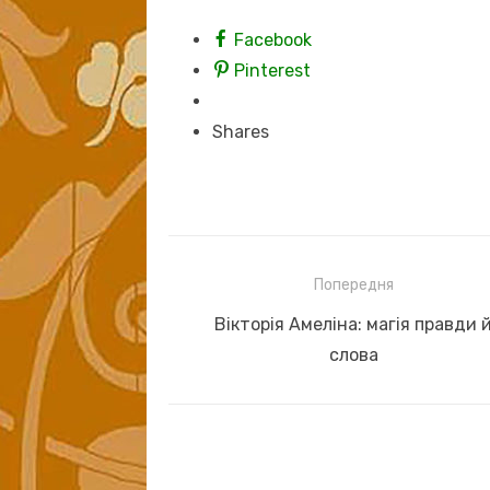
Facebook
Pinterest
Shares
Навігація
Попередня
записів
Previous
Вікторія Амеліна: магія правди 
post:
слова