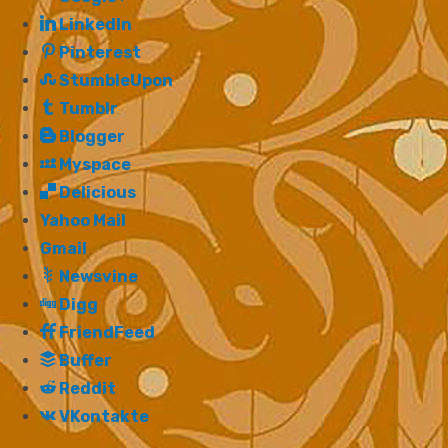
LinkedIn
Pinterest
StumbleUpon
Tumblr
Blogger
Myspace
Delicious
Yahoo Mail
Gmail
Newsvine
Digg
FriendFeed
Buffer
Reddit
VKontakte