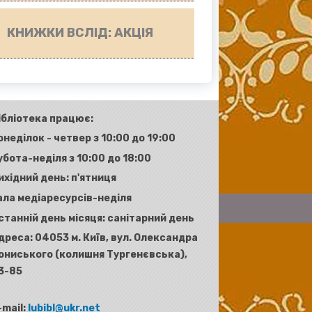
КНИЖКИ ВСЛІД: АКЦІЯ
ібліотека працює:
онеділок - четвер з 10:00 до 19:00
убота-неділя з 10:00 до 18:00
ихідний день: п'ятниця
ала медіаресурсів-неділя
станній день місяця: санітарний день
дреса:
04053 м. Київ, вул. Олександра
ониського (колишня Тургенєвська),
3-85
-mail:
lubibl@ukr.net