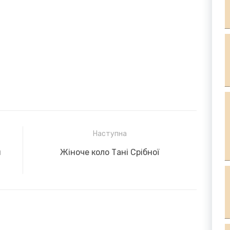
Наступна
Next
й
Жіноче коло Тані Срібної
post: