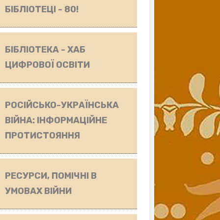
БІБЛІОТЕЦІ - 80!
БІБЛІОТЕКА - ХАБ
ЦИФРОВОЇ ОСВІТИ
РОСІЙСЬКО-УКРАЇНСЬКА
ВІЙНА: ІНФОРМАЦІЙНЕ
ПРОТИСТОЯННЯ
РЕСУРСИ, ПОМІЧНІ В
УМОВАХ ВІЙНИ