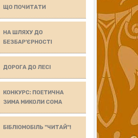
ЩО ПОЧИТАТИ
НА ШЛЯХУ ДО
БЕЗБАР'ЄРНОСТІ
ДОРОГА ДО ЛЕСІ
КОНКУРС: ПОЕТИЧНА
ЗИМА МИКОЛИ СОМА
БІБЛІОМОБІЛЬ "ЧИТАЙ"!