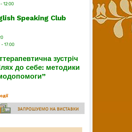
-
12:00
glish Speaking Club
20
0
-
17:00
ттерапевтична зустріч
лях до себе: методики
модопомоги”
події