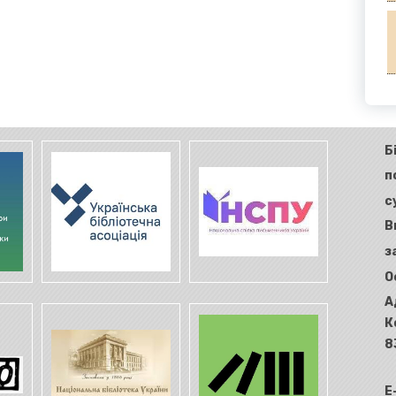
Б
п
с
В
з
О
А
К
8
E