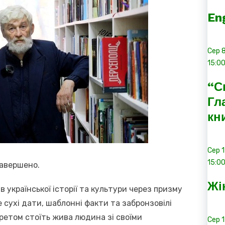
En
Сер
15:0
“С
Гл
кн
Сер
15:0
завершено.
Жі
 української історії та культури через призму
 сухі дати, шаблонні факти та забронзовілі
ретом стоїть жива людина зі своїми
Сер