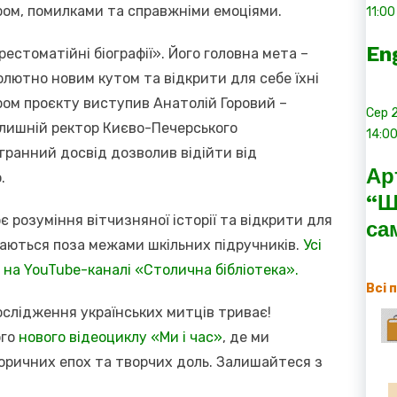
ом, помилками та справжніми емоціями.
11:00
En
естоматійні біографії». Його головна мета –
олютно новим кутом та відкрити для себе їхні
ром проєкту виступив Анатолій Горовий –
Сер
олишній ректор Києво-Печерського
14:0
огранний досвід дозволив відійти від
Ар
.
“Ш
 розуміння вітчизняної історії та відкрити для
са
шаються поза межами шкільних підручників.
Усі
і на YouTube-каналі «Столична бібліотека».
Всі 
дослідження українських митців триває!
ого
нового відеоциклу «Ми і час»
, де ми
оричних епох та творчих доль. Залишайтеся з