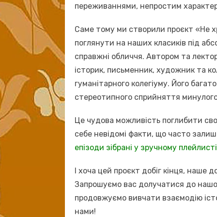
переживаннями, непростим характер
Саме тому ми створили проєкт «Не хр
поглянути на наших класиків під абс
справжні обличчя. Автором та лекто
історик, письменник, художник та к
гуманітарного колегіуму. Його багат
стереотипного сприйняття минулого
Це чудова можливість поглибити своє
себе невідомі факти, що часто зали
епізоди зібрані у зручному плейлист
І хоча цей проєкт добіг кінця, наше 
Запрошуємо вас долучатися до наш
продовжуємо вивчати взаємодію іст
нами!