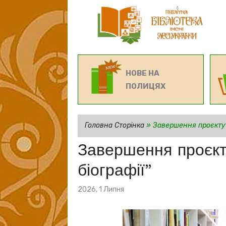
НОВЕ НА
ПОЛИЦЯХ
Головна Сторінка
»
Завершення проєкту “
Завершення проєкт
біографії”
Posted
2026, 1 Липня
on