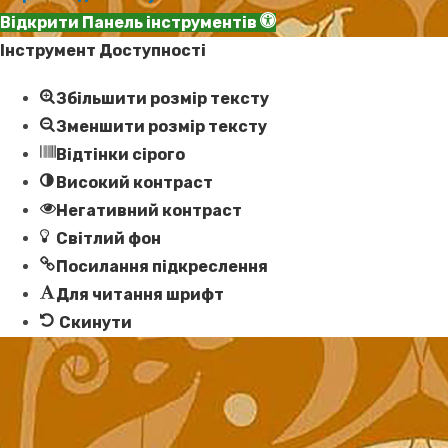
Відкрити Панель інструментів
Інструмент Доступності
Збільшити розмір тексту
Зменшити розмір тексту
Відтінки сірого
Високий контраст
Негативний контраст
Світлий фон
Посилання підкреслення
Для читання шрифт
Скинути