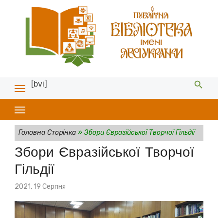
[bvi]
Головна Сторінка
»
Збори Євразійської Творчої Гільдії
Збори Євразійської Творчої
Гільдії
Posted
2021, 19 Серпня
on