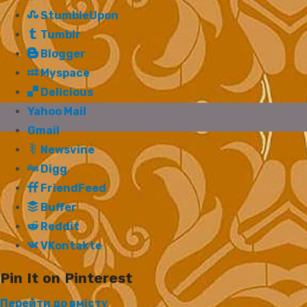
StumbleUpon
Tumblr
Blogger
Myspace
Delicious
Yahoo Mail
Gmail
Newsvine
Digg
FriendFeed
Buffer
Reddit
VKontakte
Pin It on Pinterest
Перейти до вмісту