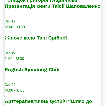
Презентація книги Таїсії Шаповаленко
Сер
13
15:00
-
18:00
Жіноче коло Тані Срібної
Сер
15
11:00
-
12:00
English Speaking Club
Сер
20
14:00
-
17:00
Арттерапевтична зустріч “Шлях до