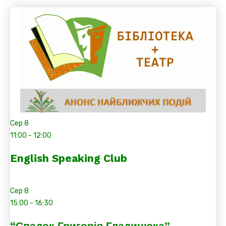
Сер
8
11:00
-
12:00
English Speaking Club
Сер
8
15:00
-
16:30
“Спадок Григорія Гладинюка”.