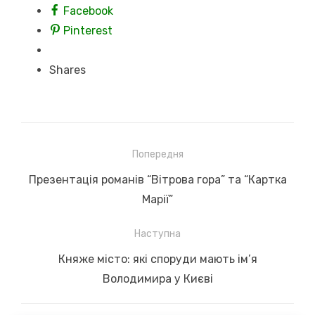
Facebook
Pinterest
Shares
Навігація
Попередня
записів
Previous
Презентація романів “Вітрова гора” та “Картка
post:
Марії”
Наступна
Next
Княже місто: які споруди мають ім’я
post:
Володимира у Києві