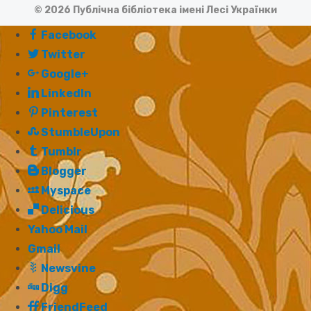
© 2026 Публічна бібліотека імені Лесі Українки
Facebook
Twitter
Google+
LinkedIn
Pinterest
StumbleUpon
Tumblr
Blogger
Myspace
Delicious
Yahoo Mail
Gmail
Newsvine
Digg
FriendFeed