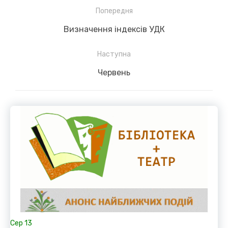
Навігація
Попередня
записів
Previous
Визначення індексів УДК
post:
Наступна
Next
Червень
post:
Сер
13