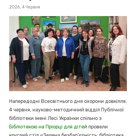
Posted
2026, 4 Червня
on
Напередодні Всесвітнього дня охорони довкілля,
4 червня, науково-методичний відділ Публічної
бібліотеки імені Лесі Українки спільно з
Бібліотекою на Пріорці для дітей
провели
круглий стіл «Зелена безбар’єрність: бібліотека