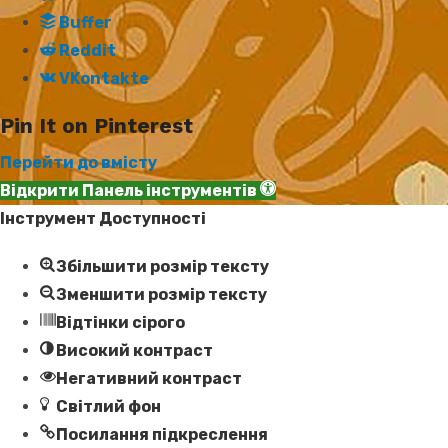
Buffer
Reddit
VKontakte
Pin It on Pinterest
Перейти до вмісту
Відкрити Панель інструментів
Інструмент Доступності
Збільшити розмір тексту
Зменшити розмір тексту
Відтінки сірого
Високий контраст
Негативний контраст
Світлий фон
Посилання підкреслення