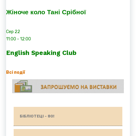
Жіноче коло Тані Срібної
Сер
22
11:00
-
12:00
English Speaking Club
Всі події
БІБЛІОТЕЦІ - 80!