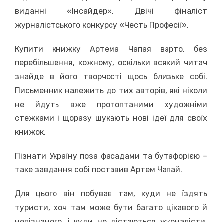
виданні «Інсайдер». Двічі фіналіст
журналістського конкурсу «Честь Професії».
Купити книжку Артема Чапая варто, без
перебільшення, кожному, оскільки всякий читач
знайде в його творчості щось близьке собі.
Письменник належить до тих авторів, які ніколи
не йдуть вже протоптаними художніми
стежками і щоразу шукають нові ідеї для своїх
книжок.
Пізнати Україну поза фасадами та бутафорією –
таке завдання собі поставив Артем Чапай.
Для цього він побував там, куди не їздять
туристи, хоч там може бути багато цікавого й
непізнаного, і куди не дістаються журналісти,