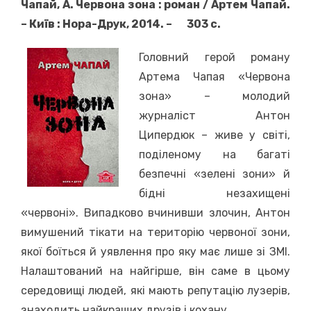
Чапай, А. Червона зона : роман / Артем Чапай.
– Київ : Нора-Друк, 2014. – 303 с.
Головний герой роману
Артема Чапая «Червона
зона» – молодий
журналіст Антон
Ципердюк – живе у світі,
поділеному на багаті
безпечні «зелені зони» й
бідні незахищені
«червоні». Випадково вчинивши злочин, Антон
вимушений тікати на територію червоної зони,
якої боїться й уявлення про яку має лише зі ЗМІ.
Налаштований на найгірше, він саме в цьому
середовищі людей, які мають репутацію лузерів,
знаходить найкращих друзів і кохану.