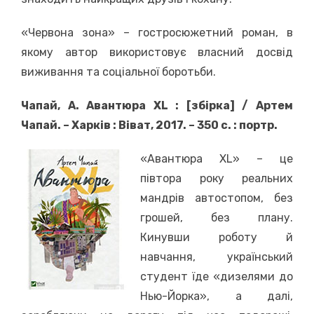
«Червона зона» – гостросюжетний роман, в
якому автор використовує власний досвід
виживання та соціальної боротьби.
Чапай, А. Авантюра XL : [збірка] / Артем
Чапай. – Харків : Віват, 2017. – 350 с. : портр.
«Авантюра XL» – це
півтора року реальних
мандрів автостопом, без
грошей, без плану.
Кинувши роботу й
навчання, український
студент їде «дизелями до
Нью-Йорка», а далі,