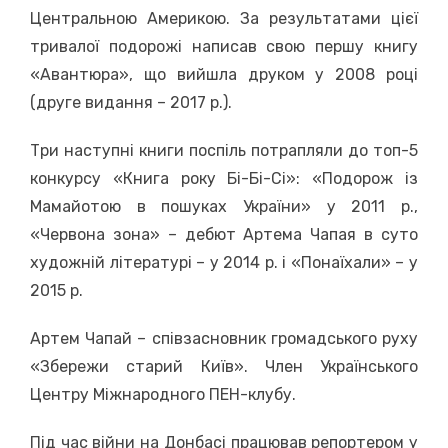
Центральною Америкою. За результатами цієї
тривалої подорожі написав свою першу книгу
«Авантюра», що вийшла друком у 2008 році
(друге видання – 2017 р.).
Три наступні книги поспіль потрапляли до топ-5
конкурсу «Книга року Бі-Бі-Сі»: «Подорож із
Мамайотою в пошуках України» у 2011 р.,
«Червона зона» – дебют Артема Чапая в суто
художній літературі – у 2014 р. і «Понаїхали» – у
2015 р.
Артем Чапай – співзасновник громадського руху
«Збережи старий Київ». Член Українського
Центру Міжнародного ПЕН-клубу.
Під час війни на Донбасі працював репортером у