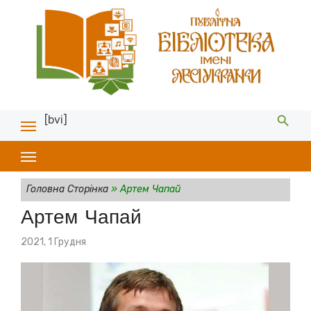
[bvi]
Головна Сторінка
»
Артем Чапай
Артем Чапай
Posted
2021, 1 Грудня
on