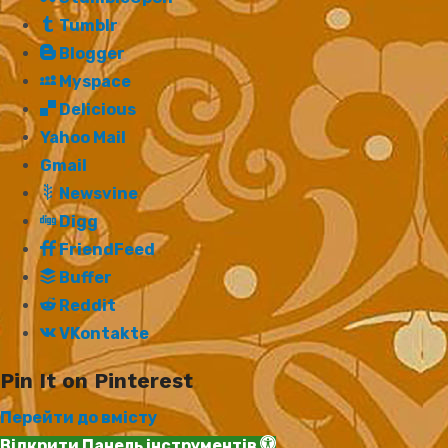
Tumblr
Blogger
Myspace
Delicious
Yahoo Mail
Gmail
Newsvine
Digg
FriendFeed
Buffer
Reddit
VKontakte
Pin It on Pinterest
Перейти до вмісту
Відкрити Панель інструментів