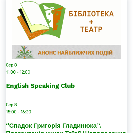
Сер
8
11:00
-
12:00
English Speaking Club
Сер
8
15:00
-
16:30
“Спадок Григорія Гладинюка”.