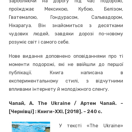
заробляючи на дорогу під час подорожі,
проїжджає Мексикою, Кубою, Белізом,
Гватемалою, Гондурасом, Сальвадором,
Нікарагуа. Він знайомиться з десятками
чудових людей, завдяки дорозі по-новому
розуміє світ і самого себе.
Нове видання доповнено оповіданнями про ті
моменти подорожі, які не ввійшли до першої
публікації. Книга написана в
експериментальному стилі, з відчутними
впливами інтернету й молодіжного сленгу.
Чапай, А. The Ukraine / Артем Чапай. –
[Чернівці] : Книги-XXI, [2018]. – 240 с.
У тексті «The Ukraine»