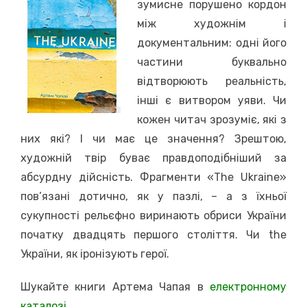
зумисне порушено кордон
між художнім і
документальним: одні його
частини буквально
відтворюють реальність,
інші є витвором уяви. Чи
кожен читач зрозуміє, які з
них які? І чи має це значення? Зрештою,
художній твір буває правдоподібніший за
абсурдну дійсність. Фрагменти «The Ukraine»
пов’язані дотично, як у пазлі, – а з їхньої
сукупності рельєфно виринають обриси України
початку двадцять першого століття. Чи the
України, як іронізують герої.
Шукайте книги Артема Чапая в
електронному
каталозі
.