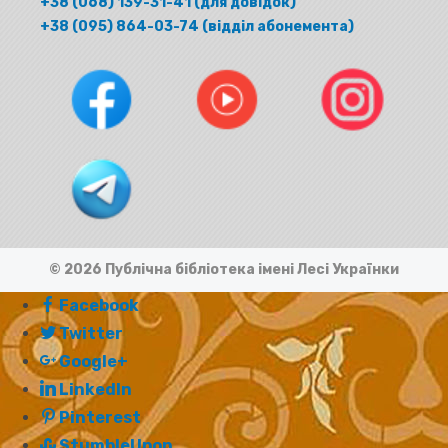
+38 (068) 139-31-41 (для довідок)
+38 (095) 864-03-74 (відділ абонемента)
© 2026 Публічна бібліотека імені Лесі Українки
Facebook
Twitter
Google+
LinkedIn
Pinterest
StumbleUpon