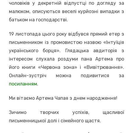
чоловіків у декретній відпустці по догляду за
малюком, описуються веселі курйозні випадки з
батьком на господарстві.
19 листопада цього року відбувся прямий етер з
письменником із промовистою назвою «Інтуїція
українського борця». Глядацька авдиторія з
інтересом слухала роздуми пана Артема про
його книги «Червона зона» і «Вивітрювання».
Онлайн-зустріч можна подивитися за
посиланням
.
Ми вітаємо Артема Чапая з днем народження!
Зичимо творчих успіхів, щасливої
письменницької долі і сімейного щастя.