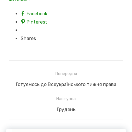
Facebook
Pinterest
Shares
Навігація
Попередня
записів
Previous
Готуємось до Всеукраїнського тижня права
post:
Наступна
Next
Грудень
post: