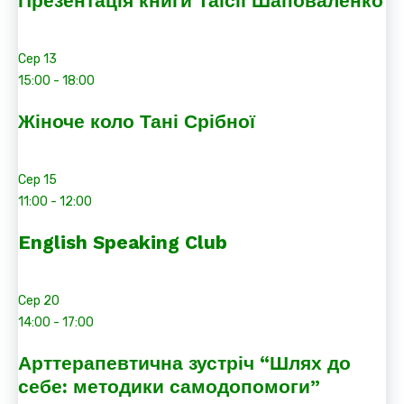
Презентація книги Таїсії Шаповаленко
Сер
13
15:00
-
18:00
Жіноче коло Тані Срібної
Сер
15
11:00
-
12:00
English Speaking Club
Сер
20
14:00
-
17:00
Арттерапевтична зустріч “Шлях до
себе: методики самодопомоги”