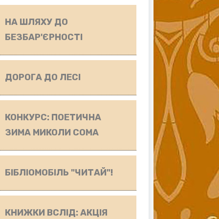
НА ШЛЯХУ ДО
БЕЗБАР'ЄРНОСТІ
ДОРОГА ДО ЛЕСІ
КОНКУРС: ПОЕТИЧНА
ЗИМА МИКОЛИ СОМА
БІБЛІОМОБІЛЬ "ЧИТАЙ"!
КНИЖКИ ВСЛІД: АКЦІЯ