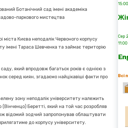
15:0
нований Ботанічний сад імені академіка
Жі
 садово-паркового мистецтва
Сер
і міста Києва неподалік Червоного корпусу
11:00
ету імені Тараса Шевченка та займає територію
En
 саду, який впродовж багатьох років є однією з
Всі 
ок серед киян, згадаємо найцікавіші факти про
зелену зону неподалік університету належить
 (Вінченцо) Беретті, який на той час розробляв
 Тож відомий зодчий запропонував облаштувати
 прилягатиме до корпусу університету.