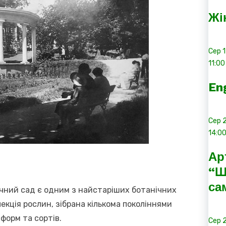
Жі
Сер
11:00
En
Сер
14:0
Ар
“Ш
са
чний сад є одним з найстаріших ботанічних
олекція рослин, зібрана кількома поколіннями
 форм та сортів.
Сер