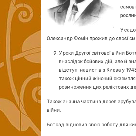
самові
рослин
У садо
Олександр Фомін прожив до своєї сме
У роки Другої світової війни Б
внаслідок бойових дій, але й вн
відступі нацистів з Києва у 194
також цінний жіночий екземпляр
розмноження цих реліктових дер
Також значна частина дерев зрубува
війни.
Ботсад відновив свою роботу для кия