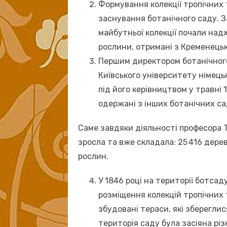
Формування колекції тропічних
заснування ботанічного саду. 
майбутньої колекції почали надх
рослини, отримані з Кременецьк
Першим директором ботанічного
Київського університету німец
під його керівництвом у травні 
одержані з інших ботанічних са
Саме завдяки діяльності професора 
зросла та вже складала: 25 416 дерев
рослин.
У 1846 році на території ботса
розміщення колекцій тропічних
збудовані тераси, які збереглис
територія саду була засіяна рі