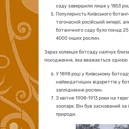
саду завершили лише у 1853 роц
Популярність Київського ботані
тогочасній російській імперії, ал
ботанічного саду було понад 25
4000 інших рослин.
Зараз колекція ботсаду налічує близ
походження, яка вважається однією з
У 1898 році у Київському ботса
найвидатніших відкриттів у бот
запліднення рослин.
З квітня 1908-1913 роки на тер
зоопарк. Він був заснований за
природи.