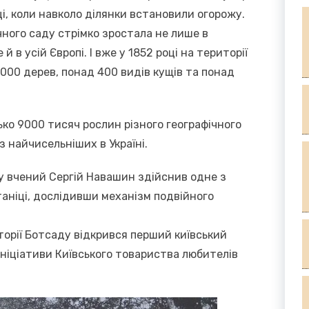
і, коли навколо ділянки встановили огорожу.
чного саду стрімко зростала не лише в
е й в усій Європі. І вже у 1852 році на території
 000 дерев, понад 400 видів кущів та понад
ько 9000 тисяч рослин різного географічного
 найчисельніших в Україні.
ду вчений Сергій Навашин здійснив одне з
аніці, дослідивши механізм подвійного
иторії Ботсаду відкрився перший київський
 ініціативи Київського товариства любителів