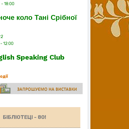
0
-
18:00
ноче коло Тані Срібної
22
-
12:00
glish Speaking Club
події
БІБЛІОТЕЦІ - 80!