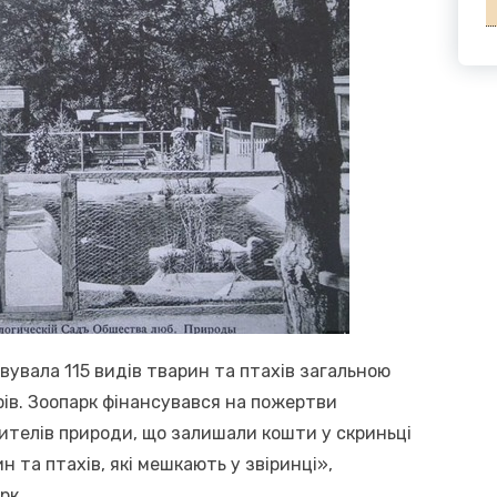
вувала 115 видів тварин та птахів загальною
рів. Зоопарк фінансувався на пожертви
ителів природи, що залишали кошти у скриньці
 та птахів, які мешкають у звіринці»,
рк.