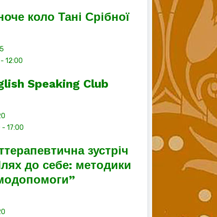
ноче коло Тані Срібної
15
-
12:00
glish Speaking Club
20
0
-
17:00
ттерапевтична зустріч
лях до себе: методики
модопомоги”
20