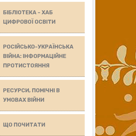
БІБЛІОТЕКА - ХАБ
ЦИФРОВОЇ ОСВІТИ
РОСІЙСЬКО-УКРАЇНСЬКА
ВІЙНА: ІНФОРМАЦІЙНЕ
ПРОТИСТОЯННЯ
РЕСУРСИ, ПОМІЧНІ В
УМОВАХ ВІЙНИ
ЩО ПОЧИТАТИ