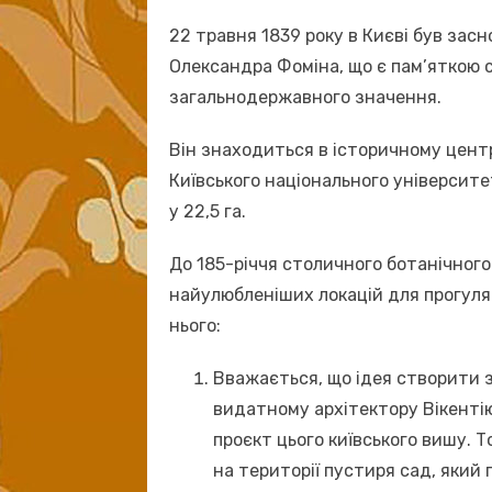
22 травня 1839 року в Києві був зас
Олександра Фоміна, що є пам’яткою
загальнодержавного значення.
Він знаходиться в історичному центр
Київського національного університ
у 22,5 га.
До 185-річчя столичного ботанічного
найулюбленіших локацій для прогулян
нього:
Вважається, що ідея створити 
видатному архітектору Вікентію
проєкт цього київського вишу.
на території пустиря сад, який