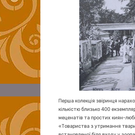
Перша колекція звіринця нарахо
кількістю близько 400 екземпля
меценатів та простих киян-люб
«Товариства з утримання тварин
встановленої біля входу у зоопа