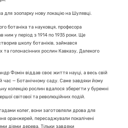
ла для зоопарку нову локацію на Шулявці.
ого ботаніка та науковця, професора
 ним у період з 1914 по 1935 роки. Ще
 створив школу ботаніків, займався
 та голонасінних рослин Кавказу, Далекого
ндр Фомін віддав своє життя науці, а весь свій
й час — Ботанічному саду. Саме завдяки йому
ьну колекцію рослин вдалося зберегти у буремні
ершої світової та революційних подій.
гадами колег, вони заготовляли дрова для
ння оранжерей, пересаджували покалічені
ми діями дерева. Тільки завдяки