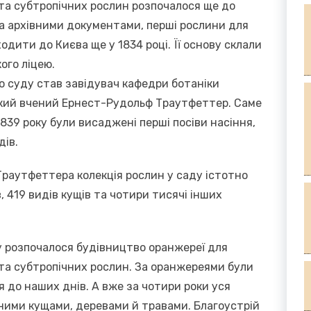
 та субтропічних рослин розпочалося ще до
За архівними документами, перші рослини для
одити до Києва ще у 1834 році. Її основу склали
ого ліцею.
 суду став завідувач кафедри ботаніки
ький вчений Ернест-Рудольф Траутфеттер. Саме
1839 року були висаджені перші посіви насіння,
дів.
Траутфеттера колекція рослин у саду істотно
, 419 видів кущів та чотири тисячі інших
ду розпочалося будівництво оранжереї для
 та субтропічних рослин. За оранжереями були
я до наших днів. А вже за чотири роки уся
зними кущами, деревами й травами. Благоустрій