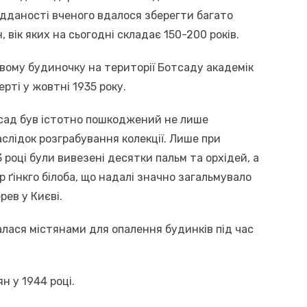
дданості вченого вдалося зберегти багато
, вік яких на сьогодні складає 150-200 років.
вому будиночку на території Ботсаду академік
рті у жовтні 1935 року.
отсад був істотно пошкоджений не лише
аслідок розграбування колекції. Лише при
3 році були вивезені десятки пальм та орхідей, а
 ґінкго білоба, що надалі значно загальмувало
ев у Києві.
лася містянами для опалення будинків під час
н у 1944 році.