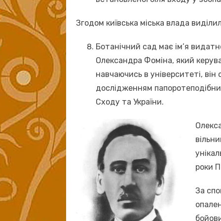
Згодом київська міська влада виділи
Ботанічний сад має ім’я видатн
Олександра Фоміна, який керував
навчаючись в університеті, він
дослідженням папоротеподібних
Сходу та України.
Олекса
вільни
унікал
роки П
За спо
опале
бойови