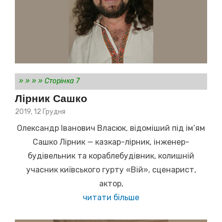
»
»
»
»
Сторінка 7
Лірник Сашко
Posted
2019, 12 Грудня
on
Олександр Іванович Власюк, відоміший під ім’ям
Сашко Лірник — казкар-лірник, інженер-
будівельник та кораблебудівник, колишній
учасник київського гурту «Вій», сценарист,
актор,
читати більше