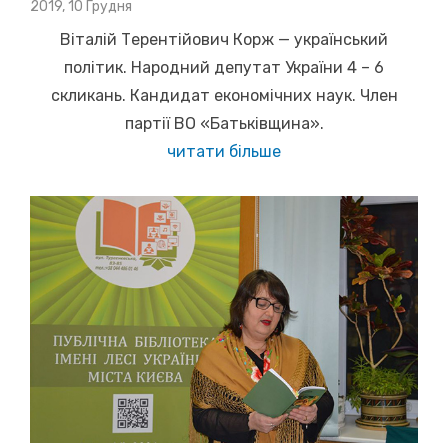
Posted
2019, 10 Грудня
on
Віталій Терентійович Корж — український
політик. Народний депутат України 4 – 6
скликань. Кандидат економічних наук. Член
партії ВО «Батьківщина».
читати більше