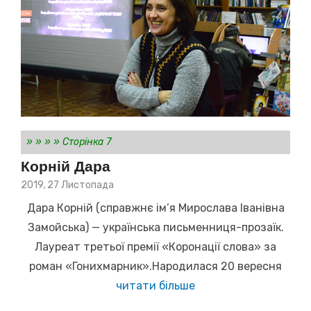
»
»
»
»
Сторінка 7
Корній Дара
Posted
2019, 27 Листопада
on
Дара Корній (справжнє ім’я Мирослава Іванівна
Замойська) — українська письменниця-прозаїк.
Лауреат третьої премії «Коронації слова» за
роман «Гонихмарник».Народилася 20 вересня
читати більше