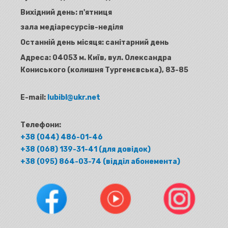
Вихідний день: п'ятниця
зала медіаресурсів-неділя
Останній день місяця: санітарний день
Адреса:
04053 м. Київ, вул. Олександра
Кониського (колишня Тургенєвська), 83-85
E-mail:
lubibl@ukr.net
Телефони:
+38 (044) 486-01-46
+38 (068) 139-31-41 (для довідок)
+38 (095) 864-03-74 (відділ абонемента)