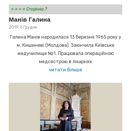
»
»
»
»
Сторінка 7
Манів Галина
Posted
2019, 5 Грудня
on
Галина Манів народилася 13 березня 1965 року у
м. Кишиневі (Молдова). Закінчила Київське
медучилище №1. Працювала операційною
медсестрою в лікарнях
читати більше