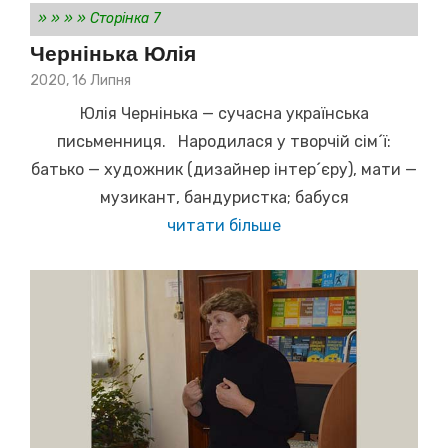
»
»
»
»
Сторінка 7
Чернінька Юлія
Posted
2020, 16 Липня
on
Юлія Чернінька — сучасна українська
письменниця. Народилася у творчій сім´ї:
батько — художник (дизайнер інтер´єру), мати —
музикант, бандуристка; бабуся
читати більше