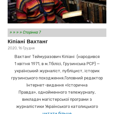
»
»
»
»
Сторінка 7
Кіпіані Вахтанг
Posted
2020, 16 Грудня
on
Вахтанг Теймуразович Кіпіані (народився
1 квітня 1971, в м.Тбілісі, Грузинська РСР) —
український журналіст, публіцист, історик
грузинського походження.Головний редактор
Інтернет-видання «Історична
Правда», однойменного тележурналу,
викладач магістерської програми з
журналістики Українського католицького
читати більше