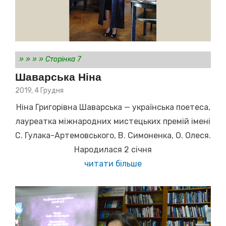
»
»
»
»
Сторінка 7
Шаварська Ніна
Posted
2019, 4 Грудня
on
Ніна Григорівна Шаварська — українська поетеса,
лауреатка міжнародних мистецьких премій імені
С. Гулака-Артемовського, В. Симоненка, О. Олеся.
Народилася 2 січня
читати більше