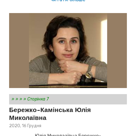
»
»
»
»
Сторінка 7
Бережко-Камінська Юлія
Миколаївна
Posted
2020, 16 Грудня
on
Юлія Миколааївна Бережко-