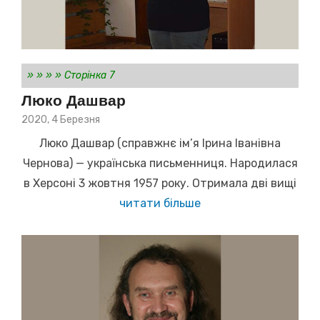
»
»
»
»
Сторінка 7
Люко Дашвар
Posted
2020, 4 Березня
on
Люко Дашвар (справжнє ім’я Ірина Іванівна
Чернова) — українська письменниця. Народилася
в Херсоні 3 жовтня 1957 року. Отримала дві вищі
читати більше