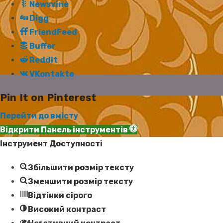
Newsvine
Digg
FriendFeed
Buffer
Reddit
VKontakte
Pin It on Pinterest
Перейти до вмісту
Відкрити Панель інструментів
Інструмент Доступності
Збільшити розмір тексту
Зменшити розмір тексту
Відтінки сірого
Високий контраст