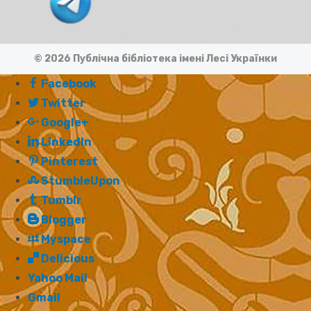
© 2026 Публічна бібліотека імені Лесі Українки
Facebook
Twitter
Google+
LinkedIn
Pinterest
StumbleUpon
Tumblr
Blogger
Myspace
Delicious
Yahoo Mail
Gmail