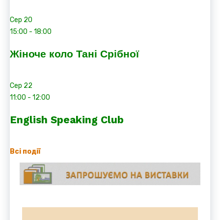
Сер
20
15:00
-
18:00
Жіноче коло Тані Срібної
Сер
22
11:00
-
12:00
English Speaking Club
Всі події