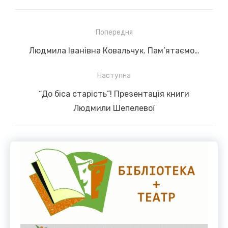
Навігація
Попередня
записів
Previous
Людмила Іванівна Ковальчук. Пам’ятаємо…
post:
Наступна
Next
“До біса старість”! Презентація книги
post:
Людмили Шепелевої