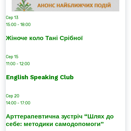
Сер
13
15:00
-
18:00
Жіноче коло Тані Срібної
Сер
15
11:00
-
12:00
English Speaking Club
Сер
20
14:00
-
17:00
Арттерапевтична зустріч “Шлях до
себе: методики самодопомоги”