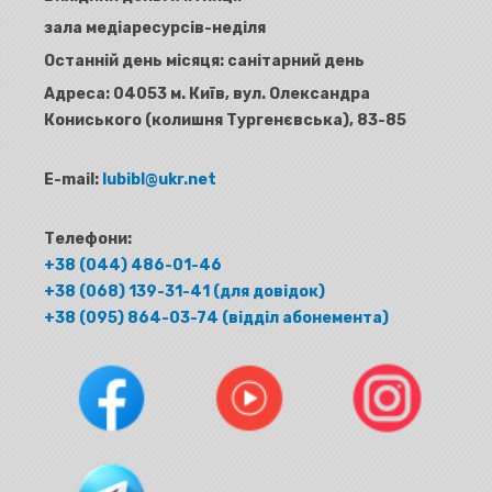
зала медіаресурсів-неділя
Останній день місяця: санітарний день
Адреса:
04053 м. Київ, вул. Олександра
Кониського (колишня Тургенєвська), 83-85
E-mail:
lubibl@ukr.net
Телефони:
+38 (044) 486-01-46
+38 (068) 139-31-41 (для довідок)
+38 (095) 864-03-74 (відділ абонемента)