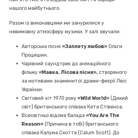
нашого майбутнього.
Разом із виконавцями ми занурилися у
невимовну атмосферу музики. У залі звучали:
Авторська пісня
«Заплету любов»
Ольги
Процишин.
Чарівний саундтрек до анімаційного
фільму
«Мавка. Лісова пісня»,
створеного
за мотивами знаменитої драми-феєрії Лесі
Українки.
Світовий хіт 1970 року
«Wild World»
(Дикий
світ) британського співака Кета Стівенса.
Всесвітньо відома балада
«You Are The
Reason»
(Причина в тобі) британського
співака Калума Скотта (Calum Scott). До