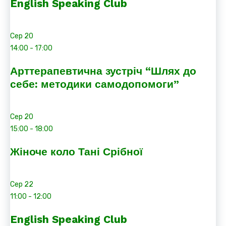
English Speaking Club
Сер
20
14:00
-
17:00
Арттерапевтична зустріч “Шлях до
себе: методики самодопомоги”
Сер
20
15:00
-
18:00
Жіноче коло Тані Срібної
Сер
22
11:00
-
12:00
English Speaking Club