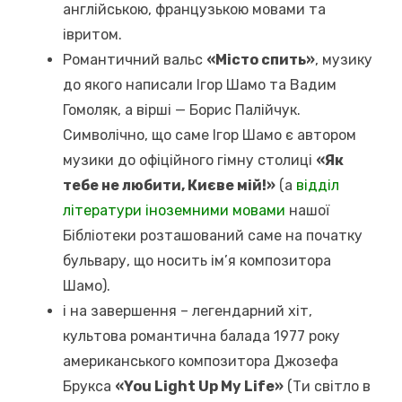
англійською, французькою мовами та
івритом.
Романтичний вальс
«Місто спить»
, музику
до якого написали Ігор Шамо та Вадим
Гомоляк, а вірші — Борис Палійчук.
Символічно, що саме Ігор Шамо є автором
музики до офіційного гімну столиці
«Як
тебе не любити, Києве мій!»
(а
відділ
літератури іноземними мовами
нашої
Бібліотеки розташований саме на початку
бульвару, що носить ім’я композитора
Шамо).
і на завершення – легендарний хіт,
культова романтична балада 1977 року
американського композитора Джозефа
Брукса
«You Light Up My Life»
(Ти світло в