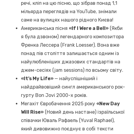
речі, кліп на цю пісню, що зібрав понад 1,1
мільярда переглядів на YouTube, знімали
саме на вулицях нашого рідного Києва!
Американська пісня
«If I Were a Bell»
(Якби
я була дзвоном) легендарного композитора
Френка Лессера (Frank Loesser). Вона вже
понад пів століття залишається одним із
найулюбленіших джазових стандартів на
джем-сесіях (jam sessions) по всьому світу.
«It’s My Life»
— найуспішніший і
найдрайвовіший сингл американського рок-
гурту Bon Jovi 2000-х років.
Мегахіт Євробачення 2025 року
«New Day
Will Rise»
(Новий день настане) ізраїльської
співачки Юваль Рафаель (Yuval Raphael),
який дивовижно поєднує в собі тексти