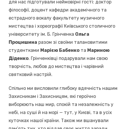
для нас підготували неймовірні гості: доктор
філософії, доцент кафедри академічного та
естрадного вокалу факультету музичного
мистецтва і хореографії Київського столичного
університету ім. Б. Грінченка
Ольга
Процишина
разом зі своїми талановитими
студентками
Марією Бабенко
та
Мариною
Діденко
. Грінченківці подарували нам свою
творчість, любов до мистецтва і чарівний
святковий настрій.
Спільно ми висловили глибоку вдячність нашим
Захисникам і Захисницям, які героїчно
виборюють наш мир, спокій та незалежність у
небі, на суші й на морі — тут, у Києві, та в усіх
куточках нашої країни. Також ми вшанували
пам’ять тих, хто віддав своє життя заради