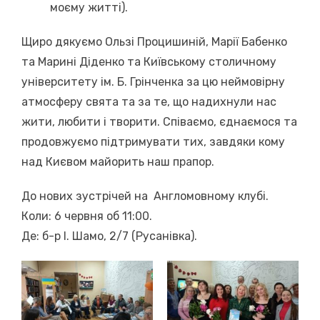
моєму житті).
Щиро дякуємо Ользі Процишиній, Марії Бабенко
та Марині Діденко та Київському столичному
університету ім. Б. Грінченка за цю неймовірну
атмосферу свята та за те, що надихнули нас
жити, любити і творити. Співаємо, єднаємося та
продовжуємо підтримувати тих, завдяки кому
над Києвом майорить наш прапор.
До нових зустрічей на Англомовному клубі.
Коли: 6 червня об 11:00.
Де: б-р І. Шамо, 2/7 (Русанівка).