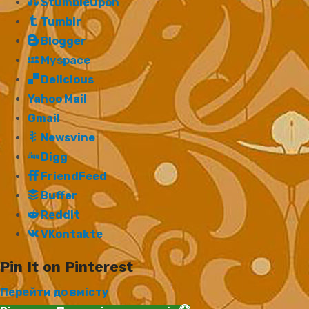
StumbleUpon
Tumblr
Blogger
Myspace
Delicious
Yahoo Mail
Gmail
Newsvine
Digg
FriendFeed
Buffer
Reddit
VKontakte
Pin It on Pinterest
Перейти до вмісту