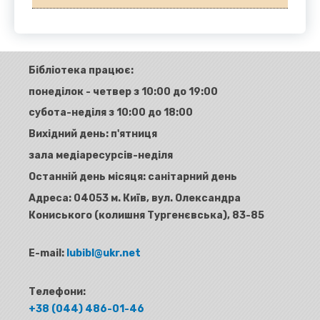
Бібліотека працює:
понеділок - четвер з 10:00 до 19:00
субота-неділя з 10:00 до 18:00
Вихідний день: п'ятниця
зала медіаресурсів-неділя
Останній день місяця: санітарний день
Адреса:
04053 м. Київ, вул. Олександра
Кониського (колишня Тургенєвська), 83-85
E-mail:
lubibl@ukr.net
Телефони:
+38 (044) 486-01-46