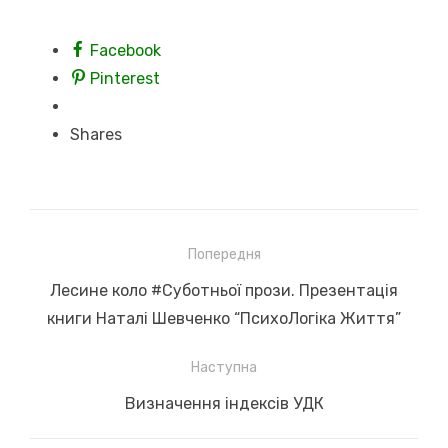
Facebook
Pinterest
Shares
Навігація
Попередня
записів
Previous
Лесине коло #Суботньої прози. Презентація
post:
книги Наталі Шевченко “ПсихоЛогіка Життя”
Наступна
Next
Визначення індексів УДК
post: