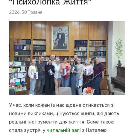
“ПсихоЛогіка Життя”
Posted
2026, 30 Травня
on
У час, коли кожен із нас щодня стикається з
новими викликами, цінуються книги, які дають
реальні інструменти для життя. Саме такою
стала зустріч у
читальній залі
з Наталею