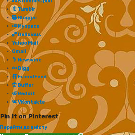
StumbleUpon
Tumblr
Blogger
Myspace
Delicious
Yahoo Mail
Gmail
Newsvine
Digg
FriendFeed
Buffer
Reddit
VKontakte
Pin It on Pinterest
Перейти до вмісту