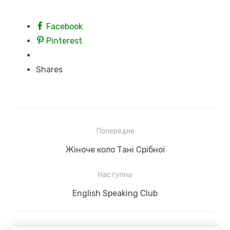
Facebook
Pinterest
Shares
Навігація
Попередня
записів
Previous
Жіноче коло Тані Срібної
post:
Наступна
Next
English Speaking Club
post: