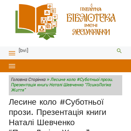
[bvi]
Головна Сторінка
»
Лесине коло #Суботньої прози.
Презентація книги Наталі Шевченко “ПсихоЛогіка
Життя”
Лесине коло #Суботньої
прози. Презентація книги
Наталі Шевченко