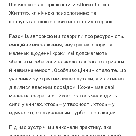
Шевченко – авторкою книги «ПсихоЛогіка
Життя», клінічною психологинею та
консультанткою з позитивної психотерапії.
Разом із авторкою ми говорили про ресурсність,
емоційне виснаження, внутрішню опору та
маленькі щоденні кроки, які допомагають
зберігати себе коли навколо так багато тривоги
й невизначеності. Особливо цінним стало те, що
учасники зустрічі не лише слухали, а й активно
ділилися власним досвідом. Кожен мав свої
маленькі секрети стійкості: хтось знаходить
сили у книгах, хтось – у творчості, хтось – у
вдячності, спілкуванні чи турботі про людей.
Під час зустрічі ми виконали практику, яка
допомогла учасникам проаналізувати власний