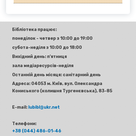
Бібліотека працює:
понеділок - четвер з 10:00 до 19:00
субота-неділя з 10:00 до 18:00
Вихідний день: п'ятниця
зала медіаресурсів-неділя
Останній день місяця: санітарний день
Адреса:
04053 м. Київ, вул. Олександра
Кониського (колишня Тургенєвська), 83-85
E-mail:
lubibl@ukr.net
Телефони:
+38 (044) 486-01-46