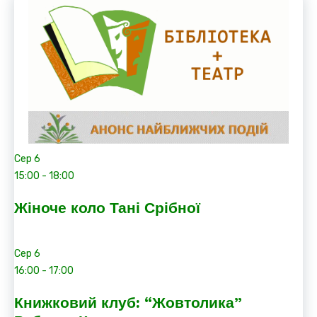
Сер
6
15:00
-
18:00
Жіноче коло Тані Срібної
Сер
6
16:00
-
17:00
Книжковий клуб: “Жовтолика”