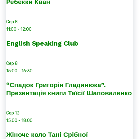
Ребекки Кван
Сер
8
11:00
-
12:00
English Speaking Club
Сер
8
15:00
-
16:30
“Спадок Григорія Гладинюка”.
Презентація книги Таїсії Шаповаленко
Сер
13
15:00
-
18:00
Жіноче коло Тані Срібної