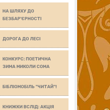
НА ШЛЯХУ ДО
БЕЗБАР'ЄРНОСТІ
ДОРОГА ДО ЛЕСІ
КОНКУРС: ПОЕТИЧНА
ЗИМА МИКОЛИ СОМА
БІБЛІОМОБІЛЬ "ЧИТАЙ"!
КНИЖКИ ВСЛІД: АКЦІЯ