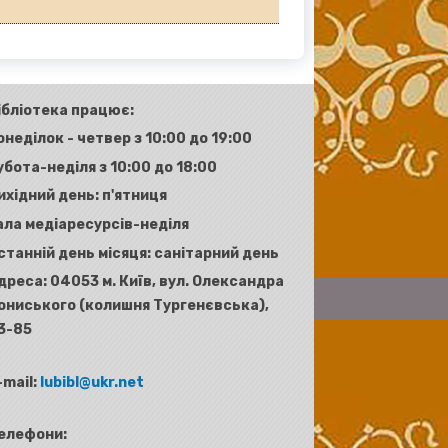
ібліотека працює:
онеділок - четвер з 10:00 до 19:00
убота-неділя з 10:00 до 18:00
ихідний день: п'ятниця
ала медіаресурсів-неділя
станній день місяця: санітарний день
дреса:
04053 м. Київ, вул. Олександра
ониського (колишня Тургенєвська),
3-85
-mail:
lubibl@ukr.net
елефони: