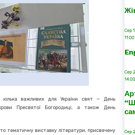
Жі
Сер
11:00
En
Сер
14:0
Ар
 кілька важливих для України свят — День
“Ш
окрови Пресвятої Богородиці, а також День
са
то тематичну виставку літератури, присвячену
Сер