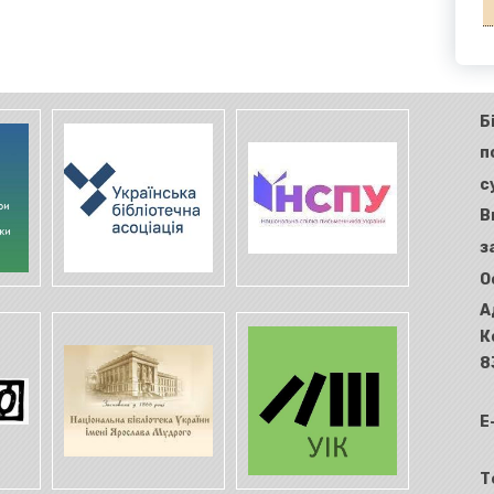
Б
п
с
В
з
О
А
К
8
E
Т