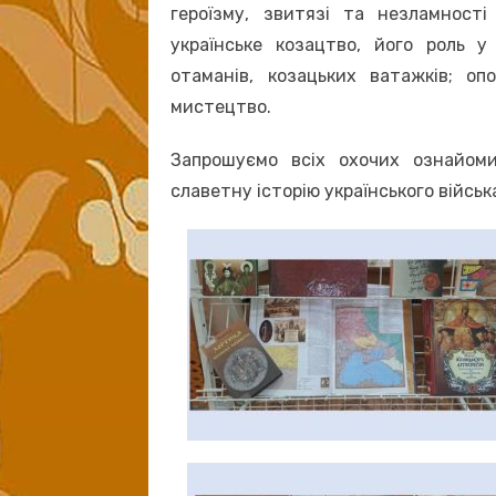
героїзму, звитязі та незламності
українське козацтво, його роль у 
отаманів, козацьких ватажків; оп
мистецтво.
Запрошуємо всіх охочих ознайом
славетну історію українського військ