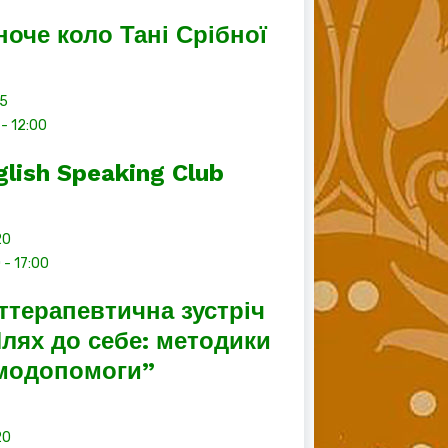
ноче коло Тані Срібної
15
-
12:00
glish Speaking Club
20
0
-
17:00
ттерапевтична зустріч
лях до себе: методики
модопомоги”
20