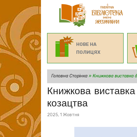
НОВЕ НА
ПОЛИЦЯХ
Головна Сторінка
»
Книжкова виставка д
Книжкова виставка
козацтва
Posted
2025, 1 Жовтня
on