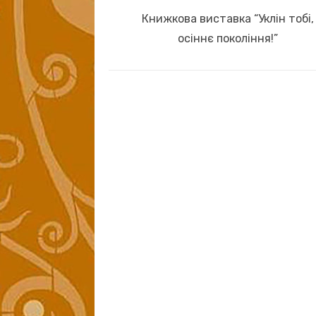
записів
Previous
Книжкова виставка “Уклін тобі,
post:
осіннє покоління!”