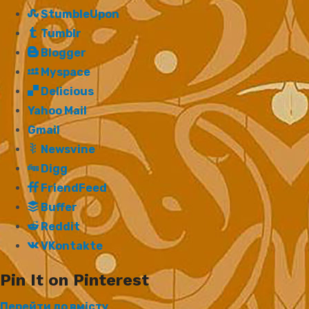
StumbleUpon
Tumblr
Blogger
Myspace
Delicious
Yahoo Mail
Gmail
Newsvine
Digg
FriendFeed
Buffer
Reddit
VKontakte
Pin It on Pinterest
Перейти до вмісту