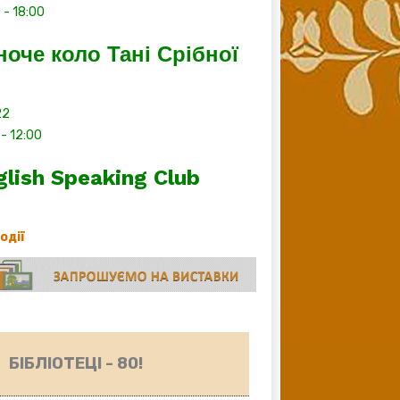
0
-
18:00
ноче коло Тані Срібної
22
-
12:00
glish Speaking Club
події
БІБЛІОТЕЦІ - 80!