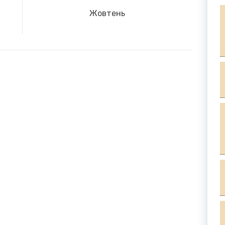
Next
Жовтень
post: