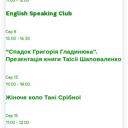
11:00
-
12:00
English Speaking Club
Сер
8
15:00
-
16:30
“Спадок Григорія Гладинюка”.
Презентація книги Таїсії Шаповаленко
Сер
13
15:00
-
18:00
Жіноче коло Тані Срібної
Сер
15
11:00
-
12:00