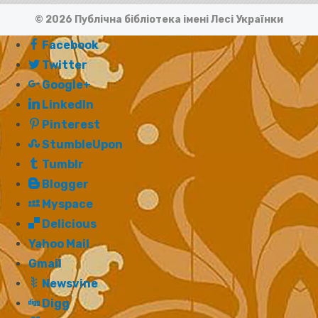
© 2026 Публічна бібліотека імені Лесі Українки
Facebook
Twitter
Google+
LinkedIn
Pinterest
StumbleUpon
Tumblr
Blogger
Myspace
Delicious
Yahoo Mail
Gmail
Newsvine
Digg