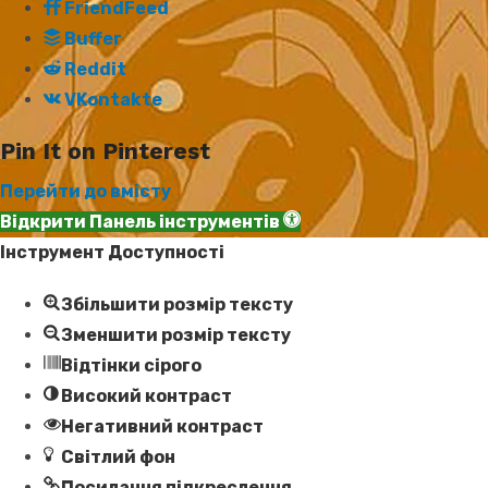
FriendFeed
Buffer
Reddit
VKontakte
Pin It on Pinterest
Перейти до вмісту
Відкрити Панель інструментів
Інструмент Доступності
Збільшити розмір тексту
Зменшити розмір тексту
Відтінки сірого
Високий контраст
Негативний контраст
Світлий фон
Посилання підкреслення