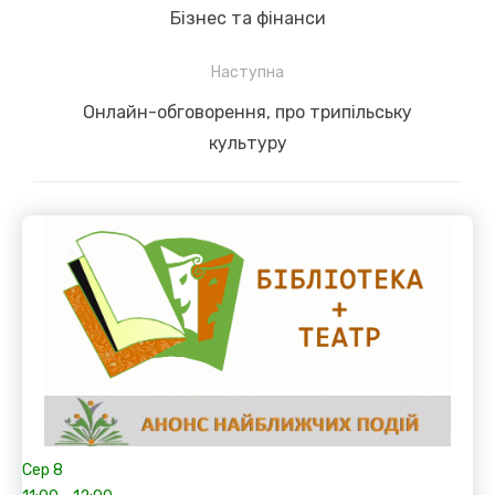
записів
Previous
Бізнес та фінанси
post:
Наступна
Next
Онлайн-обговорення, про трипільську
post:
культуру
Сер
8