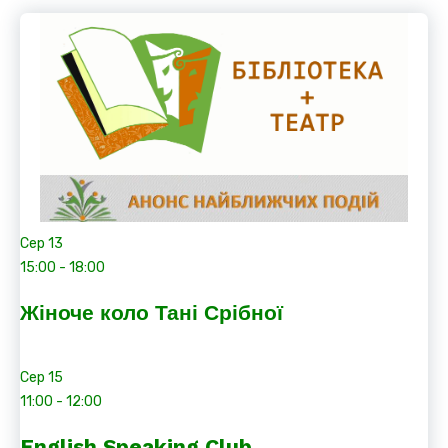
Сер
13
15:00
-
18:00
Жіноче коло Тані Срібної
Сер
15
11:00
-
12:00
English Speaking Club