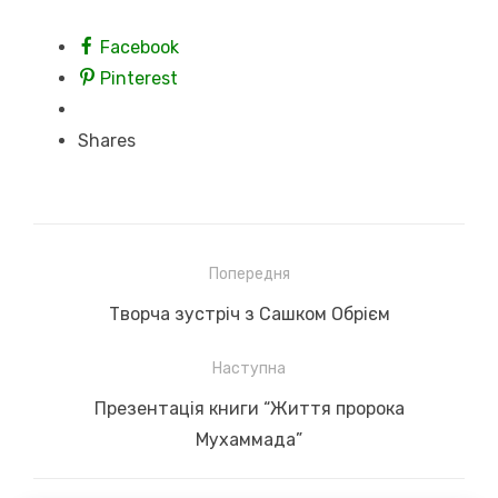
Facebook
Pinterest
Shares
Навігація
Попередня
записів
Previous
Творча зустріч з Сашком Обрієм
post:
Наступна
Next
Презентація книги “Життя пророка
post:
Мухаммада”