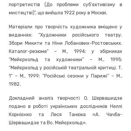
портретистів (До проблеми суб’єктивізму в
мистецтві)”, що вийшла 1922 року в Москві.
Матеріали про творчість художника вміщено у
виданнях: “Художники російського театру.
Збори Микити та Ніни Лобанових-Ростовських.
Каталог-резюме” – М., 1994; у збірниках
“Мейєрхольд та художники” – М., 1995;
“Мейєрхольд у російській театральній критиці. Т.
1” – М., 1999; “Російські сезони у Парижі” – М.,
1982.
Докладний аналіз творчості О. Шервашидзе
подано в роботі українських дослідників Неллі
Корнієнко та Леся Танюка «А. Чачба-
Шервашидзе та Вс. Мейєрхольд».