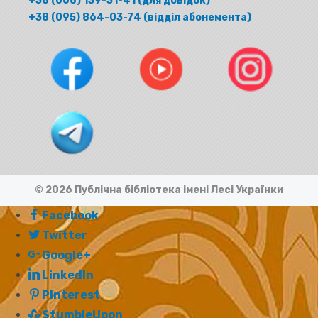
+38 (068) 139-31-41 (для довідок)
+38 (095) 864-03-74 (відділ абонемента)
© 2026 Публічна бібліотека імені Лесі Українки
Facebook
Twitter
Google+
LinkedIn
Pinterest
StumbleUpon