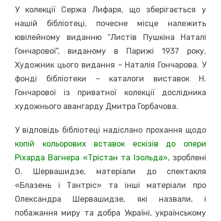
У колекції Сержа Лифаря, що зберігається у
нашій бібліотеці, почесне місце належить
ювілейному виданню “Листів Пушкіна Наталі
Гончарової”, виданому в Парижі 1937 року.
Художник цього видання – Наталія Гончарова. У
фонді бібліотеки – каталоги виставок Н.
Гончарової із приватної колекції дослідника
художнього авангарду Дмитра Горбачова.
У відповідь бібліотеці надіслано прохання щодо
копій кольорових вставок ескізів до опери
Ріхарда Вагнера «Трістан та Ізольда»
, зроблені
О. Шервашидзе, матеріали до спектакля
«Блазень і Тантріс» та інші матеріали про
Олександра Шервашидзе, які назвали, і
побажання миру та добра Україні, українському