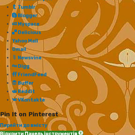
Tumblr
Blogger
Myspace
Delicious
Yahoo Mail
Gmail
Newsvine
Digg
FriendFeed
Buffer
Reddit
VKontakte
Pin It on Pinterest
Перейти до вмісту
Відкрити Панель інструментів