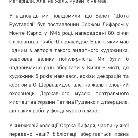
матеріали. Але, на жаль, музей їх не має.
У відповідь ми повідомили, що Балет “Шота
Руставелі” був поставлений Сержем Лифарем у
Монте-Карло, у 1946 році, напередодні 80-річчя
Олександра Чачба-Шервашидзе. Балет, який мав
одним з авторів такого видатного художника,
завоював велику популярність. Ми були б
надзвичайно раді зберігати у Києві – місті, де
художник 5 років навчався, ескізи декорацій та
костюмів О. Шервашидзе, але, на жаль, головний
охоронець Державного музею театрального
мистецтва України Тетяна Руденко підтвердила,
що таких робіт у фонді музею немає.
У книжковій колекції Сержа Лифаря, частину якої
передано нашій бібліотеці, зберігається повна