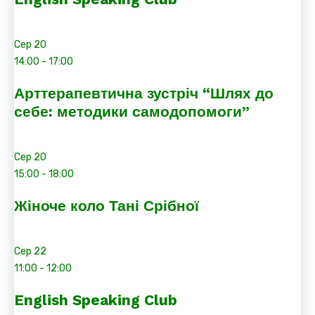
Сер
20
14:00
-
17:00
Арттерапевтична зустріч “Шлях до
себе: методики самодопомоги”
Сер
20
15:00
-
18:00
Жіноче коло Тані Срібної
Сер
22
11:00
-
12:00
English Speaking Club