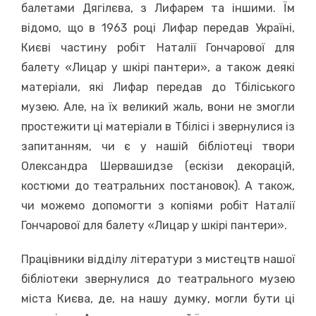
балетами Дягілєва, з Лифарем та іншими. Їм
відомо, що в 1963 році Лифар передав Україні,
Києві частину робіт Наталії Гончарової для
балету «Лицар у шкірі пантери», а також деякі
матеріали, які Лифар передав до Тбіліського
музею. Але, на їх великий жаль, вони не змогли
простежити ці матеріали в Тбілісі і звернулися із
запитанням, чи є у нашій бібліотеці твори
Олександра Шервашидзе (ескізи декорацій,
костюми до театральних постановок). А також,
чи можемо допомогти з копіями робіт Наталії
Гончарової для балету «Лицар у шкірі пантери».
Працівники відділу літератури з мистецтв нашої
бібліотеки звернулися до театрального музею
міста Києва, де, на нашу думку, могли бути ці