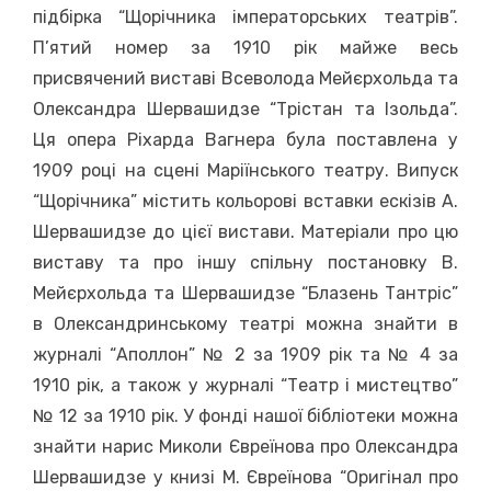
підбірка “Щорічника імператорських театрів”.
П’ятий номер за 1910 рік майже весь
присвячений виставі Всеволода Мейєрхольда та
Олександра Шервашидзе “Трістан та Ізольда”.
Ця опера Ріхарда Вагнера була поставлена у
1909 році на сцені Маріїнського театру. Випуск
“Щорічника” містить кольорові вставки ескізів А.
Шервашидзе до цієї вистави. Матеріали про цю
виставу та про іншу спільну постановку В.
Мейєрхольда та Шервашидзе “Блазень Тантріс”
в Олександринському театрі можна знайти в
журналі “Аполлон” № 2 за 1909 рік та № 4 за
1910 рік, а також у журналі “Театр і мистецтво”
№ 12 за 1910 рік. У фонді нашої бібліотеки можна
знайти нарис Миколи Євреїнова про Олександра
Шервашидзе у книзі М. Євреїнова “Оригінал про