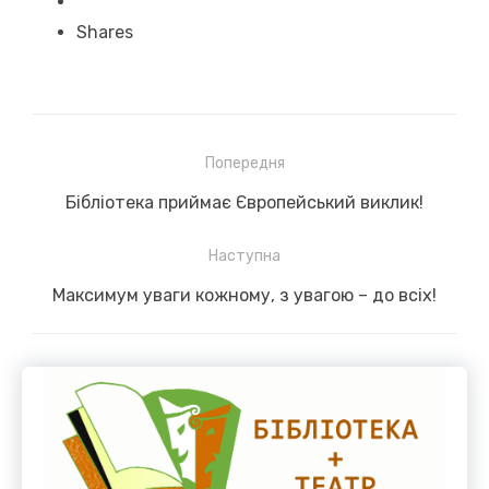
Shares
Навігація
Попередня
записів
Previous
Бібліотека приймає Європейський виклик!
post:
Наступна
Next
Максимум уваги кожному, з увагою – до всіх!
post: