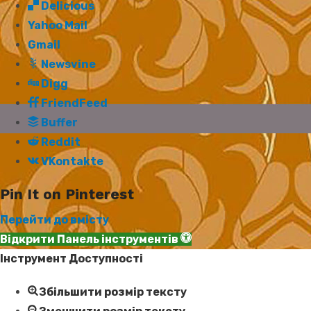
Delicious
Yahoo Mail
Gmail
Newsvine
Digg
FriendFeed
Buffer
Reddit
VKontakte
Pin It on Pinterest
Перейти до вмісту
Відкрити Панель інструментів
Інструмент Доступності
Збільшити розмір тексту