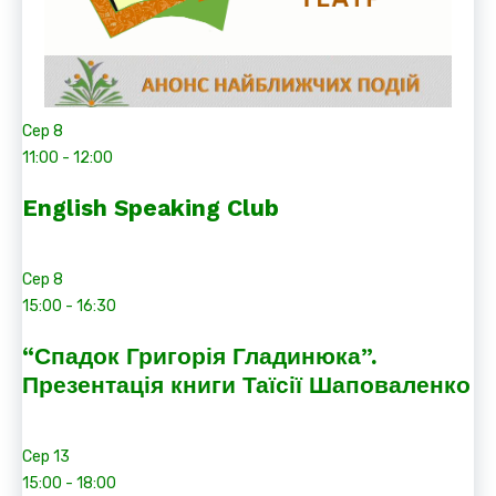
Сер
8
11:00
-
12:00
English Speaking Club
Сер
8
15:00
-
16:30
“Спадок Григорія Гладинюка”.
Презентація книги Таїсії Шаповаленко
Сер
13
15:00
-
18:00