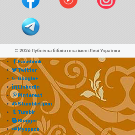
© 2026 Публічна бібліотека імені Лесі Українки
Facebook
Twitter
Google+
LinkedIn
Pinterest
StumbleUpon
Tumblr
Blogger
Myspace