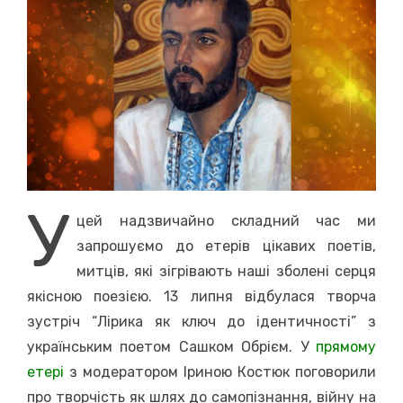
У
цей надзвичайно складний час ми
запрошуємо до етерів цікавих поетів,
митців, які зігрівають наші зболені серця
якісною поезією. 13 липня відбулася творча
зустріч “Лірика як ключ до ідентичності” з
українським поетом Сашком Обрієм. У
прямому
етері
з модератором Іриною Костюк поговорили
про творчість як шлях до самопізнання, війну на