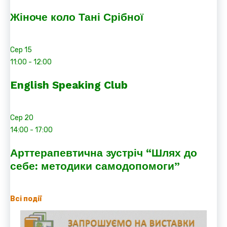
Жіноче коло Тані Срібної
Сер
15
11:00
-
12:00
English Speaking Club
Сер
20
14:00
-
17:00
Арттерапевтична зустріч “Шлях до
себе: методики самодопомоги”
Всі події