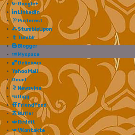
Google+
LinkedIn
Pinterest
StumbleUpon
Tumblr
Blogger
Myspace
Delicious
Yahoo Mail
Gmail
Newsvine
Digg
FriendFeed
Buffer
Reddit
VKontakte