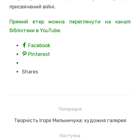
присвячений війні.
Прямий етер можна переглянути на каналі
бібліотеки в YouTube.
Facebook
Pinterest
Shares
Навігація
Попередня
записів
Previous
Творчість Ігоря Мельничука: художня галерея
post:
Наступна