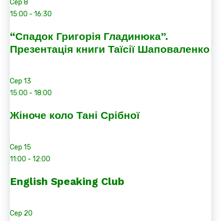
Сер
8
15:00
-
16:30
“Спадок Григорія Гладинюка”.
Презентація книги Таїсії Шаповаленко
Сер
13
15:00
-
18:00
Жіноче коло Тані Срібної
Сер
15
11:00
-
12:00
English Speaking Club
Сер
20