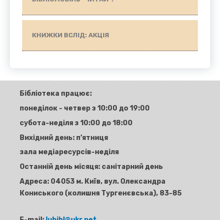
КНИЖКИ ВСЛІД: АКЦІЯ
Бібліотека працює:
понеділок - четвер з 10:00 до 19:00
субота-неділя з 10:00 до 18:00
Вихідний день: п'ятниця
зала медіаресурсів-неділя
Останній день місяця: санітарний день
Адреса:
04053 м. Київ, вул. Олександра
Кониського (колишня Тургенєвська), 83-85
E-mail:
lubibl@ukr.net