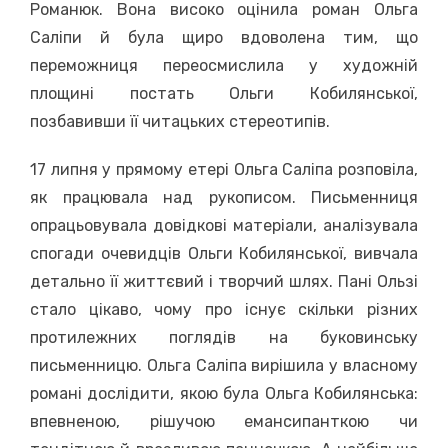
Романюк. Вона високо оцінила роман Ольга
Саліпи й була щиро вдоволена тим, що
переможниця переосмислила у художній
площині постать Ольги Кобилянської,
позбавивши її читацьких стереотипів.
17 липня у прямому етері Ольга Саліпа розповіла,
як працювала над рукописом. Письменниця
опрацьовувала довідкові матеріали, аналізувала
спогади очевидців Ольги Кобилянської, вивчала
детально її життєвий і творчий шлях. Пані Ользі
стало цікаво, чому про існує скільки різних
протилежних поглядів на буковинську
письменницю. Ольга Саліпа вирішила у власному
романі дослідити, якою була Ольга Кобилянська:
впевненою, рішучою емансипанткою чи