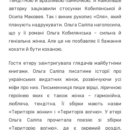
тендітною й вразливою панночкою. А найбільше
авторку зацікавили стосунки Кобилянської й
Осипа Маковея. Так і виник рукопис «Оля», який
планують надрукувати. Ольга Саліпа наголосила,
що у її романі Ольга Кобилянська – сильна й
геніальна жінка. Але це не позбавляє її бажання
кохати й бути коханою.
Гостя етеру заінтригувала глядачів майбутніми
книгами. Ольга Саліпа писатиме історії про
українських видатних жінок, розвінчуючи усі
міфи про них. Письменниця пише вірші, ліричною
героїнею яких є також жінка – гармонійна,
любляча, тендітна. Її збірки мають назви
«Територія жінки» і «Територія вогню». У етері
Ольга Саліпа прочитала поезію зі збірки
«Територію вогню», де є окремий розділ,