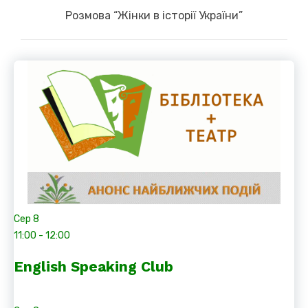
Next
Розмова “Жінки в історії України”
post:
Сер
8
11:00
-
12:00
English Speaking Club