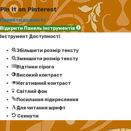
Pin It on Pinterest
Перейти до вмісту
Відкрити Панель інструментів
Інструмент Доступності
Збільшити розмір тексту
Зменшити розмір тексту
Відтінки сірого
Високий контраст
Негативний контраст
Світлий фон
Посилання підкреслення
Для читання шрифт
Скинути