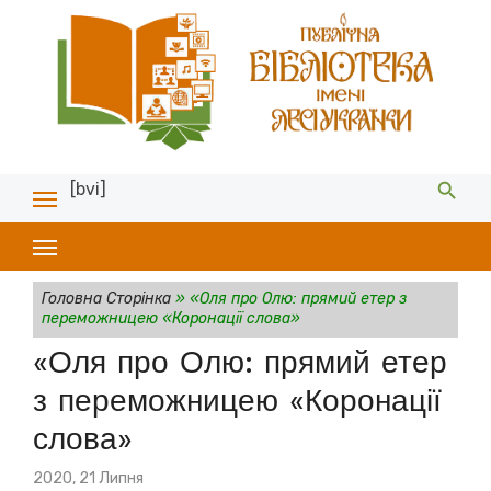
[bvi]
Головна Сторінка
»
«Оля про Олю: прямий етер з
переможницею «Коронації слова»
«Оля про Олю: прямий етер
з переможницею «Коронації
слова»
Posted
2020, 21 Липня