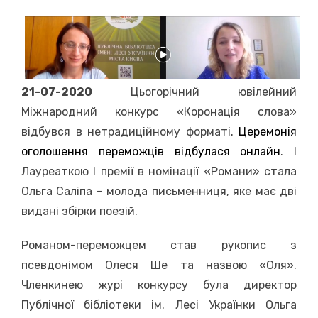
on
21-07-2020
Цьогорічний ювілейний
Міжнародний конкурс «Коронація слова»
відбувся в нетрадиційному форматі.
Церемонія
оголошення переможців відбулася онлайн
. І
Лауреаткою І премії в номінації «Романи» стала
Ольга Саліпа – молода письменниця, яке має дві
видані збірки поезій.
Романом-переможцем став рукопис з
псевдонімом Олеся Ше та назвою «Оля».
Членкинею журі конкурсу була директор
Публічної бібліотеки ім. Лесі Українки Ольга