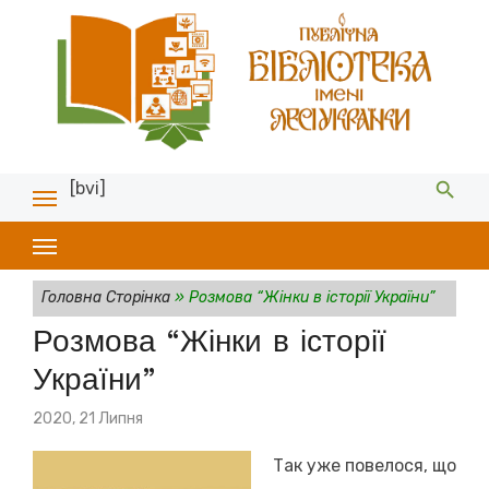
[bvi]
Головна Сторінка
»
Розмова “Жінки в історії України”
Розмова “Жінки в історії
України”
Posted
2020, 21 Липня
on
Так уже повелося, що