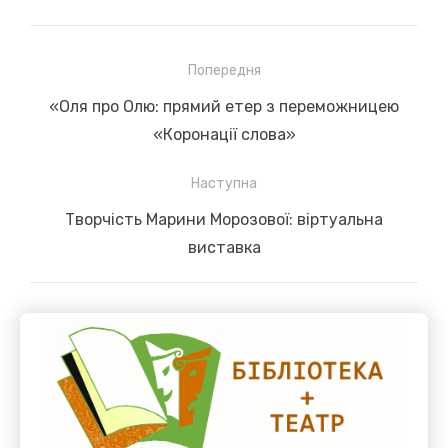
Навігація
Попередня
записів
Previous
«Оля про Олю: прямий етер з переможницею
post:
«Коронації слова»
Наступна
Next
Творчість Марини Морозової: віртуальна
post:
виставка