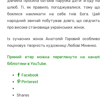
дівчина просила батьків парубка дати згоду на
шлюб. Ті, як правило, погоджувалися, тому що
боялися накликати на себе гнів Бога. Цей
народний звичай побутував довго, що свідчить
про високе становище українських жінок.
Із сучасних жінок Анатолій Горовий особливо
поціновує творчість художниці Любові Міненко.
Прямий етер можна переглянути на каналі
бібліотеки в YouTube.
Facebook
Pinterest
Shares