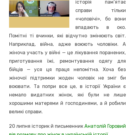
історія пам’ятає
справи тільки
«чоловічі», бо вони
впадають в око.
Помітні ті вчинки, які відчутно змінюють світ.
Наприклад, війна, адже воюють чоловіки. А
жіноча участь у війні — це лікування поранених,
приготування їжі, ремонтування одягу для
бійців — уся ця праця непомітна. Хоча без
жіночої підтримки жоден чоловік не зміг би
воювати. Та попри все це, в історії України є
немало видатних жінок, які були не лише
хорошими матерями й господинями, а й робили
великі справи.
20 липня історик й письменник
Анатолій Горовий
вів розмову про жінок в українській історії.