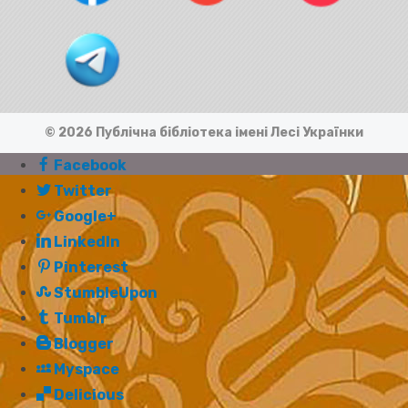
© 2026 Публічна бібліотека імені Лесі Українки
Facebook
Twitter
Google+
LinkedIn
Pinterest
StumbleUpon
Tumblr
Blogger
Myspace
Delicious