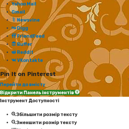
Yahoo Mail
Gmail
Newsvine
Digg
FriendFeed
Buffer
Reddit
VKontakte
Pin It on Pinterest
Перейти до вмісту
Відкрити Панель інструментів
Інструмент Доступності
Збільшити розмір тексту
Зменшити розмір тексту