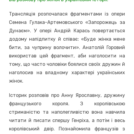
Трансляція розпочалася фрагментами із опери
Семена Гулака-Артемовського «Запорожець за
Дунаєм». У опері Андрій Карась повертається
додому напідпитку й співає: «Буде жінка мене
бити, за чуприну волочити». Анатолій Горовий
використав цей фрагмент, аби наголосити на
тому, що часто чоловіки боялися своїх дружин й
наголосив на владному характері українських
жінок.
Історик розповів про Анну Ярославну, дружину
французького короля. З королівською
стриманістю та наполегливістю вона навчила
читати й писати спершу Генріха, а потім і весь
королівський двір. Познайомила французів з