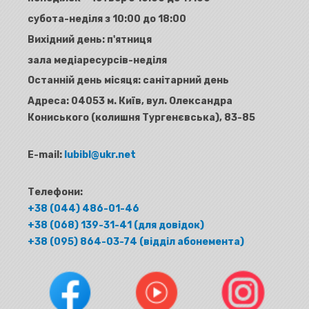
субота-неділя з 10:00 до 18:00
Вихідний день: п'ятниця
зала медіаресурсів-неділя
Останній день місяця: санітарний день
Адреса:
04053 м. Київ, вул. Олександра
Кониського (колишня Тургенєвська), 83-85
E-mail:
lubibl@ukr.net
Телефони:
+38 (044) 486-01-46
+38 (068) 139-31-41 (для довідок)
+38 (095) 864-03-74 (відділ абонемента)