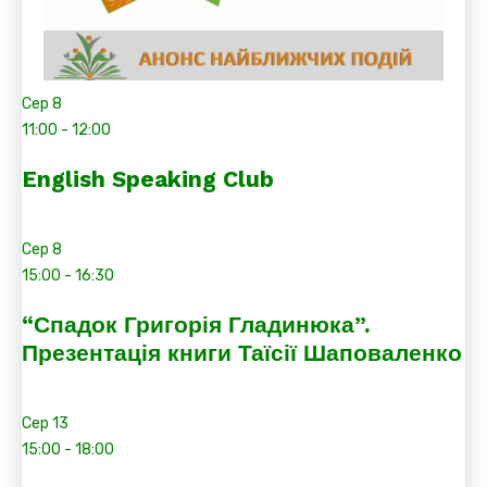
Сер
8
11:00
-
12:00
English Speaking Club
Сер
8
15:00
-
16:30
“Спадок Григорія Гладинюка”.
Презентація книги Таїсії Шаповаленко
Сер
13
15:00
-
18:00