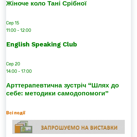
Жіноче коло Тані Срібної
Сер
15
11:00
-
12:00
English Speaking Club
Сер
20
14:00
-
17:00
Арттерапевтична зустріч “Шлях до
себе: методики самодопомоги”
Всі події