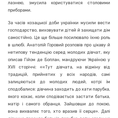
лазнею, змусила користуватися столовими
приборами.
За часів козацької доби українки мусили вести
господарство, виховувати дітей й захищати дім
самостійно. Це ще більше посилювало їхню роль
в шлюбі. Анатолій Горовий розповів про цікаву й
нетипову тенденцію серед молодих дівчат, яку
описав Гійом де Боплан, мандруючи Україною у
XVII сторіччі: ««Тут дівчата, на відміну від
традицій, прийнятих у всіх народів, самі
залицяються до молодих людей, котрі їм
сподобалися: дівчина заходить до хати парубка,
якого кохає, коли сподівається застати батька,
матір і самого обранця. Зайшовши до покою,
вона вихваляє того, хто вразив її серце». Далі