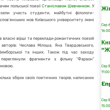
ачем польської поезії
Станіславом Шевченком
. У
Жі
взяли участь студенти, майбутні філологи-
 слов’янських мов Київського університету імені
Сер
16:0
в власні вірші та переклади романтичних поезій
Кн
 авторів: Чеслава Мілоша, Яна Твардовського,
“Ж
Шимборської та інших. Також під час заходу
 переглянули фрагменти з фільму “Фараон”
 мовою.
Сер
11:00
кілька збірок своїх поетичних творів, написаних
En
Сер
15:0