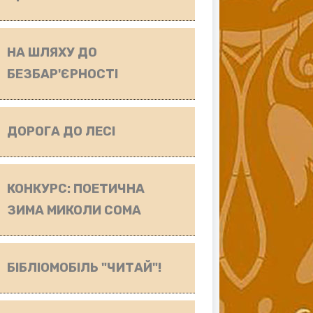
НА ШЛЯХУ ДО
БЕЗБАР'ЄРНОСТІ
ДОРОГА ДО ЛЕСІ
КОНКУРС: ПОЕТИЧНА
ЗИМА МИКОЛИ СОМА
БІБЛІОМОБІЛЬ "ЧИТАЙ"!