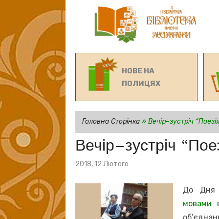
НОВЕ НА
ПОЛИЦЯХ
Головна Сторінка
»
Вечір–зустріч “Поезі
Вечір–зустріч “Пое
Posted
2018, 12 Лютого
on
До Дня 
мовами
об’єднан