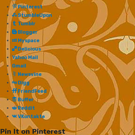
Pinterest
StumbleUpon
Tumblr
Blogger
Myspace
Delicious
Yahoo Mail
Gmail
Newsvine
Digg
FriendFeed
Buffer
Reddit
VKontakte
Pin It on Pinterest