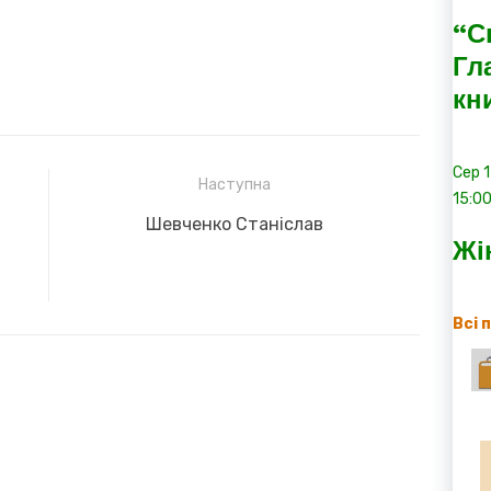
“С
Гл
кн
Сер
Наступна
15:0
Next
Шевченко Станіслав
Жі
post:
Всі 