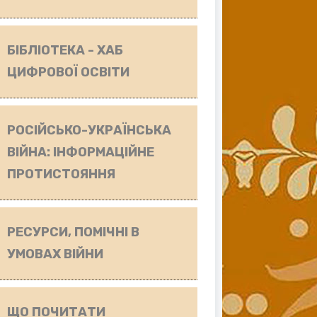
БІБЛІОТЕКА - ХАБ
ЦИФРОВОЇ ОСВІТИ
РОСІЙСЬКО-УКРАЇНСЬКА
ВІЙНА: ІНФОРМАЦІЙНЕ
ПРОТИСТОЯННЯ
РЕСУРСИ, ПОМІЧНІ В
УМОВАХ ВІЙНИ
ЩО ПОЧИТАТИ