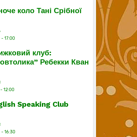
ноче коло Тані Срібної
6
0
-
17:00
ижковий клуб:
овтолика” Ребекки Кван
8
-
12:00
glish Speaking Club
8
0
-
16:30