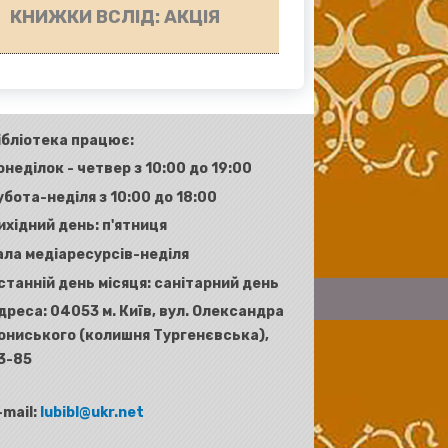
КНИЖКИ ВСЛІД: АКЦІЯ
ібліотека працює:
онеділок - четвер з 10:00 до 19:00
убота-неділя з 10:00 до 18:00
ихідний день: п'ятниця
ала медіаресурсів-неділя
станній день місяця: санітарний день
дреса:
04053 м. Київ, вул. Олександра
ониського (колишня Тургенєвська),
3-85
-mail:
lubibl@ukr.net