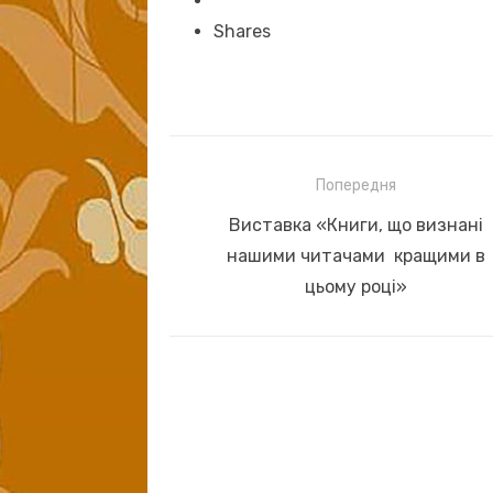
Shares
Навігація
Попередня
записів
Previous
Виставка «Книги, що визнані
post:
нашими читачами кращими в
цьому році»