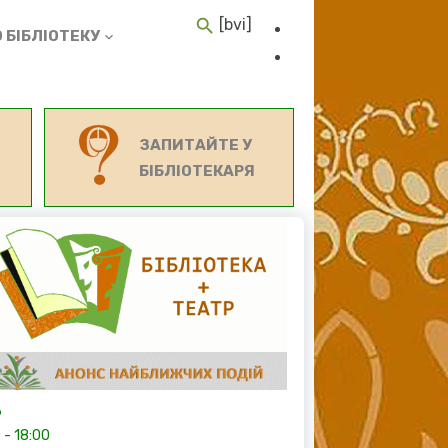
[bvi]
 БІБЛІОТЕКУ
ЗАПИТАЙТЕ У
БІБЛІОТЕКАРЯ
6
0
-
18:00