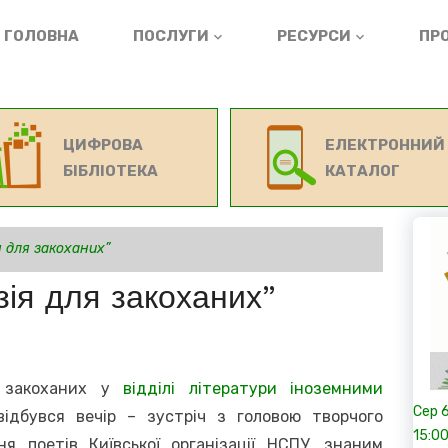
ГОЛОВНА
ПОСЛУГИ
РЕСУРСИ
ПРО
ЦИФРОВА
ЕЛЕКТРОННИЙ
БІБЛІОТЕКА
КАТАЛОГ
я для закоханих”
зія для закоханих”
закоханих у
відділі літератури іноземними
Сер
відбувся вечір – зустріч з головою творчого
15:0
ня поетів Київської організації НСПУ, знаним