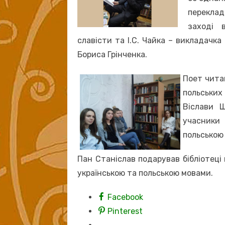
переклад
заході 
славісти та І.С. Чайка – викладачка
Бориса Грінченка.
Поет чита
польських
Віслави 
учасники
польською
Пан Станіслав подарував бібліотеці 
українською та польською мовами.
Facebook
Pinterest