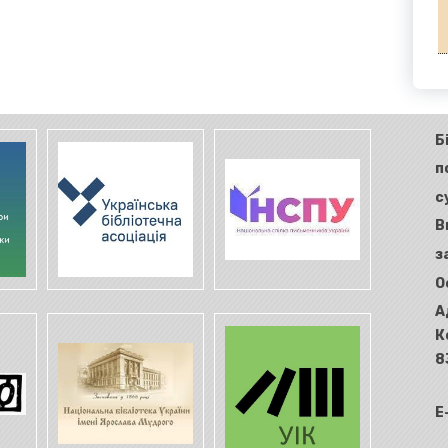
Б
п
с
В
з
О
А
К
8
E