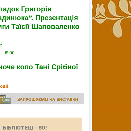
падок Григорія
адинюка”. Презентація
иги Таїсії Шаповаленко
13
0
-
18:00
ноче коло Тані Срібної
події
БІБЛІОТЕЦІ - 80!